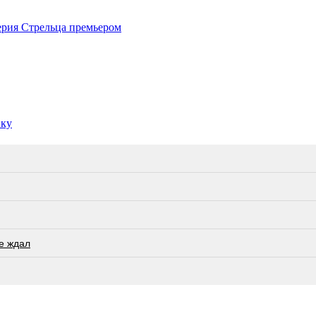
ерия Стрельца премьером
вку
не ждал