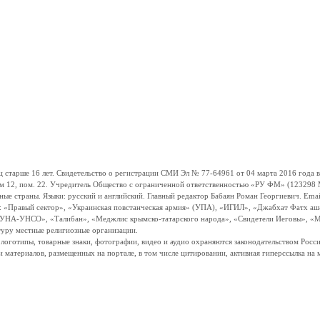
ше 16 лет. Свидетельство о регистрации СМИ Эл № 77-64961 от 04 марта 2016 года вы
ом 12, пом. 22. Учредитель Общество с ограниченной ответственностью «РУ ФМ» (123298 Мо
траны. Языки: русский и английский. Главный редактор Бабаян Роман Георгиевич. Email:
и: «Правый сектор», «Украинская повстанческая армия» (УПА), «ИГИЛ», «Джабхат Фатх а
«УНА-УНСО», «Талибан», «Меджлис крымско-татарского народа», «Свидетели Иеговы», «М
туру местные религиозные организации.
, логотипы, товарные знаки, фотографии, видео и аудио охраняются законодательством Ро
и материалов, размещенных на портале, в том числе цитировании, активная гиперссылка на 