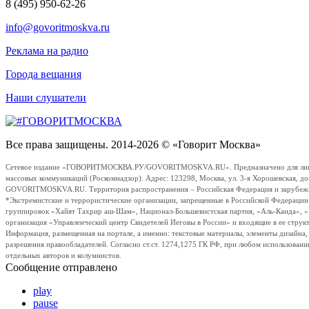
8 (495) 950-62-26
info@govoritmoskva.ru
Реклама на радио
Города вещания
Наши слушатели
Все права защищены. 2014-2026 © «Говорит Москва»
Сетевое издание «ГОВОРИТМОСКВА.РУ/GOVORITMOSKVA.RU». Предназначено для лиц стар
массовых коммуникаций (Роскомнадзор). Адрес: 123298, Москва, ул. 3-я Хорошевская, д
GOVORITMOSKVA.RU. Территория распространения – Российская Федерация и зарубежные с
*Экстремистские и террористические организации, запрещенные в Российской Федераци
группировок «Хайят Тахрир аш-Шам», Национал-Большевистская партия, «Аль-Каида», 
организация «Управленческий центр Свидетелей Иеговы в России» и входящие в ее струк
Информация, размещенная на портале, а именно: текстовые материалы, элементы дизайна
разрешения правообладателей. Согласно ст.ст. 1274,1275 ГК РФ, при любом использовани
отдельных авторов и колумнистов.
Сообщение отправлено
play
pause