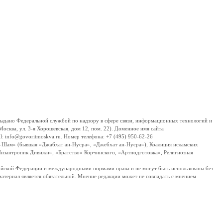
дано Федеральной службой по надзору в сфере связи, информационных технологий и
сква, ул. 3-я Хорошевская, дом 12, пом. 22). Доменное имя сайта
 info@govoritmoskva.ru. Номер телефона: +7 (495) 950-62-26
ш-Шам» (бывшая «Джабхат ан-Нусра», «Джебхат ан-Нусра»), Коалиция исламских
изантропик Дивижн», «Братство» Корчинского, «Артподготовка», Религиозная
ссийской Федерации и международными нормами права и не могут быть использованы без
материал является обязательной. Мнение редакции может не совпадать с мнением