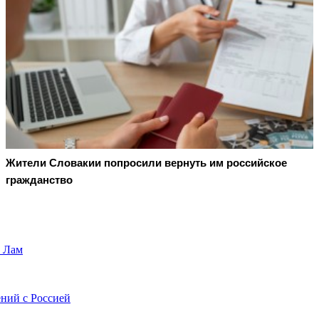
Жители Словакии попросили вернуть им российское
гражданство
о Лам
ний с Россией