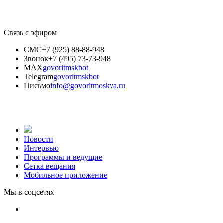
Связь с эфиром
СМС
+7 (925) 88-88-948
Звонок
+7 (495) 73-73-948
MAX
govoritmskbot
Telegram
govoritmskbot
Письмо
info@govoritmoskva.ru
Новости
Интервью
Программы и ведущие
Сетка вещания
Мобильное приложение
Мы в соцсетях