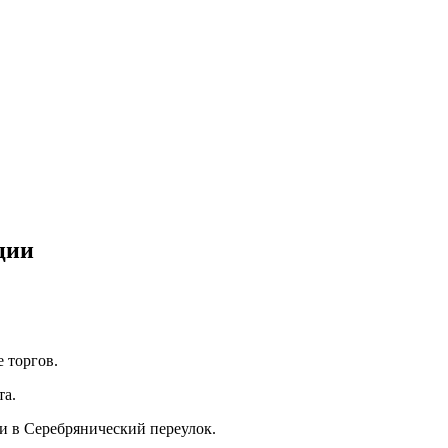
ции
е торгов.
та.
и в Серебрянический переулок.