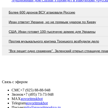
Аукционный дом Christie`s проведёт в Нью-Йорке «русск
Более 600 дронов ВСУ атаковали Россию
Иран ответит Украине, но не прямым ударом по Киеву
США: Иран готовит 100-тысячную армию для Украины
Против музыкального критика Троицкого возбудили дело
"Все решит одно сражение". Зеленский открыл страшную пра
Связь с эфиром
СМС
+7 (925) 88-88-948
Звонок
+7 (495) 73-73-948
MAX
govoritmskbot
Telegram
govoritmskbot
Письмо
info@govoritmoskva.ru