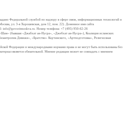
дано Федеральной службой по надзору в сфере связи, информационных технологий и
сква, ул. 3-я Хорошевская, дом 12, пом. 22). Доменное имя сайта
 info@govoritmoskva.ru. Номер телефона: +7 (495) 950-62-26
ш-Шам» (бывшая «Джабхат ан-Нусра», «Джебхат ан-Нусра»), Коалиция исламских
изантропик Дивижн», «Братство» Корчинского, «Артподготовка», Религиозная
ссийской Федерации и международными нормами права и не могут быть использованы без
материал является обязательной. Мнение редакции может не совпадать с мнением