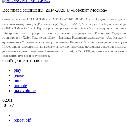
Все права защищены. 2014-2026 © «Говорит Москва»
Сетевое издание «ГОВОРИТМОСКВА.РУ/GOVORITMOSKVA.RU». Предназначено для лиц стар
массовых коммуникаций (Роскомнадзор). Адрес: 123298, Москва, ул. 3-я Хорошевская, д
GOVORITMOSKVA.RU. Территория распространения – Российская Федерация и зарубежные с
*Экстремистские и террористические организации, запрещенные в Российской Федераци
группировок «Хайят Тахрир аш-Шам», Национал-Большевистская партия, «Аль-Каида», 
организация «Управленческий центр Свидетелей Иеговы в России» и входящие в ее струк
Информация, размещенная на портале, а именно: текстовые материалы, элементы дизайна
разрешения правообладателей. Согласно ст.ст. 1274,1275 ГК РФ, при любом использовани
отдельных авторов и колумнистов.
Сообщение отправлено
play
pause
mute
unmute
max volume
02:01
-01:27
repeat off