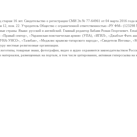
ше 16 лет. Свидетельство о регистрации СМИ Эл № 77-64961 от 04 марта 2016 года вы
ом 12, пом. 22. Учредитель Общество с ограниченной ответственностью «РУ ФМ» (123298 Мо
траны. Языки: русский и английский. Главный редактор Бабаян Роман Георгиевич. Email:
и: «Правый сектор», «Украинская повстанческая армия» (УПА), «ИГИЛ», «Джабхат Фатх а
«УНА-УНСО», «Талибан», «Меджлис крымско-татарского народа», «Свидетели Иеговы», «М
туру местные религиозные организации.
, логотипы, товарные знаки, фотографии, видео и аудио охраняются законодательством Ро
и материалов, размещенных на портале, в том числе цитировании, активная гиперссылка на 