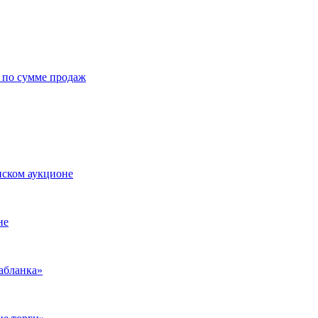
д по сумме продаж
нском аукционе
не
абланка»