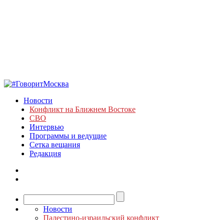
Новости
Конфликт на Ближнем Востоке
СВО
Интервью
Программы и ведущие
Сетка вещания
Редакция
Новости
Палестино-израильский конфликт