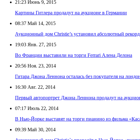
21:23
Июнь 9, 2015
Картины Гитлера продадут на аукционе в Германии
08:37
Май 14, 2015
Аукционный дом Christie’s установил абсолютный рекор
19:03
Янв. 27, 2015
Во Франции выставили на торги Ferrari Алена Делона
20:56
Ноя. 23, 2014
Гитара Джона Леннона осталась без покупателя на лондо
16:30
Авг. 22, 2014
Первый автопортрет Джона Леннона продадут на аукцио
07:17
Июль 22, 2014
В Нью-Йорке выставят на торги пианино из фильма «Кас
09:39
Май 30, 2014