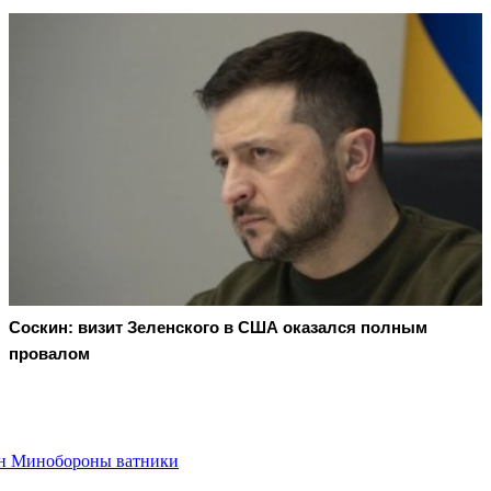
Соскин: визит Зеленского в США оказался полным
провалом
ион Минобороны ватники