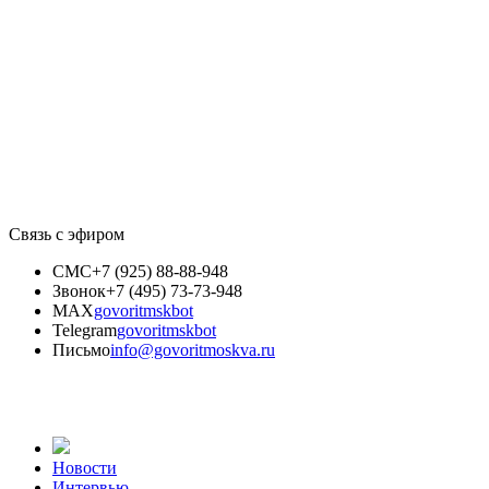
Связь с эфиром
СМС
+7 (925) 88-88-948
Звонок
+7 (495) 73-73-948
MAX
govoritmskbot
Telegram
govoritmskbot
Письмо
info@govoritmoskva.ru
Новости
Интервью