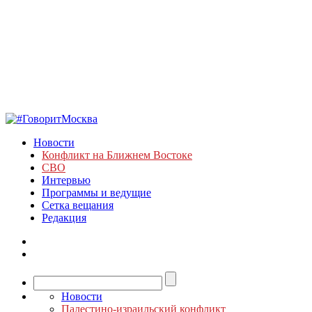
Новости
Конфликт на Ближнем Востоке
СВО
Интервью
Программы и ведущие
Сетка вещания
Редакция
Новости
Палестино-израильский конфликт