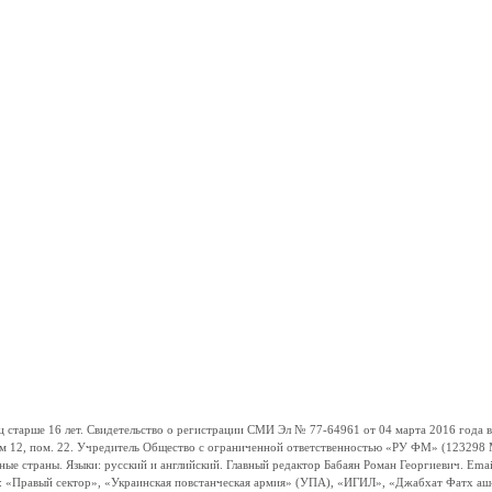
ше 16 лет. Свидетельство о регистрации СМИ Эл № 77-64961 от 04 марта 2016 года вы
ом 12, пом. 22. Учредитель Общество с ограниченной ответственностью «РУ ФМ» (123298 Мо
траны. Языки: русский и английский. Главный редактор Бабаян Роман Георгиевич. Email:
и: «Правый сектор», «Украинская повстанческая армия» (УПА), «ИГИЛ», «Джабхат Фатх а