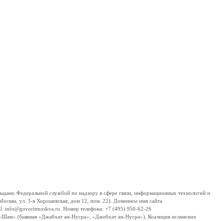
дано Федеральной службой по надзору в сфере связи, информационных технологий и
сква, ул. 3-я Хорошевская, дом 12, пом. 22). Доменное имя сайта
 info@govoritmoskva.ru. Номер телефона: +7 (495) 950-62-26
ш-Шам» (бывшая «Джабхат ан-Нусра», «Джебхат ан-Нусра»), Коалиция исламских