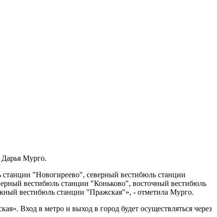
 Дарья Мурго.
ль станции "Новогиреево", северный вестибюль станции
еверный вестибюль станции "Коньково", восточный вестибюль
южный вестибюль станции "Пражская"», - отметила Мурго.
кая». Вход в метро и выход в город будет осуществляться через