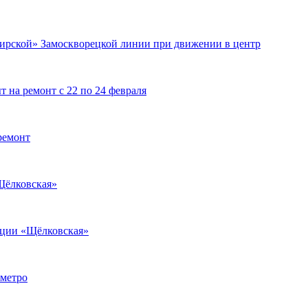
аширской» Замоскворецкой линии при движении в центр
 на ремонт с 22 по 24 февраля
ремонт
Щёлковская»
нции «Щёлковская»
 метро