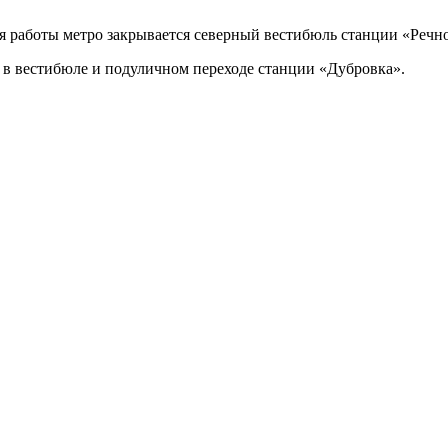
ния работы метро закрывается северный вестибюль станции «Речно
в в вестибюле и подуличном переходе станции «Дубровка».