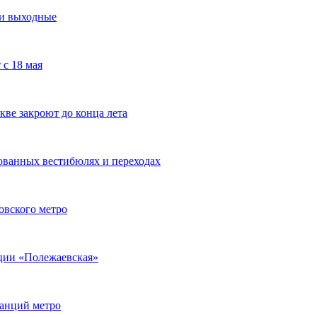
ти выходные
с 18 мая
ве закроют до конца лета
ованных вестибюлях и переходах
овского метро
нции «Полежаевская»
танций метро