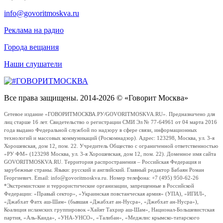
info@govoritmoskva.ru
Реклама на радио
Города вещания
Наши слушатели
Все права защищены. 2014-2026 © «Говорит Москва»
Сетевое издание «ГОВОРИТМОСКВА.РУ/GOVORITMOSKVA.RU». Предназначено для
лиц старше 16 лет. Свидетельство о регистрации СМИ Эл № 77-64961 от 04 марта 2016
года выдано Федеральной службой по надзору в сфере связи, информационных
технологий и массовых коммуникаций (Роскомнадзор). Адрес: 123298, Москва, ул. 3-я
Хорошевская, дом 12, пом. 22. Учредитель Общество с ограниченной ответственностью
«РУ ФМ» (123298 Москва, ул. 3-я Хорошевская, дом 12, пом. 22). Доменное имя сайта
GOVORITMOSKVA.RU. Территория распространения – Российская Федерация и
зарубежные страны. Языки: русский и английский. Главный редактор Бабаян Роман
Георгиевич. Email: info@govoritmoskva.ru. Номер телефона: +7 (495) 950-62-26
*Экстремистские и террористические организации, запрещенные в Российской
Федерации: «Правый сектор», «Украинская повстанческая армия» (УПА), «ИГИЛ»,
«Джабхат Фатх аш-Шам» (бывшая «Джабхат ан-Нусра», «Джебхат ан-Нусра»),
Коалиция исламских группировок «Хайят Тахрир аш-Шам», Национал-Большевистская
партия, «Аль-Каида», «УНА-УНСО», «Талибан», «Меджлис крымско-татарского