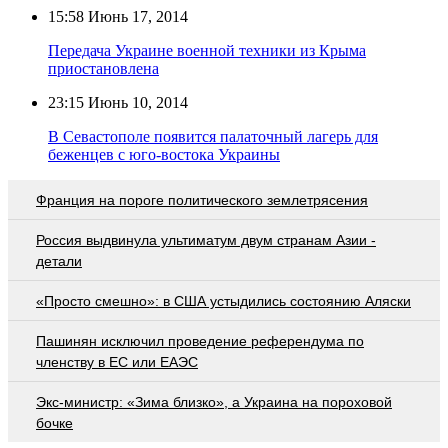
15:58
Июнь 17, 2014
Передача Украине военной техники из Крыма
приостановлена
23:15
Июнь 10, 2014
В Севастополе появится палаточный лагерь для
беженцев с юго-востока Украины
Франция на пороге политического землетрясения
Россия выдвинула ультиматум двум странам Азии -
детали
«Просто смешно»: в США устыдились состоянию Аляски
Пашинян исключил проведение референдума по
членству в ЕС или ЕАЭС
Экс-министр: «Зима близко», а Украина на пороховой
бочке