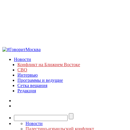
Новости
Конфликт на Ближнем Востоке
СВО
Интервью
Программы и ведущие
Сетка вещания
Редакция
Новости
Палестино-израильский конфликт