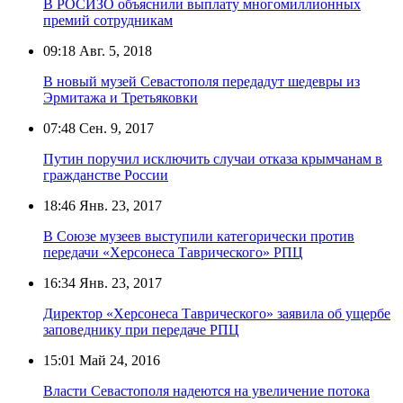
В РОСИЗО объяснили выплату многомиллионных
премий сотрудникам
09:18
Авг. 5, 2018
В новый музей Севастополя передадут шедевры из
Эрмитажа и Третьяковки
07:48
Сен. 9, 2017
Путин поручил исключить случаи отказа крымчанам в
гражданстве России
18:46
Янв. 23, 2017
В Союзе музеев выступили категорически против
передачи «Херсонеса Таврического» РПЦ
16:34
Янв. 23, 2017
Директор «Херсонеса Таврического» заявила об ущербе
заповеднику при передаче РПЦ
15:01
Май 24, 2016
Власти Севастополя надеются на увеличение потока