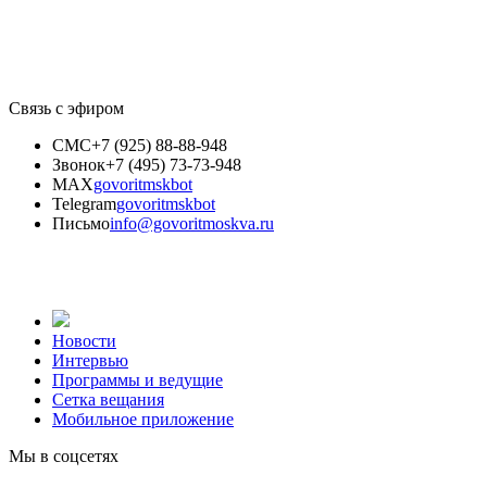
Связь с эфиром
СМС
+7 (925) 88-88-948
Звонок
+7 (495) 73-73-948
MAX
govoritmskbot
Telegram
govoritmskbot
Письмо
info@govoritmoskva.ru
Новости
Интервью
Программы и ведущие
Сетка вещания
Мобильное приложение
Мы в соцсетях