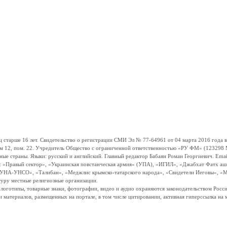
ше 16 лет. Свидетельство о регистрации СМИ Эл № 77-64961 от 04 марта 2016 года вы
ом 12, пом. 22. Учредитель Общество с ограниченной ответственностью «РУ ФМ» (123298 Мо
траны. Языки: русский и английский. Главный редактор Бабаян Роман Георгиевич. Email:
и: «Правый сектор», «Украинская повстанческая армия» (УПА), «ИГИЛ», «Джабхат Фатх а
«УНА-УНСО», «Талибан», «Меджлис крымско-татарского народа», «Свидетели Иеговы», «М
туру местные религиозные организации.
, логотипы, товарные знаки, фотографии, видео и аудио охраняются законодательством Ро
и материалов, размещенных на портале, в том числе цитировании, активная гиперссылка на 