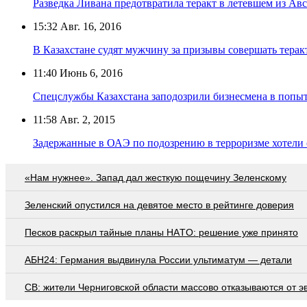
Разведка Ливана предотвратила теракт в летевшем из Ав
15:32
Авг. 16, 2016
В Казахстане судят мужчину за призывы совершать терак
11:40
Июнь 6, 2016
Спецслужбы Казахстана заподозрили бизнесмена в попыт
11:58
Авг. 2, 2015
Задержанные в ОАЭ по подозрению в терроризме хотели 
«Нам нужнее». Запад дал жесткую пощечину Зеленскому
Зеленский опустился на девятое место в рейтинге доверия
Пecкoв рacкрыл тaйныe плaны НAТO: рeшeниe ужe принятo
АБН24: Германия выдвинула России ультиматум — детали
СВ: жители Черниговской области массово отказываются от э