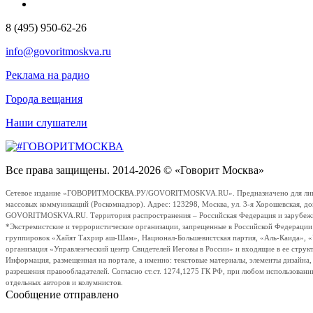
8 (495) 950-62-26
info@govoritmoskva.ru
Реклама на радио
Города вещания
Наши слушатели
Все права защищены. 2014-2026 © «Говорит Москва»
Сетевое издание «ГОВОРИТМОСКВА.РУ/GOVORITMOSKVA.RU». Предназначено для лиц стар
массовых коммуникаций (Роскомнадзор). Адрес: 123298, Москва, ул. 3-я Хорошевская, д
GOVORITMOSKVA.RU. Территория распространения – Российская Федерация и зарубежные с
*Экстремистские и террористические организации, запрещенные в Российской Федераци
группировок «Хайят Тахрир аш-Шам», Национал-Большевистская партия, «Аль-Каида», 
организация «Управленческий центр Свидетелей Иеговы в России» и входящие в ее струк
Информация, размещенная на портале, а именно: текстовые материалы, элементы дизайна
разрешения правообладателей. Согласно ст.ст. 1274,1275 ГК РФ, при любом использовани
отдельных авторов и колумнистов.
Сообщение отправлено