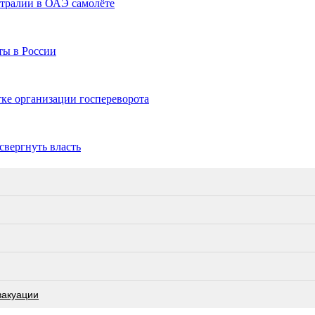
стралии в ОАЭ самолёте
ты в России
ке организации госпереворота
свергнуть власть
вакуации