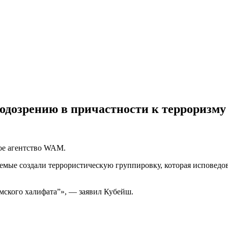
подозрению в причастности к терроризму
ое агентство WAM.
емые создали террористическую группировку, которая исповедов
мского халифата”», — заявил Кубейш.