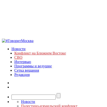
Новости
Конфликт на Ближнем Востоке
СВО
Интервью
Программы и ведущие
Сетка вещания
Редакция
Новости
Палестино-израильский конфликт