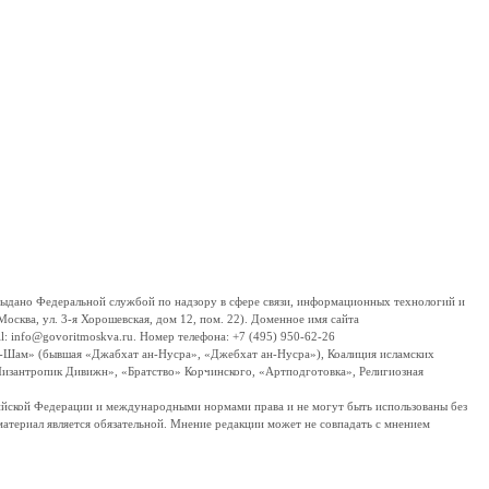
дано Федеральной службой по надзору в сфере связи, информационных технологий и
сква, ул. 3-я Хорошевская, дом 12, пом. 22). Доменное имя сайта
 info@govoritmoskva.ru. Номер телефона: +7 (495) 950-62-26
ш-Шам» (бывшая «Джабхат ан-Нусра», «Джебхат ан-Нусра»), Коалиция исламских
изантропик Дивижн», «Братство» Корчинского, «Артподготовка», Религиозная
ссийской Федерации и международными нормами права и не могут быть использованы без
материал является обязательной. Мнение редакции может не совпадать с мнением