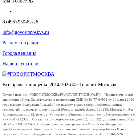
Мы в соцсетях
8 (495) 950-62-26
info@govoritmoskva.ru
Реклама на радио
Города вещания
Наши слушатели
Все права защищены. 2014-2026 © «Говорит Москва»
Сетевое издание «ГОВОРИТМОСКВА.РУ/GOVORITMOSKVA.RU». Предназначено для
лиц старше 16 лет. Свидетельство о регистрации СМИ Эл № 77-64961 от 04 марта 2016
года выдано Федеральной службой по надзору в сфере связи, информационных
технологий и массовых коммуникаций (Роскомнадзор). Адрес: 123298, Москва, ул. 3-я
Хорошевская, дом 12, пом. 22. Учредитель Общество с ограниченной ответственностью
«РУ ФМ» (123298 Москва, ул. 3-я Хорошевская, дом 12, пом. 22). Доменное имя сайта
GOVORITMOSKVA.RU. Территория распространения – Российская Федерация и
зарубежные страны. Языки: русский и английский. Главный редактор Бабаян Роман
Георгиевич. Email: info@govoritmoskva.ru. Номер телефона: +7 (495) 950-62-26