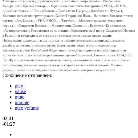
*Экстремистские и террористические организации, запрещенные в Российской
Федерации: «Правый сектор», «Украинская повстанческая армия» (УПА), «ИГИЛ»,
«Джабхат Фатх аш-Шам» (бывшая «Джабхат ан-Нусра», «Джебхат ан-Нусра»),
Коалиция исламских группировок «Хайят Тахрир аш-Шам», Национал-Большевистская
партия, «Аль-Каида», «УНА-УНСО», «Талибан», «Меджлис крымско-татарского
народа», «Свидетели Иеговы», «Мизантропик Дивижн», «Братство» Корчинского,
«Артподготовка», Религиозная организация «Управленческий центр Свидетелей Иеговы
в России» и входящие в ее структуру местные религиозные организации.
Информация, размещенная на портале, а именно: текстовые материалы, элементы
дизайна, логотипы, товарные знаки, фотографии, видео и аудио охраняются
законодательством Российской Федерации и международными нормами права и не
могут быть использованы без разрешения правообладателей. Согласно ст.ст. 1274,1275
ГК РФ, при любом использовании материалов, размещенных на портале, в том числе
цитировании, активная гиперссылка на материал является обязательной. Мнение
редакции может не совпадать с мнением отдельных авторов и колумнистов.
Сообщение отправлено
play
pause
mute
unmute
max volume
02:01
-01:27