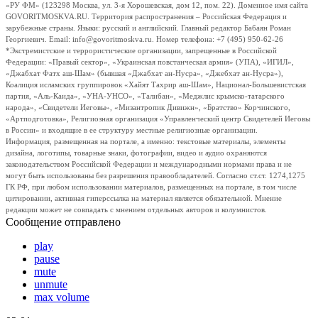
«РУ ФМ» (123298 Москва, ул. 3-я Хорошевская, дом 12, пом. 22). Доменное имя сайта
GOVORITMOSKVA.RU. Территория распространения – Российская Федерация и
зарубежные страны. Языки: русский и английский. Главный редактор Бабаян Роман
Георгиевич. Email: info@govoritmoskva.ru. Номер телефона: +7 (495) 950-62-26
*Экстремистские и террористические организации, запрещенные в Российской
Федерации: «Правый сектор», «Украинская повстанческая армия» (УПА), «ИГИЛ»,
«Джабхат Фатх аш-Шам» (бывшая «Джабхат ан-Нусра», «Джебхат ан-Нусра»),
Коалиция исламских группировок «Хайят Тахрир аш-Шам», Национал-Большевистская
партия, «Аль-Каида», «УНА-УНСО», «Талибан», «Меджлис крымско-татарского
народа», «Свидетели Иеговы», «Мизантропик Дивижн», «Братство» Корчинского,
«Артподготовка», Религиозная организация «Управленческий центр Свидетелей Иеговы
в России» и входящие в ее структуру местные религиозные организации.
Информация, размещенная на портале, а именно: текстовые материалы, элементы
дизайна, логотипы, товарные знаки, фотографии, видео и аудио охраняются
законодательством Российской Федерации и международными нормами права и не
могут быть использованы без разрешения правообладателей. Согласно ст.ст. 1274,1275
ГК РФ, при любом использовании материалов, размещенных на портале, в том числе
цитировании, активная гиперссылка на материал является обязательной. Мнение
редакции может не совпадать с мнением отдельных авторов и колумнистов.
Сообщение отправлено
play
pause
mute
unmute
max volume