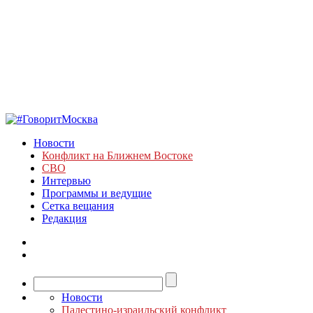
Новости
Конфликт на Ближнем Востоке
СВО
Интервью
Программы и ведущие
Сетка вещания
Редакция
Новости
Палестино-израильский конфликт