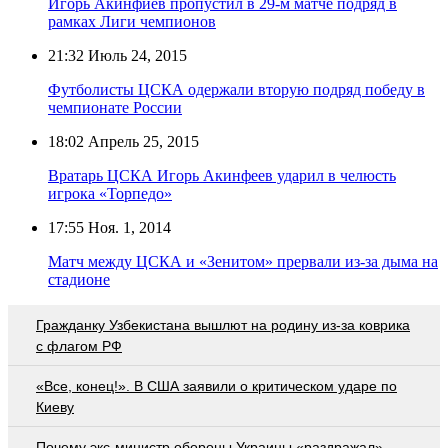
Игорь Акинфиев пропустил в 29-м матче подряд в
рамках Лиги чемпионов
21:32
Июль 24, 2015
Футболисты ЦСКА одержали вторую подряд победу в
чемпионате России
18:02
Апрель 25, 2015
Вратарь ЦСКА Игорь Акинфеев ударил в челюсть
игрока «Торпедо»
17:55
Ноя. 1, 2014
Матч между ЦСКА и «Зенитом» прервали из-за дыма на
стадионе
Гражданку Узбекистана вышлют на родину из-за коврика
с флагом РФ
«Все, конец!». В США заявили о критическом ударе по
Киеву
Почему экс-министр обороны Украины «раздражал»