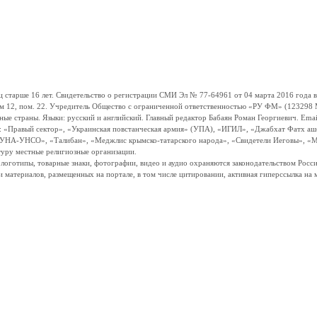
ше 16 лет. Свидетельство о регистрации СМИ Эл № 77-64961 от 04 марта 2016 года вы
ом 12, пом. 22. Учредитель Общество с ограниченной ответственностью «РУ ФМ» (123298 Мо
траны. Языки: русский и английский. Главный редактор Бабаян Роман Георгиевич. Email:
и: «Правый сектор», «Украинская повстанческая армия» (УПА), «ИГИЛ», «Джабхат Фатх а
«УНА-УНСО», «Талибан», «Меджлис крымско-татарского народа», «Свидетели Иеговы», «М
туру местные религиозные организации.
, логотипы, товарные знаки, фотографии, видео и аудио охраняются законодательством Ро
и материалов, размещенных на портале, в том числе цитировании, активная гиперссылка на 