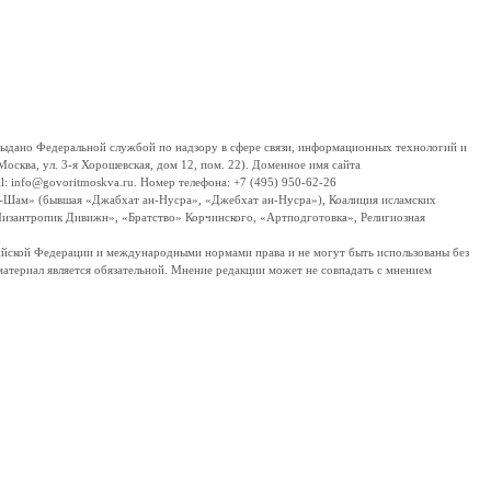
дано Федеральной службой по надзору в сфере связи, информационных технологий и
сква, ул. 3-я Хорошевская, дом 12, пом. 22). Доменное имя сайта
 info@govoritmoskva.ru. Номер телефона: +7 (495) 950-62-26
ш-Шам» (бывшая «Джабхат ан-Нусра», «Джебхат ан-Нусра»), Коалиция исламских
изантропик Дивижн», «Братство» Корчинского, «Артподготовка», Религиозная
ссийской Федерации и международными нормами права и не могут быть использованы без
материал является обязательной. Мнение редакции может не совпадать с мнением