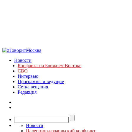
Новости
Конфликт на Ближнем Востоке
СВО
Интервью
Программы и ведущие
Сетка вещания
Редакция
Новости
Палестино-израильский конфликт