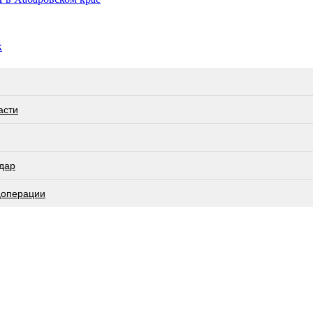
к
асти
дар
цоперации