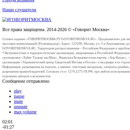
Наши слушатели
Все права защищены. 2014-2026 © «Говорит Москва»
Сетевое издание «ГОВОРИТМОСКВА.РУ/GOVORITMOSKVA.RU». Предназначено для лиц стар
массовых коммуникаций (Роскомнадзор). Адрес: 123298, Москва, ул. 3-я Хорошевская, д
GOVORITMOSKVA.RU. Территория распространения – Российская Федерация и зарубежные с
*Экстремистские и террористические организации, запрещенные в Российской Федераци
группировок «Хайят Тахрир аш-Шам», Национал-Большевистская партия, «Аль-Каида», 
организация «Управленческий центр Свидетелей Иеговы в России» и входящие в ее струк
Информация, размещенная на портале, а именно: текстовые материалы, элементы дизайна
разрешения правообладателей. Согласно ст.ст. 1274,1275 ГК РФ, при любом использовани
отдельных авторов и колумнистов.
Сообщение отправлено
play
pause
mute
unmute
max volume
02:01
-01:27