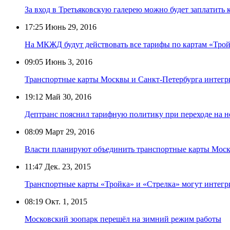
За вход в Третьяковскую галерею можно будет заплатить 
17:25
Июнь 29, 2016
На МКЖД будут действовать все тарифы по картам «Трой
09:05
Июнь 3, 2016
Транспортные карты Москвы и Санкт-Петербурга интегр
19:12
Май 30, 2016
Дептранс пояснил тарифную политику при переходе на н
08:09
Март 29, 2016
Власти планируют объединить транспортные карты Моск
11:47
Дек. 23, 2015
Транспортные карты «Тройка» и «Стрелка» могут интегр
08:19
Окт. 1, 2015
Московский зоопарк перешёл на зимний режим работы