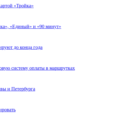
картой «Тройка»
ка», «Единый» и «90 минут»
ируют до конца года
овую систему оплаты в маршрутках
вы и Петербурга
ировать