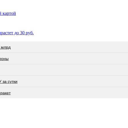
й картой
астет до 30 руб.
 млрд
роны
 за сутки
 ракет