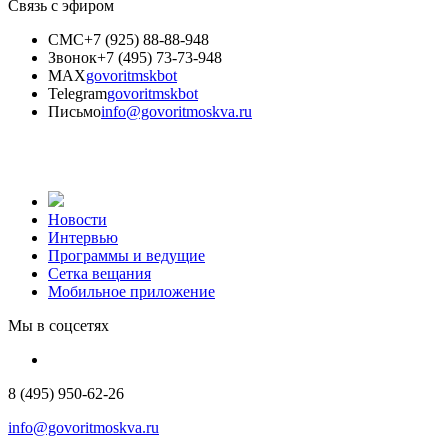
Связь с эфиром
СМС
+7 (925) 88-88-948
Звонок
+7 (495) 73-73-948
MAX
govoritmskbot
Telegram
govoritmskbot
Письмо
info@govoritmoskva.ru
Новости
Интервью
Программы и ведущие
Сетка вещания
Мобильное приложение
Мы в соцсетях
8 (495) 950-62-26
info@govoritmoskva.ru