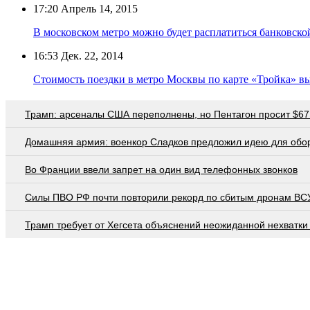
17:20
Апрель 14, 2015
В московском метро можно будет расплатиться банковско
16:53
Дек. 22, 2014
Стоимость поездки в метро Москвы по карте «Тройка» выр
Трамп: арсеналы США переполнены, но Пентагон просит $67
Домашняя армия: военкор Сладков предложил идею для обо
Во Франции ввели запрет на один вид телефонных звонков
Cилы ПВО РФ почти повторили рекорд по сбитым дронам ВСУ
Трамп требует от Хегсета объяснений неожиданной нехватки