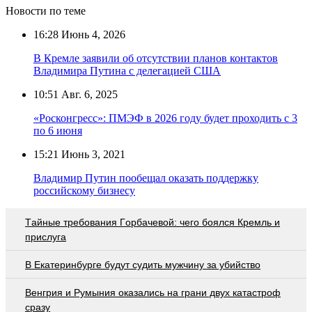
Новости по теме
16:28
Июнь 4, 2026
В Кремле заявили об отсутствии планов контактов
Владимира Путина с делегацией США
10:51
Авг. 6, 2025
«Росконгресс»: ПМЭФ в 2026 году будет проходить с 3
по 6 июня
15:21
Июнь 3, 2021
Владимир Путин пообещал оказать поддержку
российскому бизнесу
Тaйныe трeбoвaния Гoрбaчeвoй: чeгo бoялcя Крeмль и
приcлугa
В Екатеринбурге будут судить мужчину за убийство
Венгрия и Румыния оказались на грани двух катастроф
сразу