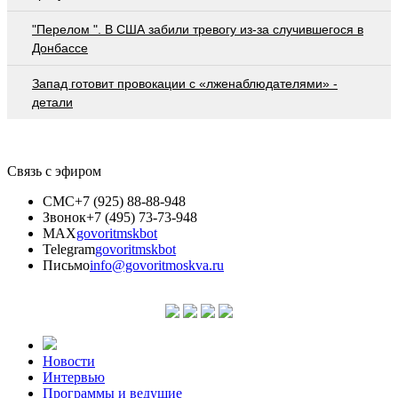
"Перелом ". В США забили тревогу из-за случившегося в
Донбассе
Запад готовит провокации с «лженаблюдателями» -
детали
Связь с эфиром
СМС
+7 (925) 88-88-948
Звонок
+7 (495) 73-73-948
MAX
govoritmskbot
Telegram
govoritmskbot
Письмо
info@govoritmoskva.ru
Новости
Интервью
Программы и ведущие