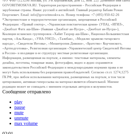
«РУ ФМ» (123298 Москва, ул. 3-я Хорошевская, дом 12, пом. 22). Доменное имя сайта
GOVORITMOSKVA.RU. Территория распространения – Российская Федерация и
зарубежные страны. Языки: русский и английский. Главный редактор Бабаян Роман
Георгиевич. Email: info@govoritmoskva.ru. Номер телефона: +7 (495) 950-62-26
*Экстремистские и террористические организации, запрещенные в Российской
Федерации: «Правый сектор», «Украинская повстанческая армия» (УПА), «ИГИЛ»,
«Джабхат Фатх аш-Шам» (бывшая «Джабхат ан-Нусра», «Джебхат ан-Нусра»),
Коалиция исламских группировок «Хайят Тахрир аш-Шам», Национал-Большевистская
партия, «Аль-Каида», «УНА-УНСО», «Талибан», «Меджлис крымско-татарского
народа», «Свидетели Иеговы», «Мизантропик Дивижн», «Братство» Корчинского,
«Артподготовка», Религиозная организация «Управленческий центр Свидетелей Иеговы
в России» и входящие в ее структуру местные религиозные организации.
Информация, размещенная на портале, а именно: текстовые материалы, элементы
дизайна, логотипы, товарные знаки, фотографии, видео и аудио охраняются
законодательством Российской Федерации и международными нормами права и не
могут быть использованы без разрешения правообладателей. Согласно ст.ст. 1274,1275
ГК РФ, при любом использовании материалов, размещенных на портале, в том числе
цитировании, активная гиперссылка на материал является обязательной. Мнение
редакции может не совпадать с мнением отдельных авторов и колумнистов.
Сообщение отправлено
play
pause
mute
unmute
max volume
02:01