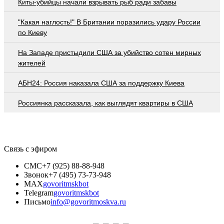
Киты-убийцы начали взрывать рыб ради забавы
"Какая наглость!" В Британии поразились удару России
по Киеву
На Западе пристыдили США за убийство сотен мирных
жителей
АБН24: Россия наказала США за поддержку Киева
Россиянка рассказала, как выглядят квартиры в США
Связь с эфиром
СМС
+7 (925) 88-88-948
Звонок
+7 (495) 73-73-948
MAX
govoritmskbot
Telegram
govoritmskbot
Письмо
info@govoritmoskva.ru