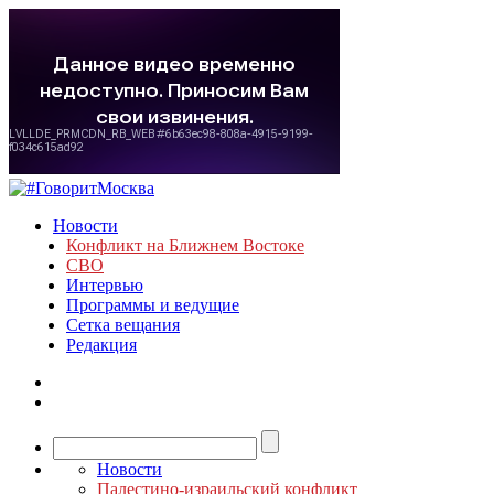
Новости
Конфликт на Ближнем Востоке
СВО
Интервью
Программы и ведущие
Сетка вещания
Редакция
Новости
Палестино-израильский конфликт