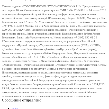
Сетевое издание «ГОВОРИТМОСКВА.РУ/GOVORITMOSKVA.RU». Предназначено для
лиц старше 16 лет. Свидетельство о регистрации СМИ Эл № 77-64961 от 04 марта 2016
года выдано Федеральной службой по надзору в сфере связи, информационных
технологий и массовых коммуникаций (Роскомнадзор). Адрес: 123298, Москва, ул. 3-я
Хорошевская, дом 12, пом. 22. Учредитель Общество с ограниченной ответственностью
«РУ ФМ» (123298 Москва, ул. 3-я Хорошевская, дом 12, пом. 22). Доменное имя сайта
GOVORITMOSKVA.RU. Территория распространения – Российская Федерация и
зарубежные страны. Языки: русский и английский. Главный редактор Бабаян Роман
Георгиевич. Email: info@govoritmoskva.ru. Номер телефона: +7 (495) 950-62-26
*Экстремистские и террористические организации, запрещенные в Российской
Федерации: «Правый сектор», «Украинская повстанческая армия» (УПА), «ИГИЛ»,
«Джабхат Фатх аш-Шам» (бывшая «Джабхат ан-Нусра», «Джебхат ан-Нусра»),
Коалиция исламских группировок «Хайят Тахрир аш-Шам», Национал-Большевистская
партия, «Аль-Каида», «УНА-УНСО», «Талибан», «Меджлис крымско-татарского
народа», «Свидетели Иеговы», «Мизантропик Дивижн», «Братство» Корчинского,
«Артподготовка», Религиозная организация «Управленческий центр Свидетелей Иеговы
в России» и входящие в ее структуру местные религиозные организации.
Информация, размещенная на портале, а именно: текстовые материалы, элементы
дизайна, логотипы, товарные знаки, фотографии, видео и аудио охраняются
законодательством Российской Федерации и международными нормами права и не
могут быть использованы без разрешения правообладателей. Согласно ст.ст. 1274,1275
ГК РФ, при любом использовании материалов, размещенных на портале, в том числе
цитировании, активная гиперссылка на материал является обязательной. Мнение
редакции может не совпадать с мнением отдельных авторов и колумнистов.
Сообщение отправлено
play