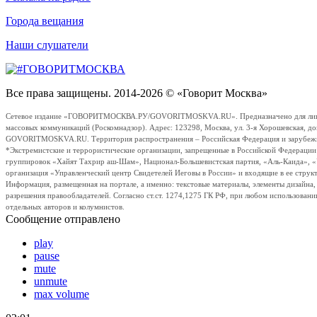
Города вещания
Наши слушатели
Все права защищены. 2014-2026 © «Говорит Москва»
Сетевое издание «ГОВОРИТМОСКВА.РУ/GOVORITMOSKVA.RU». Предназначено для лиц стар
массовых коммуникаций (Роскомнадзор). Адрес: 123298, Москва, ул. 3-я Хорошевская, д
GOVORITMOSKVA.RU. Территория распространения – Российская Федерация и зарубежные с
*Экстремистские и террористические организации, запрещенные в Российской Федераци
группировок «Хайят Тахрир аш-Шам», Национал-Большевистская партия, «Аль-Каида», 
организация «Управленческий центр Свидетелей Иеговы в России» и входящие в ее струк
Информация, размещенная на портале, а именно: текстовые материалы, элементы дизайна
разрешения правообладателей. Согласно ст.ст. 1274,1275 ГК РФ, при любом использовани
отдельных авторов и колумнистов.
Сообщение отправлено
play
pause
mute
unmute
max volume