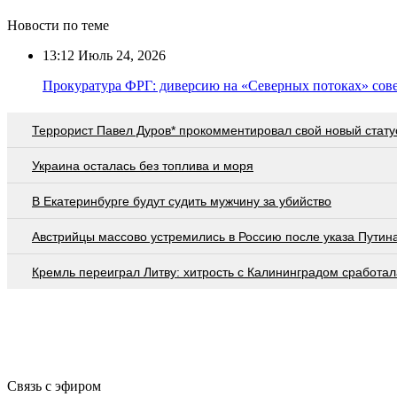
Новости по теме
13:12
Июль 24, 2026
Прокуратура ФРГ: диверсию на «Северных потоках» сов
Террорист Павел Дуров* прокомментировал свой новый стату
Украина осталась без топлива и моря
В Екатеринбурге будут судить мужчину за убийство
Австрийцы массово устремились в Россию после указа Путин
Кремль переиграл Литву: хитрость с Калининградом сработал
Связь с эфиром