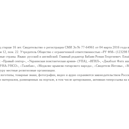
ше 16 лет. Свидетельство о регистрации СМИ Эл № 77-64961 от 04 марта 2016 года вы
ом 12, пом. 22. Учредитель Общество с ограниченной ответственностью «РУ ФМ» (123298 Мо
траны. Языки: русский и английский. Главный редактор Бабаян Роман Георгиевич. Email:
и: «Правый сектор», «Украинская повстанческая армия» (УПА), «ИГИЛ», «Джабхат Фатх а
«УНА-УНСО», «Талибан», «Меджлис крымско-татарского народа», «Свидетели Иеговы», «М
туру местные религиозные организации.
, логотипы, товарные знаки, фотографии, видео и аудио охраняются законодательством Ро
и материалов, размещенных на портале, в том числе цитировании, активная гиперссылка на 