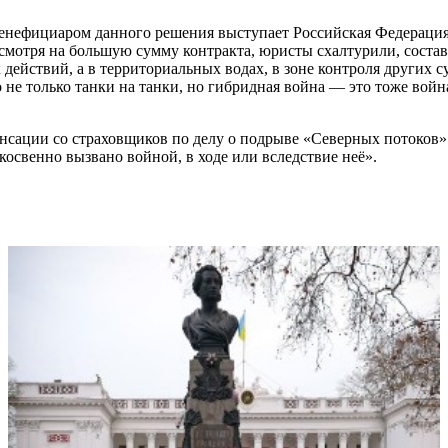
бенефициаром данного решения выступает Российская Федерация
смотря на большую сумму контракта, юристы схалтурили, составл
х действий, а в территориальных водах, в зоне контроля других 
 не только танки на танки, но гибридная война — это тоже войн
енсации со страховщиков по делу о подрыве «Северных потоков»
косвенно вызвано войной, в ходе или вследствие неё».