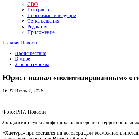
СВО
Интервью
Программы и ведущие
Сетка вещания
Редакция
Приложение
Главная
Новости
Происшествия
В мире
#говоритмосква
Юрист назвал «политизированным» отка
16:37
Июль 7, 2026
Фото: РИА Новости
Лондонский суд квалифицировал диверсию в территориальных 
«Халтура» при составлении договора дала возможность инста
юрист-международник Валерий Ванин.