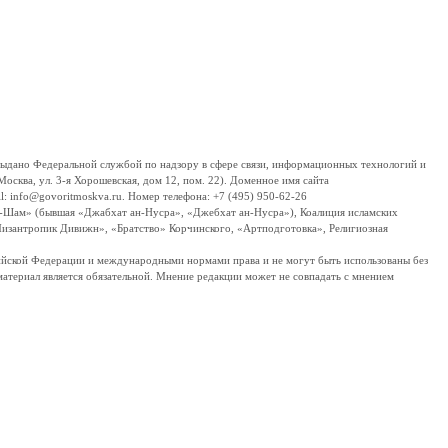
дано Федеральной службой по надзору в сфере связи, информационных технологий и
сква, ул. 3-я Хорошевская, дом 12, пом. 22). Доменное имя сайта
 info@govoritmoskva.ru. Номер телефона: +7 (495) 950-62-26
ш-Шам» (бывшая «Джабхат ан-Нусра», «Джебхат ан-Нусра»), Коалиция исламских
изантропик Дивижн», «Братство» Корчинского, «Артподготовка», Религиозная
ссийской Федерации и международными нормами права и не могут быть использованы без
материал является обязательной. Мнение редакции может не совпадать с мнением