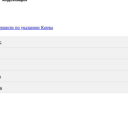
ершили по указанию Киева
с
а
а