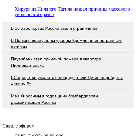
Хирург из Нижнего Тагила назвал причины массового
увольнения врачей
В 18 аэропортах России ввели ограничения
В Польше возмущены ударом Кремля по иностранным
активам
Пауэрбанк стал причиной пожара в квартире
Нижневартовска
EC придется умолять о пощаде, если Путин перейдет к
«плану Б»
Мэр Хиросимы в годовщину бомбардировки
раскритиковал Россию
Связь с эфиром