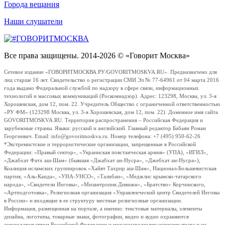
Города вещания
Наши слушатели
Все права защищены. 2014-2026 © «Говорит Москва»
Сетевое издание «ГОВОРИТМОСКВА.РУ/GOVORITMOSKVA.RU». Предназначено для
лиц старше 16 лет. Свидетельство о регистрации СМИ Эл № 77-64961 от 04 марта 2016
года выдано Федеральной службой по надзору в сфере связи, информационных
технологий и массовых коммуникаций (Роскомнадзор). Адрес: 123298, Москва, ул. 3-я
Хорошевская, дом 12, пом. 22. Учредитель Общество с ограниченной ответственностью
«РУ ФМ» (123298 Москва, ул. 3-я Хорошевская, дом 12, пом. 22). Доменное имя сайта
GOVORITMOSKVA.RU. Территория распространения – Российская Федерация и
зарубежные страны. Языки: русский и английский. Главный редактор Бабаян Роман
Георгиевич. Email: info@govoritmoskva.ru. Номер телефона: +7 (495) 950-62-26
*Экстремистские и террористические организации, запрещенные в Российской
Федерации: «Правый сектор», «Украинская повстанческая армия» (УПА), «ИГИЛ»,
«Джабхат Фатх аш-Шам» (бывшая «Джабхат ан-Нусра», «Джебхат ан-Нусра»),
Коалиция исламских группировок «Хайят Тахрир аш-Шам», Национал-Большевистская
партия, «Аль-Каида», «УНА-УНСО», «Талибан», «Меджлис крымско-татарского
народа», «Свидетели Иеговы», «Мизантропик Дивижн», «Братство» Корчинского,
«Артподготовка», Религиозная организация «Управленческий центр Свидетелей Иеговы
в России» и входящие в ее структуру местные религиозные организации.
Информация, размещенная на портале, а именно: текстовые материалы, элементы
дизайна, логотипы, товарные знаки, фотографии, видео и аудио охраняются
законодательством Российской Федерации и международными нормами права и не