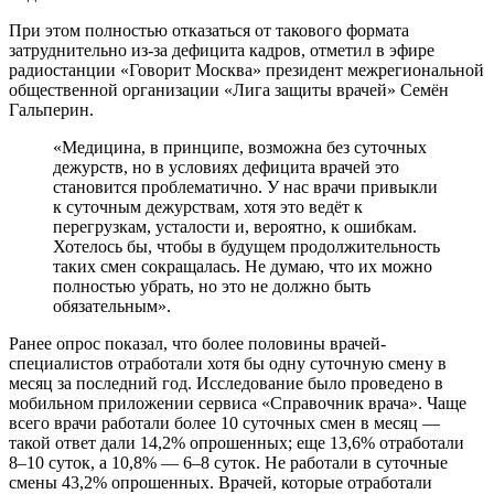
При этом полностью отказаться от такового формата
затруднительно из-за дефицита кадров, отметил в эфире
радиостанции «Говорит Москва» президент межрегиональной
общественной организации «Лига защиты врачей» Семён
Гальперин.
«Медицина, в принципе, возможна без суточных
дежурств, но в условиях дефицита врачей это
становится проблематично. У нас врачи привыкли
к суточным дежурствам, хотя это ведёт к
перегрузкам, усталости и, вероятно, к ошибкам.
Хотелось бы, чтобы в будущем продолжительность
таких смен сокращалась. Не думаю, что их можно
полностью убрать, но это не должно быть
обязательным».
Ранее опрос показал, что более половины врачей-
специалистов отработали хотя бы одну суточную смену в
месяц за последний год. Исследование было проведено в
мобильном приложении сервиса «Справочник врача». Чаще
всего врачи работали более 10 суточных смен в месяц —
такой ответ дали 14,2% опрошенных; еще 13,6% отработали
8–10 суток, а 10,8% — 6–8 суток. Не работали в суточные
смены 43,2% опрошенных. Врачей, которые отработали