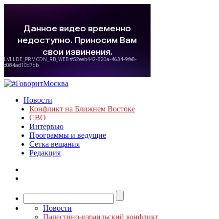
Новости
Конфликт на Ближнем Востоке
СВО
Интервью
Программы и ведущие
Сетка вещания
Редакция
Новости
Палестино-израильский конфликт