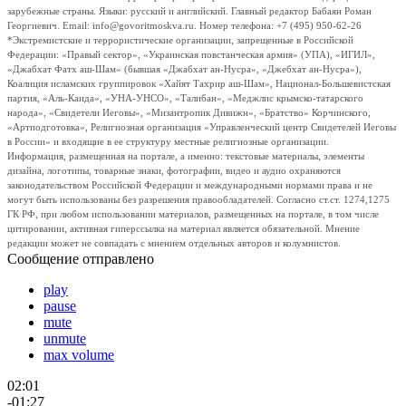
зарубежные страны. Языки: русский и английский. Главный редактор Бабаян Роман
Георгиевич. Email: info@govoritmoskva.ru. Номер телефона: +7 (495) 950-62-26
*Экстремистские и террористические организации, запрещенные в Российской
Федерации: «Правый сектор», «Украинская повстанческая армия» (УПА), «ИГИЛ»,
«Джабхат Фатх аш-Шам» (бывшая «Джабхат ан-Нусра», «Джебхат ан-Нусра»),
Коалиция исламских группировок «Хайят Тахрир аш-Шам», Национал-Большевистская
партия, «Аль-Каида», «УНА-УНСО», «Талибан», «Меджлис крымско-татарского
народа», «Свидетели Иеговы», «Мизантропик Дивижн», «Братство» Корчинского,
«Артподготовка», Религиозная организация «Управленческий центр Свидетелей Иеговы
в России» и входящие в ее структуру местные религиозные организации.
Информация, размещенная на портале, а именно: текстовые материалы, элементы
дизайна, логотипы, товарные знаки, фотографии, видео и аудио охраняются
законодательством Российской Федерации и международными нормами права и не
могут быть использованы без разрешения правообладателей. Согласно ст.ст. 1274,1275
ГК РФ, при любом использовании материалов, размещенных на портале, в том числе
цитировании, активная гиперссылка на материал является обязательной. Мнение
редакции может не совпадать с мнением отдельных авторов и колумнистов.
Сообщение отправлено
play
pause
mute
unmute
max volume
02:01
-01:27