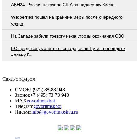
АБН24: Россия наказала США за поддержку Киева
Wildberries пошел на крайние меры после очередного
удара
На Западе забили тревогу из-за угрозы окончания СВО
EC придется умолять о пощаде, если Путин перейдет к
«плану Б»
Связь с эфиром
СМС
+7 (925) 88-88-948
Звонок
+7 (495) 73-73-948
MAX
govoritmskbot
Telegram
govoritmskbot
Письмо
info@govoritmoskva.ru