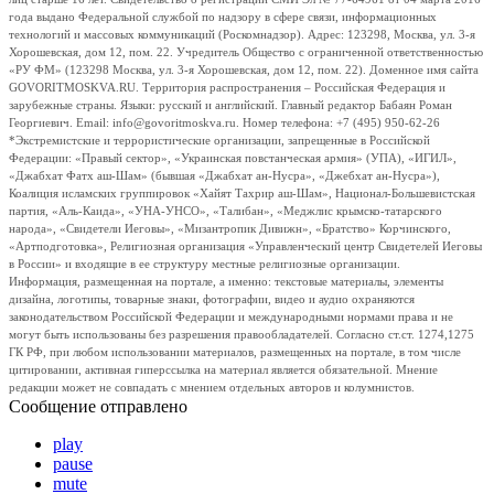
года выдано Федеральной службой по надзору в сфере связи, информационных
технологий и массовых коммуникаций (Роскомнадзор). Адрес: 123298, Москва, ул. 3-я
Хорошевская, дом 12, пом. 22. Учредитель Общество с ограниченной ответственностью
«РУ ФМ» (123298 Москва, ул. 3-я Хорошевская, дом 12, пом. 22). Доменное имя сайта
GOVORITMOSKVA.RU. Территория распространения – Российская Федерация и
зарубежные страны. Языки: русский и английский. Главный редактор Бабаян Роман
Георгиевич. Email: info@govoritmoskva.ru. Номер телефона: +7 (495) 950-62-26
*Экстремистские и террористические организации, запрещенные в Российской
Федерации: «Правый сектор», «Украинская повстанческая армия» (УПА), «ИГИЛ»,
«Джабхат Фатх аш-Шам» (бывшая «Джабхат ан-Нусра», «Джебхат ан-Нусра»),
Коалиция исламских группировок «Хайят Тахрир аш-Шам», Национал-Большевистская
партия, «Аль-Каида», «УНА-УНСО», «Талибан», «Меджлис крымско-татарского
народа», «Свидетели Иеговы», «Мизантропик Дивижн», «Братство» Корчинского,
«Артподготовка», Религиозная организация «Управленческий центр Свидетелей Иеговы
в России» и входящие в ее структуру местные религиозные организации.
Информация, размещенная на портале, а именно: текстовые материалы, элементы
дизайна, логотипы, товарные знаки, фотографии, видео и аудио охраняются
законодательством Российской Федерации и международными нормами права и не
могут быть использованы без разрешения правообладателей. Согласно ст.ст. 1274,1275
ГК РФ, при любом использовании материалов, размещенных на портале, в том числе
цитировании, активная гиперссылка на материал является обязательной. Мнение
редакции может не совпадать с мнением отдельных авторов и колумнистов.
Сообщение отправлено
play
pause
mute