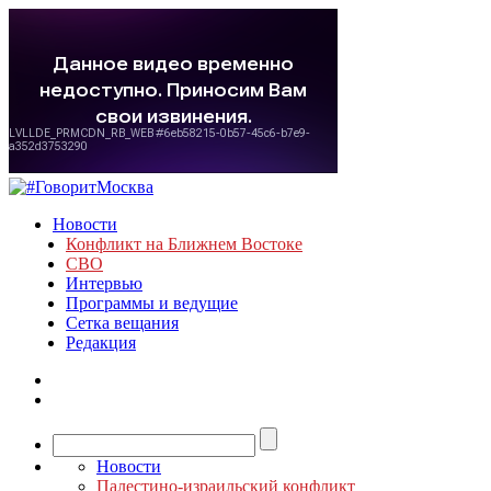
Новости
Конфликт на Ближнем Востоке
СВО
Интервью
Программы и ведущие
Сетка вещания
Редакция
Новости
Палестино-израильский конфликт