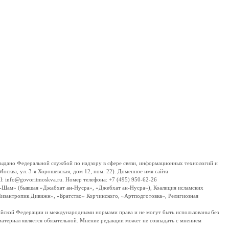
дано Федеральной службой по надзору в сфере связи, информационных технологий и
сква, ул. 3-я Хорошевская, дом 12, пом. 22). Доменное имя сайта
 info@govoritmoskva.ru. Номер телефона: +7 (495) 950-62-26
ш-Шам» (бывшая «Джабхат ан-Нусра», «Джебхат ан-Нусра»), Коалиция исламских
изантропик Дивижн», «Братство» Корчинского, «Артподготовка», Религиозная
ссийской Федерации и международными нормами права и не могут быть использованы без
материал является обязательной. Мнение редакции может не совпадать с мнением