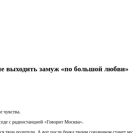
не выходить замуж «по большой любви»
е чувства.
беседе с радиостанцией «Говорит Москва».
ся твои родители. А вот после брака твоим союзником станет м