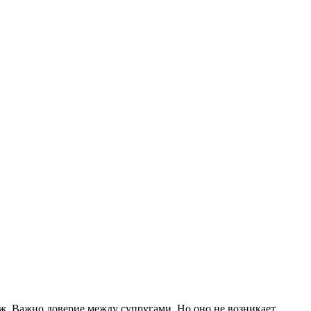
уж. Важно доверие между супругами. Но оно не возникает