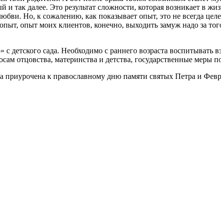
й и так далее. Это результат сложности, которая возникает в ж
бви. Но, к сожалению, как показывает опыт, это не всегда целес
пыт, опыт моих клиентов, конечно, выходить замуж надо за того
» с детского сада. Необходимо с раннего возраста воспитывать
сам отцовства, материнства и детства, государственные меры п
ата приурочена к православному дню памяти святых Петра и Фев