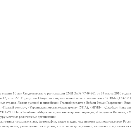
ше 16 лет. Свидетельство о регистрации СМИ Эл № 77-64961 от 04 марта 2016 года вы
ом 12, пом. 22. Учредитель Общество с ограниченной ответственностью «РУ ФМ» (123298 Мо
траны. Языки: русский и английский. Главный редактор Бабаян Роман Георгиевич. Email:
и: «Правый сектор», «Украинская повстанческая армия» (УПА), «ИГИЛ», «Джабхат Фатх а
«УНА-УНСО», «Талибан», «Меджлис крымско-татарского народа», «Свидетели Иеговы», «М
туру местные религиозные организации.
, логотипы, товарные знаки, фотографии, видео и аудио охраняются законодательством Ро
и материалов, размещенных на портале, в том числе цитировании, активная гиперссылка на 