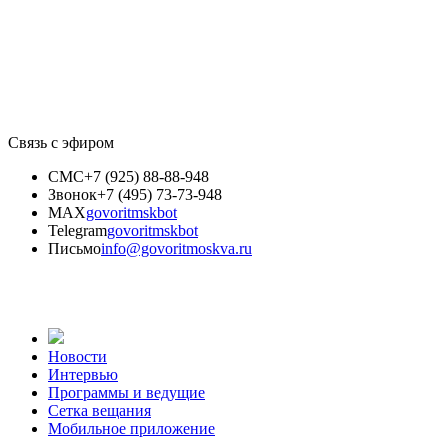
Связь с эфиром
СМС
+7 (925) 88-88-948
Звонок
+7 (495) 73-73-948
MAX
govoritmskbot
Telegram
govoritmskbot
Письмо
info@govoritmoskva.ru
Новости
Интервью
Программы и ведущие
Сетка вещания
Мобильное приложение