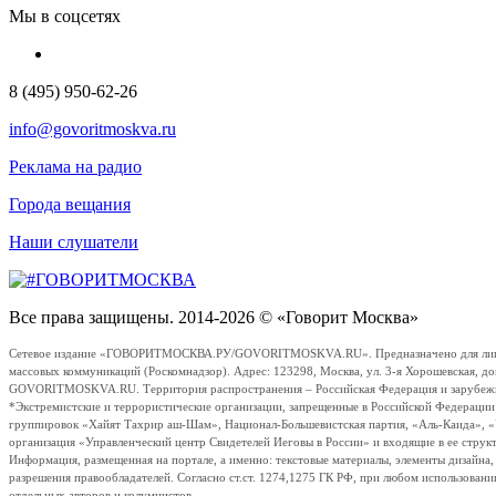
Мы в соцсетях
8 (495) 950-62-26
info@govoritmoskva.ru
Реклама на радио
Города вещания
Наши слушатели
Все права защищены. 2014-2026 © «Говорит Москва»
Сетевое издание «ГОВОРИТМОСКВА.РУ/GOVORITMOSKVA.RU». Предназначено для лиц стар
массовых коммуникаций (Роскомнадзор). Адрес: 123298, Москва, ул. 3-я Хорошевская, д
GOVORITMOSKVA.RU. Территория распространения – Российская Федерация и зарубежные с
*Экстремистские и террористические организации, запрещенные в Российской Федераци
группировок «Хайят Тахрир аш-Шам», Национал-Большевистская партия, «Аль-Каида», 
организация «Управленческий центр Свидетелей Иеговы в России» и входящие в ее струк
Информация, размещенная на портале, а именно: текстовые материалы, элементы дизайна
разрешения правообладателей. Согласно ст.ст. 1274,1275 ГК РФ, при любом использовани
отдельных авторов и колумнистов.