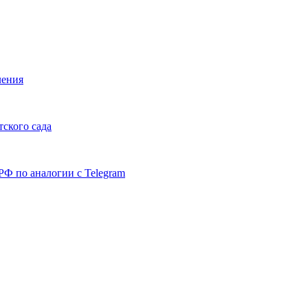
ления
тского сада
РФ по аналогии с Telegram