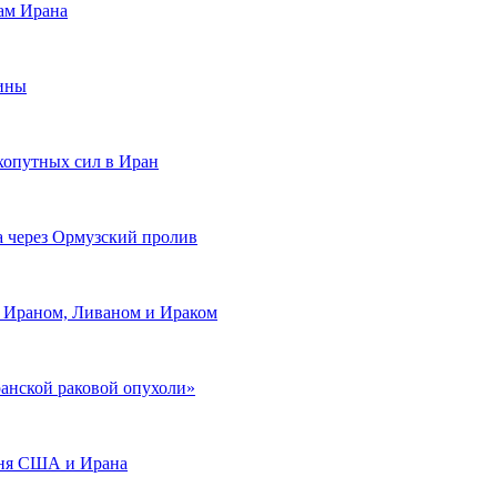
ам Ирана
рины
хопутных сил в Иран
а через Ормузский пролив
д Ираном, Ливаном и Ираком
ранской раковой опухоли»
гня США и Ирана