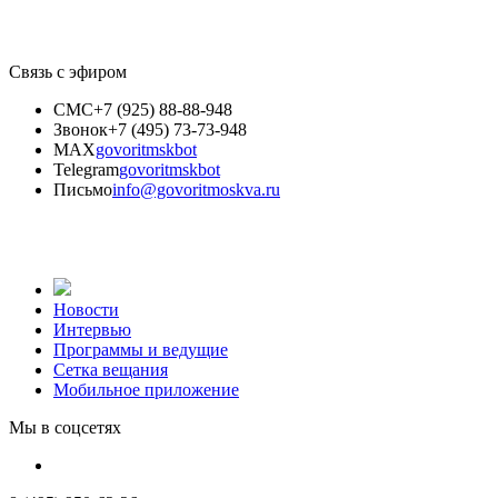
Связь с эфиром
СМС
+7 (925) 88-88-948
Звонок
+7 (495) 73-73-948
MAX
govoritmskbot
Telegram
govoritmskbot
Письмо
info@govoritmoskva.ru
Новости
Интервью
Программы и ведущие
Сетка вещания
Мобильное приложение
Мы в соцсетях