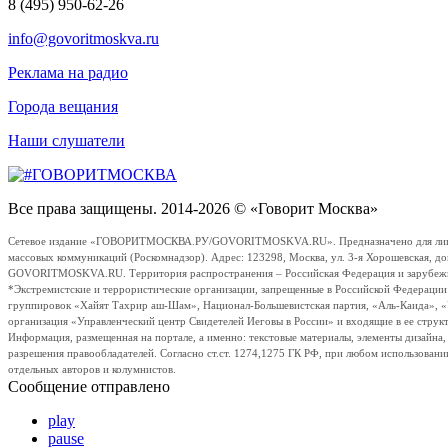
8 (495) 950-62-26
info@govoritmoskva.ru
Реклама на радио
Города вещания
Наши слушатели
Все права защищены. 2014-2026 © «Говорит Москва»
Сетевое издание «ГОВОРИТМОСКВА.РУ/GOVORITMOSKVA.RU». Предназначено для лиц стар
массовых коммуникаций (Роскомнадзор). Адрес: 123298, Москва, ул. 3-я Хорошевская, д
GOVORITMOSKVA.RU. Территория распространения – Российская Федерация и зарубежные с
*Экстремистские и террористические организации, запрещенные в Российской Федераци
группировок «Хайят Тахрир аш-Шам», Национал-Большевистская партия, «Аль-Каида», 
организация «Управленческий центр Свидетелей Иеговы в России» и входящие в ее струк
Информация, размещенная на портале, а именно: текстовые материалы, элементы дизайна
разрешения правообладателей. Согласно ст.ст. 1274,1275 ГК РФ, при любом использовани
отдельных авторов и колумнистов.
Сообщение отправлено
play
pause