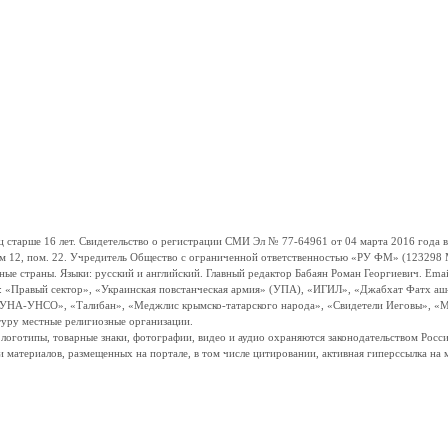
ше 16 лет. Свидетельство о регистрации СМИ Эл № 77-64961 от 04 марта 2016 года вы
ом 12, пом. 22. Учредитель Общество с ограниченной ответственностью «РУ ФМ» (123298 Мо
траны. Языки: русский и английский. Главный редактор Бабаян Роман Георгиевич. Email:
и: «Правый сектор», «Украинская повстанческая армия» (УПА), «ИГИЛ», «Джабхат Фатх а
«УНА-УНСО», «Талибан», «Меджлис крымско-татарского народа», «Свидетели Иеговы», «М
туру местные религиозные организации.
, логотипы, товарные знаки, фотографии, видео и аудио охраняются законодательством Ро
и материалов, размещенных на портале, в том числе цитировании, активная гиперссылка на 