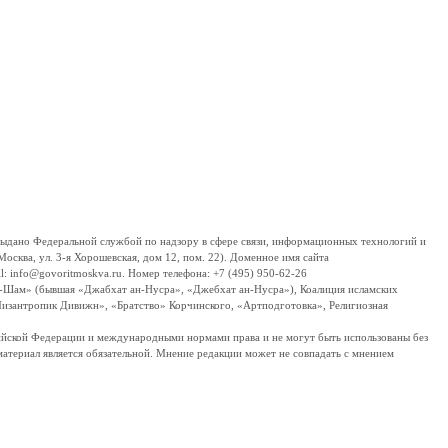
дано Федеральной службой по надзору в сфере связи, информационных технологий и
сква, ул. 3-я Хорошевская, дом 12, пом. 22). Доменное имя сайта
 info@govoritmoskva.ru. Номер телефона: +7 (495) 950-62-26
ш-Шам» (бывшая «Джабхат ан-Нусра», «Джебхат ан-Нусра»), Коалиция исламских
изантропик Дивижн», «Братство» Корчинского, «Артподготовка», Религиозная
ссийской Федерации и международными нормами права и не могут быть использованы без
материал является обязательной. Мнение редакции может не совпадать с мнением