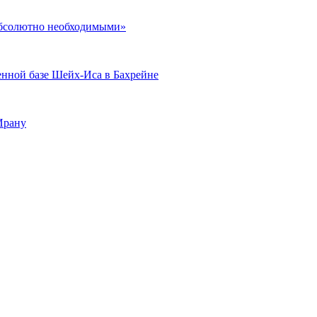
абсолютно необходимыми»
енной базе Шейх-Иса в Бахрейне
Ирану