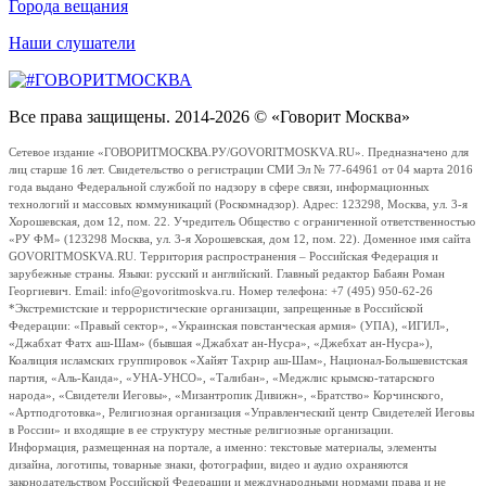
Города вещания
Наши слушатели
Все права защищены. 2014-2026 © «Говорит Москва»
Сетевое издание «ГОВОРИТМОСКВА.РУ/GOVORITMOSKVA.RU». Предназначено для
лиц старше 16 лет. Свидетельство о регистрации СМИ Эл № 77-64961 от 04 марта 2016
года выдано Федеральной службой по надзору в сфере связи, информационных
технологий и массовых коммуникаций (Роскомнадзор). Адрес: 123298, Москва, ул. 3-я
Хорошевская, дом 12, пом. 22. Учредитель Общество с ограниченной ответственностью
«РУ ФМ» (123298 Москва, ул. 3-я Хорошевская, дом 12, пом. 22). Доменное имя сайта
GOVORITMOSKVA.RU. Территория распространения – Российская Федерация и
зарубежные страны. Языки: русский и английский. Главный редактор Бабаян Роман
Георгиевич. Email: info@govoritmoskva.ru. Номер телефона: +7 (495) 950-62-26
*Экстремистские и террористические организации, запрещенные в Российской
Федерации: «Правый сектор», «Украинская повстанческая армия» (УПА), «ИГИЛ»,
«Джабхат Фатх аш-Шам» (бывшая «Джабхат ан-Нусра», «Джебхат ан-Нусра»),
Коалиция исламских группировок «Хайят Тахрир аш-Шам», Национал-Большевистская
партия, «Аль-Каида», «УНА-УНСО», «Талибан», «Меджлис крымско-татарского
народа», «Свидетели Иеговы», «Мизантропик Дивижн», «Братство» Корчинского,
«Артподготовка», Религиозная организация «Управленческий центр Свидетелей Иеговы
в России» и входящие в ее структуру местные религиозные организации.
Информация, размещенная на портале, а именно: текстовые материалы, элементы
дизайна, логотипы, товарные знаки, фотографии, видео и аудио охраняются
законодательством Российской Федерации и международными нормами права и не