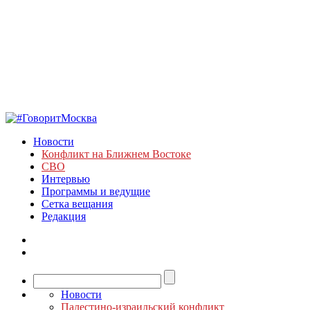
Новости
Конфликт на Ближнем Востоке
СВО
Интервью
Программы и ведущие
Сетка вещания
Редакция
Новости
Палестино-израильский конфликт