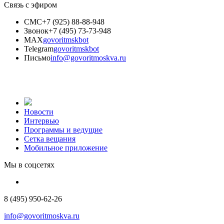
Связь с эфиром
СМС
+7 (925) 88-88-948
Звонок
+7 (495) 73-73-948
MAX
govoritmskbot
Telegram
govoritmskbot
Письмо
info@govoritmoskva.ru
Новости
Интервью
Программы и ведущие
Сетка вещания
Мобильное приложение
Мы в соцсетях
8 (495) 950-62-26
info@govoritmoskva.ru