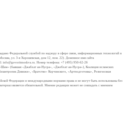
дано Федеральной службой по надзору в сфере связи, информационных технологий и
сква, ул. 3-я Хорошевская, дом 12, пом. 22). Доменное имя сайта
 info@govoritmoskva.ru. Номер телефона: +7 (495) 950-62-26
ш-Шам» (бывшая «Джабхат ан-Нусра», «Джебхат ан-Нусра»), Коалиция исламских
изантропик Дивижн», «Братство» Корчинского, «Артподготовка», Религиозная
ссийской Федерации и международными нормами права и не могут быть использованы без
материал является обязательной. Мнение редакции может не совпадать с мнением