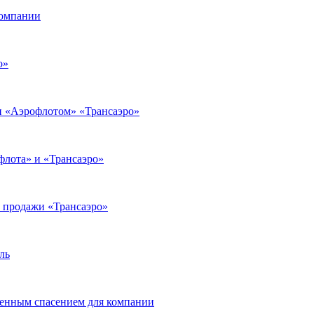
компании
о»
и «Аэрофлотом» «Трансаэро»
флота» и «Трансаэро»
е продажи «Трансаэро»
ль
венным спасением для компании