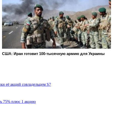
США: Иран готовит 100-тысячную армию для Украины
ки её акций совладельцем S7
ь 75% плюс 1 акцию