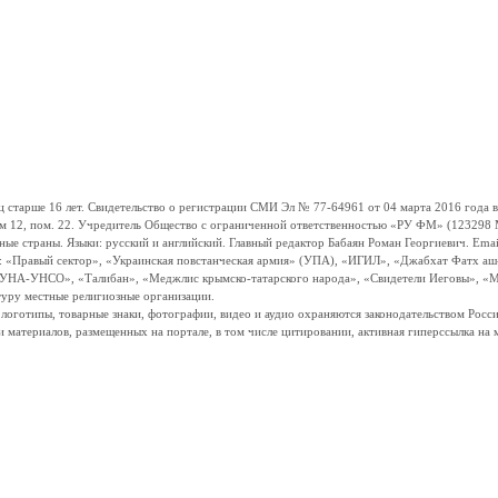
ше 16 лет. Свидетельство о регистрации СМИ Эл № 77-64961 от 04 марта 2016 года вы
ом 12, пом. 22. Учредитель Общество с ограниченной ответственностью «РУ ФМ» (123298 Мо
траны. Языки: русский и английский. Главный редактор Бабаян Роман Георгиевич. Email:
и: «Правый сектор», «Украинская повстанческая армия» (УПА), «ИГИЛ», «Джабхат Фатх а
«УНА-УНСО», «Талибан», «Меджлис крымско-татарского народа», «Свидетели Иеговы», «М
туру местные религиозные организации.
, логотипы, товарные знаки, фотографии, видео и аудио охраняются законодательством Ро
и материалов, размещенных на портале, в том числе цитировании, активная гиперссылка на 