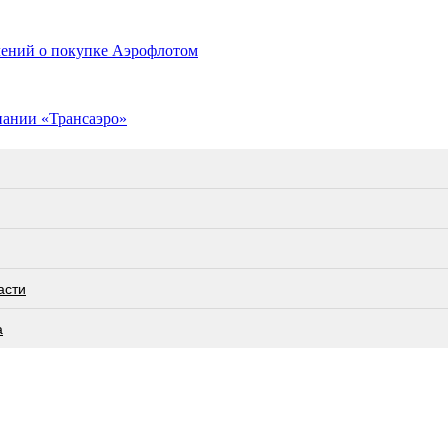
влений о покупке Аэрофлотом
пании «Трансаэро»
асти
а