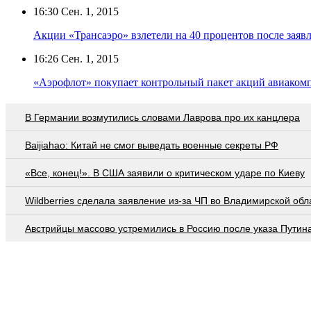
16:30
Сен. 1, 2015
Акции «Трансаэро» взлетели на 40 процентов после зая
16:26
Сен. 1, 2015
«Аэрофлот» покупает контрольный пакет акций авиаком
В Германии возмутились словами Лаврова про их канцлера
Baijiahao: Китай не смог выведать военные секреты РФ
«Все, конец!». В США заявили о критическом ударе по Киеву
Wildberries cделала заявление из-за ЧП во Владимирской обл
Австрийцы массово устремились в Россию после указа Путин