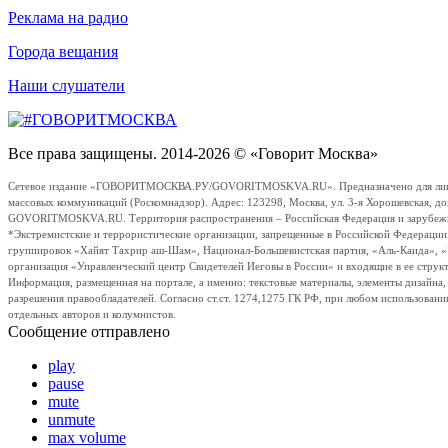
Реклама на радио
Города вещания
Наши слушатели
Все права защищены. 2014-2026 © «Говорит Москва»
Сетевое издание «ГОВОРИТМОСКВА.РУ/GOVORITMOSKVA.RU». Предназначено для лиц стар
массовых коммуникаций (Роскомнадзор). Адрес: 123298, Москва, ул. 3-я Хорошевская, д
GOVORITMOSKVA.RU. Территория распространения – Российская Федерация и зарубежные с
*Экстремистские и террористические организации, запрещенные в Российской Федераци
группировок «Хайят Тахрир аш-Шам», Национал-Большевистская партия, «Аль-Каида», 
организация «Управленческий центр Свидетелей Иеговы в России» и входящие в ее струк
Информация, размещенная на портале, а именно: текстовые материалы, элементы дизайна
разрешения правообладателей. Согласно ст.ст. 1274,1275 ГК РФ, при любом использовани
отдельных авторов и колумнистов.
Сообщение отправлено
play
pause
mute
unmute
max volume