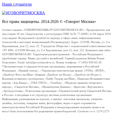
Наши слушатели
Все права защищены. 2014-2026 © «Говорит Москва»
Сетевое издание «ГОВОРИТМОСКВА.РУ/GOVORITMOSKVA.RU». Предназначено для
лиц старше 16 лет. Свидетельство о регистрации СМИ Эл № 77-64961 от 04 марта 2016
года выдано Федеральной службой по надзору в сфере связи, информационных
технологий и массовых коммуникаций (Роскомнадзор). Адрес: 123298, Москва, ул. 3-я
Хорошевская, дом 12, пом. 22. Учредитель Общество с ограниченной ответственностью
«РУ ФМ» (123298 Москва, ул. 3-я Хорошевская, дом 12, пом. 22). Доменное имя сайта
GOVORITMOSKVA.RU. Территория распространения – Российская Федерация и
зарубежные страны. Языки: русский и английский. Главный редактор Бабаян Роман
Георгиевич. Email: info@govoritmoskva.ru. Номер телефона: +7 (495) 950-62-26
*Экстремистские и террористические организации, запрещенные в Российской
Федерации: «Правый сектор», «Украинская повстанческая армия» (УПА), «ИГИЛ»,
«Джабхат Фатх аш-Шам» (бывшая «Джабхат ан-Нусра», «Джебхат ан-Нусра»),
Коалиция исламских группировок «Хайят Тахрир аш-Шам», Национал-Большевистская
партия, «Аль-Каида», «УНА-УНСО», «Талибан», «Меджлис крымско-татарского
народа», «Свидетели Иеговы», «Мизантропик Дивижн», «Братство» Корчинского,
«Артподготовка», Религиозная организация «Управленческий центр Свидетелей Иеговы
в России» и входящие в ее структуру местные религиозные организации.
Информация, размещенная на портале, а именно: текстовые материалы, элементы
дизайна, логотипы, товарные знаки, фотографии, видео и аудио охраняются
законодательством Российской Федерации и международными нормами права и не
могут быть использованы без разрешения правообладателей. Согласно ст.ст. 1274,1275