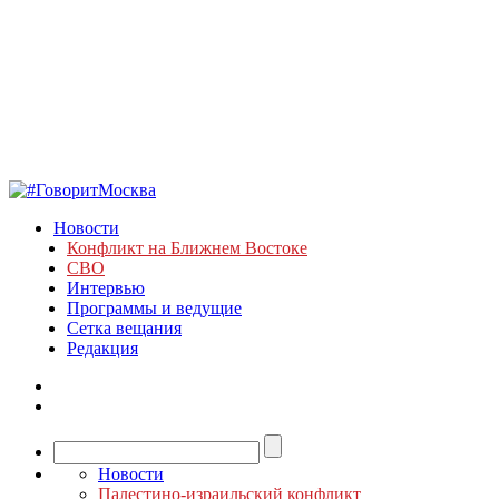
Новости
Конфликт на Ближнем Востоке
СВО
Интервью
Программы и ведущие
Сетка вещания
Редакция
Новости
Палестино-израильский конфликт