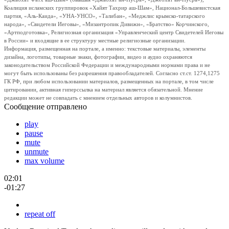
Коалиция исламских группировок «Хайят Тахрир аш-Шам», Национал-Большевистская
партия, «Аль-Каида», «УНА-УНСО», «Талибан», «Меджлис крымско-татарского
народа», «Свидетели Иеговы», «Мизантропик Дивижн», «Братство» Корчинского,
«Артподготовка», Религиозная организация «Управленческий центр Свидетелей Иеговы
в России» и входящие в ее структуру местные религиозные организации.
Информация, размещенная на портале, а именно: текстовые материалы, элементы
дизайна, логотипы, товарные знаки, фотографии, видео и аудио охраняются
законодательством Российской Федерации и международными нормами права и не
могут быть использованы без разрешения правообладателей. Согласно ст.ст. 1274,1275
ГК РФ, при любом использовании материалов, размещенных на портале, в том числе
цитировании, активная гиперссылка на материал является обязательной. Мнение
редакции может не совпадать с мнением отдельных авторов и колумнистов.
Сообщение отправлено
play
pause
mute
unmute
max volume
02:01
-01:27
repeat off