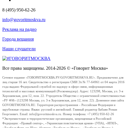
8 (495) 950-62-26
info@govoritmoskva.ru
Реклама на радио
Города вещания
Наши слушатели
Все права защищены. 2014-2026 © «Говорит Москва»
Сетевое издание «ГОВОРИТМОСКВА.РУ/GOVORITMOSKVA.RU». Предназначено для
лиц старше 16 лет. Свидетельство о регистрации СМИ Эл № 77-64961 от 04 марта 2016
года выдано Федеральной службой по надзору в сфере связи, информационных
технологий и массовых коммуникаций (Роскомнадзор). Адрес: 123298, Москва, ул. 3-я
Хорошевская, дом 12, пом. 22. Учредитель Общество с ограниченной ответственностью
«РУ ФМ» (123298 Москва, ул. 3-я Хорошевская, дом 12, пом. 22). Доменное имя сайта
GOVORITMOSKVA.RU. Территория распространения – Российская Федерация и
зарубежные страны. Языки: русский и английский. Главный редактор Бабаян Роман
Георгиевич. Email: info@govoritmoskva.ru. Номер телефона: +7 (495) 950-62-26
*Экстремистские и террористические организации, запрещенные в Российской
Федерации: «Правый сектор», «Украинская повстанческая армия» (УПА), «ИГИЛ»,
«Джабхат Фатх аш-Шам» (бывшая «Джабхат ан-Нусра», «Джебхат ан-Нусра»),