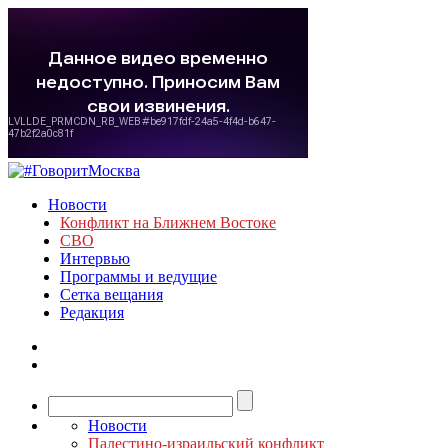
Новости
Конфликт на Ближнем Востоке
СВО
Интервью
Программы и ведущие
Сетка вещания
Редакция
Новости
Палестино-израильский конфликт