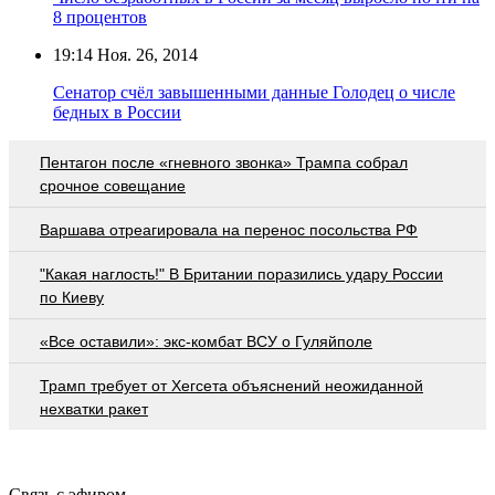
8 процентов
19:14
Ноя. 26, 2014
Сенатор счёл завышенными данные Голодец о числе
бедных в России
Пентагон после «гневного звонка» Трампа собрал
срочное совещание
Варшава отреагировала на перенос посольства РФ
"Какая наглость!" В Британии поразились удару России
по Киеву
«Все оставили»: экс-комбат ВСУ о Гуляйполе
Трамп требует от Хегсета объяснений неожиданной
нехватки ракет
Связь с эфиром