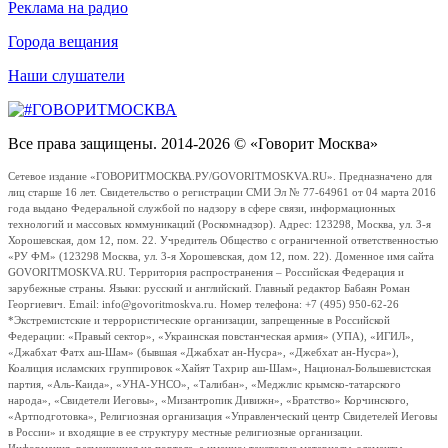
Реклама на радио
Города вещания
Наши слушатели
Все права защищены. 2014-2026 © «Говорит Москва»
Сетевое издание «ГОВОРИТМОСКВА.РУ/GOVORITMOSKVA.RU». Предназначено для
лиц старше 16 лет. Свидетельство о регистрации СМИ Эл № 77-64961 от 04 марта 2016
года выдано Федеральной службой по надзору в сфере связи, информационных
технологий и массовых коммуникаций (Роскомнадзор). Адрес: 123298, Москва, ул. 3-я
Хорошевская, дом 12, пом. 22. Учредитель Общество с ограниченной ответственностью
«РУ ФМ» (123298 Москва, ул. 3-я Хорошевская, дом 12, пом. 22). Доменное имя сайта
GOVORITMOSKVA.RU. Территория распространения – Российская Федерация и
зарубежные страны. Языки: русский и английский. Главный редактор Бабаян Роман
Георгиевич. Email: info@govoritmoskva.ru. Номер телефона: +7 (495) 950-62-26
*Экстремистские и террористические организации, запрещенные в Российской
Федерации: «Правый сектор», «Украинская повстанческая армия» (УПА), «ИГИЛ»,
«Джабхат Фатх аш-Шам» (бывшая «Джабхат ан-Нусра», «Джебхат ан-Нусра»),
Коалиция исламских группировок «Хайят Тахрир аш-Шам», Национал-Большевистская
партия, «Аль-Каида», «УНА-УНСО», «Талибан», «Меджлис крымско-татарского
народа», «Свидетели Иеговы», «Мизантропик Дивижн», «Братство» Корчинского,
«Артподготовка», Религиозная организация «Управленческий центр Свидетелей Иеговы
в России» и входящие в ее структуру местные религиозные организации.