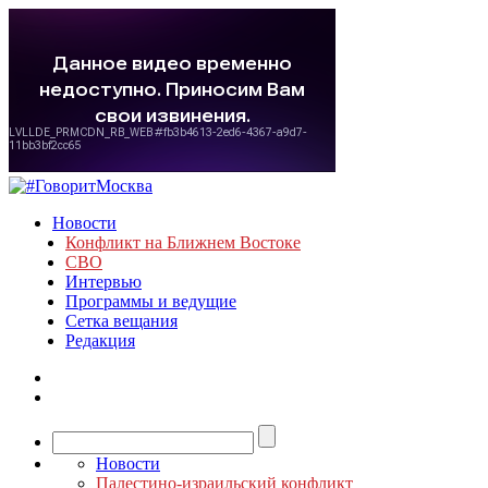
Новости
Конфликт на Ближнем Востоке
СВО
Интервью
Программы и ведущие
Сетка вещания
Редакция
Новости
Палестино-израильский конфликт