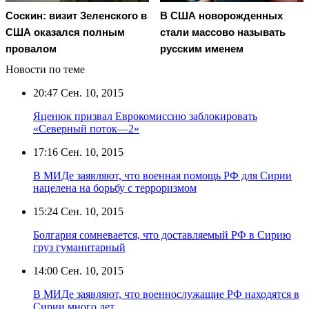
Соскин: визит Зеленского в
В США новорожденных
США оказался полным
стали массово называть
провалом
русским именем
Новости по теме
20:47
Сен. 10, 2015
Яценюк призвал Еврокомиссию заблокировать
«Северный поток—2»
17:16
Сен. 10, 2015
В МИДе заявляют, что военная помощь РФ для Сирии
нацелена на борьбу с терроризмом
15:24
Сен. 10, 2015
Болгария сомневается, что доставляемый РФ в Сирию
груз гуманитарный
14:00
Сен. 10, 2015
В МИДе заявляют, что военнослужащие РФ находятся в
Сирии много лет