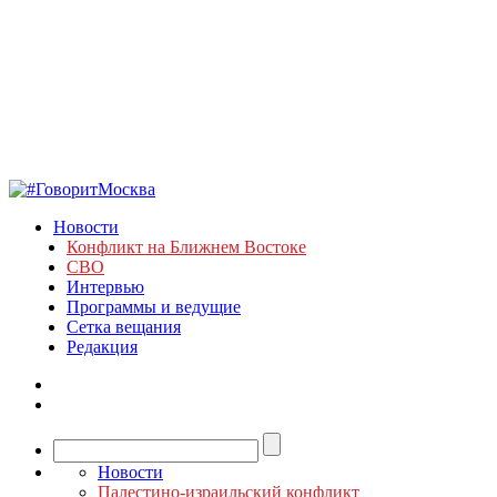
Новости
Конфликт на Ближнем Востоке
СВО
Интервью
Программы и ведущие
Сетка вещания
Редакция
Новости
Палестино-израильский конфликт