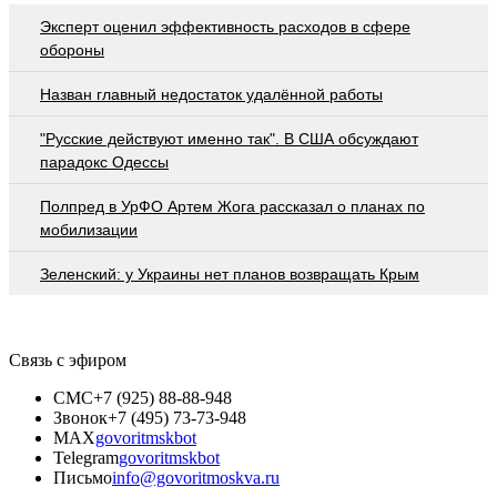
Эксперт оценил эффективность расходов в сфере
обороны
Назван главный недостаток удалённой работы
"Русские действуют именно так". В США обсуждают
парадокс Одессы
Полпред в УрФО Артем Жога рассказал о планах по
мобилизации
Зеленский: у Украины нет планов возвращать Крым
Связь с эфиром
СМС
+7 (925) 88-88-948
Звонок
+7 (495) 73-73-948
MAX
govoritmskbot
Telegram
govoritmskbot
Письмо
info@govoritmoskva.ru