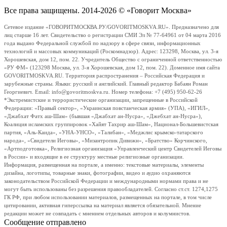
Все права защищены. 2014-2026 © «Говорит Москва»
Сетевое издание «ГОВОРИТМОСКВА.РУ/GOVORITMOSKVA.RU». Предназначено для
лиц старше 16 лет. Свидетельство о регистрации СМИ Эл № 77-64961 от 04 марта 2016
года выдано Федеральной службой по надзору в сфере связи, информационных
технологий и массовых коммуникаций (Роскомнадзор). Адрес: 123298, Москва, ул. 3-я
Хорошевская, дом 12, пом. 22. Учредитель Общество с ограниченной ответственностью
«РУ ФМ» (123298 Москва, ул. 3-я Хорошевская, дом 12, пом. 22). Доменное имя сайта
GOVORITMOSKVA.RU. Территория распространения – Российская Федерация и
зарубежные страны. Языки: русский и английский. Главный редактор Бабаян Роман
Георгиевич. Email: info@govoritmoskva.ru. Номер телефона: +7 (495) 950-62-26
*Экстремистские и террористические организации, запрещенные в Российской
Федерации: «Правый сектор», «Украинская повстанческая армия» (УПА), «ИГИЛ»,
«Джабхат Фатх аш-Шам» (бывшая «Джабхат ан-Нусра», «Джебхат ан-Нусра»),
Коалиция исламских группировок «Хайят Тахрир аш-Шам», Национал-Большевистская
партия, «Аль-Каида», «УНА-УНСО», «Талибан», «Меджлис крымско-татарского
народа», «Свидетели Иеговы», «Мизантропик Дивижн», «Братство» Корчинского,
«Артподготовка», Религиозная организация «Управленческий центр Свидетелей Иеговы
в России» и входящие в ее структуру местные религиозные организации.
Информация, размещенная на портале, а именно: текстовые материалы, элементы
дизайна, логотипы, товарные знаки, фотографии, видео и аудио охраняются
законодательством Российской Федерации и международными нормами права и не
могут быть использованы без разрешения правообладателей. Согласно ст.ст. 1274,1275
ГК РФ, при любом использовании материалов, размещенных на портале, в том числе
цитировании, активная гиперссылка на материал является обязательной. Мнение
редакции может не совпадать с мнением отдельных авторов и колумнистов.
Сообщение отправлено