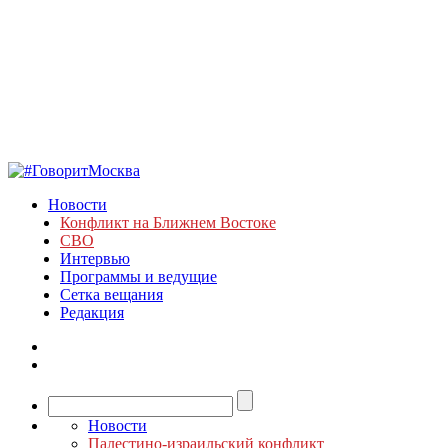
Новости
Конфликт на Ближнем Востоке
СВО
Интервью
Программы и ведущие
Сетка вещания
Редакция
Новости
Палестино-израильский конфликт