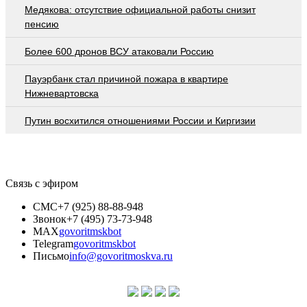
Медякова: отсутствие официальной работы снизит
пенсию
Более 600 дронов ВСУ атаковали Россию
Пауэрбанк стал причиной пожара в квартире
Нижневартовска
Путин восхитился отношениями России и Киргизии
Связь с эфиром
СМС
+7 (925) 88-88-948
Звонок
+7 (495) 73-73-948
MAX
govoritmskbot
Telegram
govoritmskbot
Письмо
info@govoritmoskva.ru