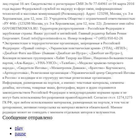
лиц старше 16 лет. Свидетельство о регистрации СМИ Эл № 77-64961 от 04 марта 2016
года выдано Федеральной службой по надзору в сфере связи, информационных
технологий и массовых коммуникаций (Роскомнадзор). Адрес: 123298, Москва, ул. 3-я
Хорошевская, дом 12, пом. 22. Учредитель Общество с ограниченной ответственностью
«РУ ФМ» (123298 Москва, ул. 3-я Хорошевская, дом 12, пом. 22). Доменное имя сайта
GOVORITMOSKVA.RU. Территория распространения – Российская Федерация и
зарубежные страны. Языки: русский и английский. Главный редактор Бабаян Роман
Георгиевич. Email: info@govoritmoskva.ru. Номер телефона: +7 (495) 950-62-26
*Экстремистские и террористические организации, запрещенные в Российской
Федерации: «Правый сектор», «Украинская повстанческая армия» (УПА), «ИГИЛ»,
«Джабхат Фатх аш-Шам» (бывшая «Джабхат ан-Нусра», «Джебхат ан-Нусра»),
Коалиция исламских группировок «Хайят Тахрир аш-Шам», Национал-Большевистская
партия, «Аль-Каида», «УНА-УНСО», «Талибан», «Меджлис крымско-татарского
народа», «Свидетели Иеговы», «Мизантропик Дивижн», «Братство» Корчинского,
«Артподготовка», Религиозная организация «Управленческий центр Свидетелей Иеговы
в России» и входящие в ее структуру местные религиозные организации.
Информация, размещенная на портале, а именно: текстовые материалы, элементы
дизайна, логотипы, товарные знаки, фотографии, видео и аудио охраняются
законодательством Российской Федерации и международными нормами права и не
могут быть использованы без разрешения правообладателей. Согласно ст.ст. 1274,1275
ГК РФ, при любом использовании материалов, размещенных на портале, в том числе
цитировании, активная гиперссылка на материал является обязательной. Мнение
редакции может не совпадать с мнением отдельных авторов и колумнистов.
Сообщение отправлено
play
pause