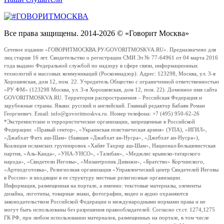
Все права защищены. 2014-2026 © «Говорит Москва»
Сетевое издание «ГОВОРИТМОСКВА.РУ/GOVORITMOSKVA.RU». Предназначено для
лиц старше 16 лет. Свидетельство о регистрации СМИ Эл № 77-64961 от 04 марта 2016
года выдано Федеральной службой по надзору в сфере связи, информационных
технологий и массовых коммуникаций (Роскомнадзор). Адрес: 123298, Москва, ул. 3-я
Хорошевская, дом 12, пом. 22. Учредитель Общество с ограниченной ответственностью
«РУ ФМ» (123298 Москва, ул. 3-я Хорошевская, дом 12, пом. 22). Доменное имя сайта
GOVORITMOSKVA.RU. Территория распространения – Российская Федерация и
зарубежные страны. Языки: русский и английский. Главный редактор Бабаян Роман
Георгиевич. Email: info@govoritmoskva.ru. Номер телефона: +7 (495) 950-62-26
*Экстремистские и террористические организации, запрещенные в Российской
Федерации: «Правый сектор», «Украинская повстанческая армия» (УПА), «ИГИЛ»,
«Джабхат Фатх аш-Шам» (бывшая «Джабхат ан-Нусра», «Джебхат ан-Нусра»),
Коалиция исламских группировок «Хайят Тахрир аш-Шам», Национал-Большевистская
партия, «Аль-Каида», «УНА-УНСО», «Талибан», «Меджлис крымско-татарского
народа», «Свидетели Иеговы», «Мизантропик Дивижн», «Братство» Корчинского,
«Артподготовка», Религиозная организация «Управленческий центр Свидетелей Иеговы
в России» и входящие в ее структуру местные религиозные организации.
Информация, размещенная на портале, а именно: текстовые материалы, элементы
дизайна, логотипы, товарные знаки, фотографии, видео и аудио охраняются
законодательством Российской Федерации и международными нормами права и не
могут быть использованы без разрешения правообладателей. Согласно ст.ст. 1274,1275
ГК РФ, при любом использовании материалов, размещенных на портале, в том числе