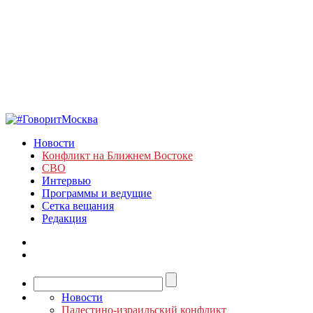
Новости
Конфликт на Ближнем Востоке
СВО
Интервью
Программы и ведущие
Сетка вещания
Редакция
Новости
Палестино-израильский конфликт