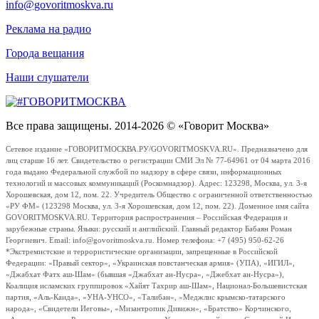
info@govoritmoskva.ru
Реклама на радио
Города вещания
Наши слушатели
Все права защищены. 2014-2026 © «Говорит Москва»
Сетевое издание «ГОВОРИТМОСКВА.РУ/GOVORITMOSKVA.RU». Предназначено для
лиц старше 16 лет. Свидетельство о регистрации СМИ Эл № 77-64961 от 04 марта 2016
года выдано Федеральной службой по надзору в сфере связи, информационных
технологий и массовых коммуникаций (Роскомнадзор). Адрес: 123298, Москва, ул. 3-я
Хорошевская, дом 12, пом. 22. Учредитель Общество с ограниченной ответственностью
«РУ ФМ» (123298 Москва, ул. 3-я Хорошевская, дом 12, пом. 22). Доменное имя сайта
GOVORITMOSKVA.RU. Территория распространения – Российская Федерация и
зарубежные страны. Языки: русский и английский. Главный редактор Бабаян Роман
Георгиевич. Email: info@govoritmoskva.ru. Номер телефона: +7 (495) 950-62-26
*Экстремистские и террористические организации, запрещенные в Российской
Федерации: «Правый сектор», «Украинская повстанческая армия» (УПА), «ИГИЛ»,
«Джабхат Фатх аш-Шам» (бывшая «Джабхат ан-Нусра», «Джебхат ан-Нусра»),
Коалиция исламских группировок «Хайят Тахрир аш-Шам», Национал-Большевистская
партия, «Аль-Каида», «УНА-УНСО», «Талибан», «Меджлис крымско-татарского
народа», «Свидетели Иеговы», «Мизантропик Дивижн», «Братство» Корчинского,