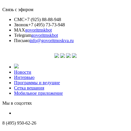
Связь с эфиром
СМС
+7 (925) 88-88-948
Звонок
+7 (495) 73-73-948
MAX
govoritmskbot
Telegram
govoritmskbot
Письмо
info@govoritmoskva.ru
Новости
Интервью
Программы и ведущие
Сетка вещания
Мобильное приложение
Мы в соцсетях
8 (495) 950-62-26