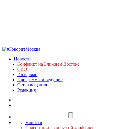
Новости
Конфликт на Ближнем Востоке
СВО
Интервью
Программы и ведущие
Сетка вещания
Редакция
Новости
Палестино-израильский конфликт