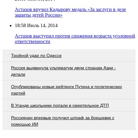
Астахов вручил Кадырову медаль «За заслуги в деле
защиты детей России»
18:58
Июль 14, 2014
Астахов выступил против снижения возраста уголовной
ответственности
Тройной удар по Одессe
Россия выдвинула ультиматум двум странам Азии -
детали
Опубликованы новые рейтинги Путина и политических
партий
В Уганде школьники попали в смертельное ДТП
Россиянин впервые получил штраф за борщевик с
помощью ИИ