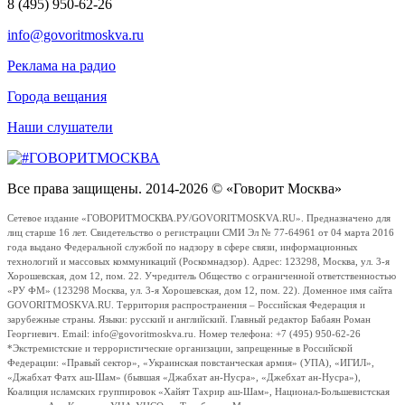
8 (495) 950-62-26
info@govoritmoskva.ru
Реклама на радио
Города вещания
Наши слушатели
Все права защищены. 2014-2026 © «Говорит Москва»
Сетевое издание «ГОВОРИТМОСКВА.РУ/GOVORITMOSKVA.RU». Предназначено для
лиц старше 16 лет. Свидетельство о регистрации СМИ Эл № 77-64961 от 04 марта 2016
года выдано Федеральной службой по надзору в сфере связи, информационных
технологий и массовых коммуникаций (Роскомнадзор). Адрес: 123298, Москва, ул. 3-я
Хорошевская, дом 12, пом. 22. Учредитель Общество с ограниченной ответственностью
«РУ ФМ» (123298 Москва, ул. 3-я Хорошевская, дом 12, пом. 22). Доменное имя сайта
GOVORITMOSKVA.RU. Территория распространения – Российская Федерация и
зарубежные страны. Языки: русский и английский. Главный редактор Бабаян Роман
Георгиевич. Email: info@govoritmoskva.ru. Номер телефона: +7 (495) 950-62-26
*Экстремистские и террористические организации, запрещенные в Российской
Федерации: «Правый сектор», «Украинская повстанческая армия» (УПА), «ИГИЛ»,
«Джабхат Фатх аш-Шам» (бывшая «Джабхат ан-Нусра», «Джебхат ан-Нусра»),
Коалиция исламских группировок «Хайят Тахрир аш-Шам», Национал-Большевистская