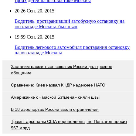
троих детей на юго-востоке Москвы
20:26
Сен. 20, 2015
Водитель, протаранивший автобусную остановку на
юго-западе Москвы, был пьян
19:59
Сен. 20, 2015
Водитель легкового автомобиля протаранил остановку
на юго-западе Москвы
Заставим раскаяться: союзник России дал грозное
обещание
Сравнение: Киев назвал КНДР надежнее НАТО
Американке с «маской Бэтмена» сняли швы
В 18 аэропортах России ввели ограничения
Трамп: арсеналы США переполнены, но Пентагон просит
$67 млрд