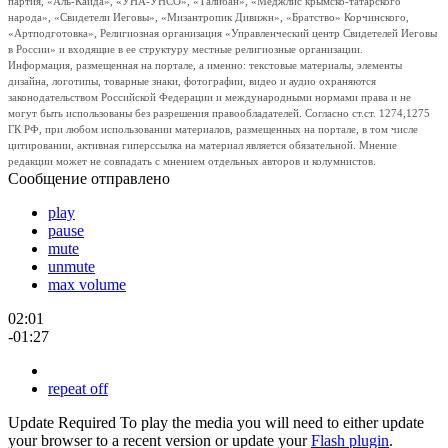
партия, «Аль-Каида», «УНА-УНСО», «Талибан», «Меджлис крымско-татарского
народа», «Свидетели Иеговы», «Мизантропик Дивижн», «Братство» Корчинского,
«Артподготовка», Религиозная организация «Управленческий центр Свидетелей Иеговы
в России» и входящие в ее структуру местные религиозные организации.
Информация, размещенная на портале, а именно: текстовые материалы, элементы
дизайна, логотипы, товарные знаки, фотографии, видео и аудио охраняются
законодательством Российской Федерации и международными нормами права и не
могут быть использованы без разрешения правообладателей. Согласно ст.ст. 1274,1275
ГК РФ, при любом использовании материалов, размещенных на портале, в том числе
цитировании, активная гиперссылка на материал является обязательной. Мнение
редакции может не совпадать с мнением отдельных авторов и колумнистов.
Сообщение отправлено
play
pause
mute
unmute
max volume
02:01
-01:27
repeat off
Update Required
To play the media you will need to either update
your browser to a recent version or update your
Flash plugin
.