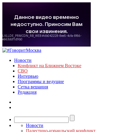
Новости
Конфликт на Ближнем Востоке
СВО
Интервью
Программы и ведущие
Сетка вещания
Редакция
Новости
Палестино-израильский конфликт