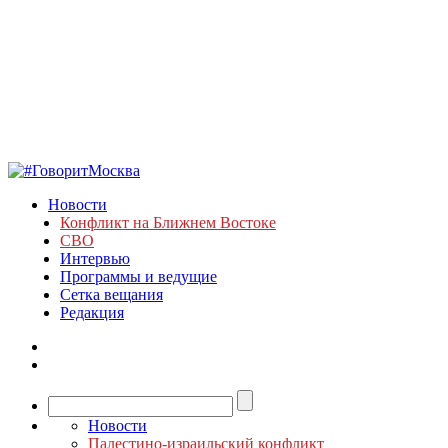
Новости
Конфликт на Ближнем Востоке
СВО
Интервью
Программы и ведущие
Сетка вещания
Редакция
Новости
Палестино-израильский конфликт