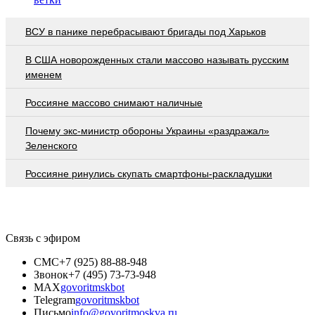
ВСУ в панике перебрасывают бригады под Харьков
В США новорожденных стали массово называть русским
именем
Россияне массово снимают наличные
Почему экс-министр обороны Украины «раздражал»
Зеленского
Россияне ринулись скупать смартфоны-раскладушки
Связь с эфиром
СМС
+7 (925) 88-88-948
Звонок
+7 (495) 73-73-948
MAX
govoritmskbot
Telegram
govoritmskbot
Письмо
info@govoritmoskva.ru