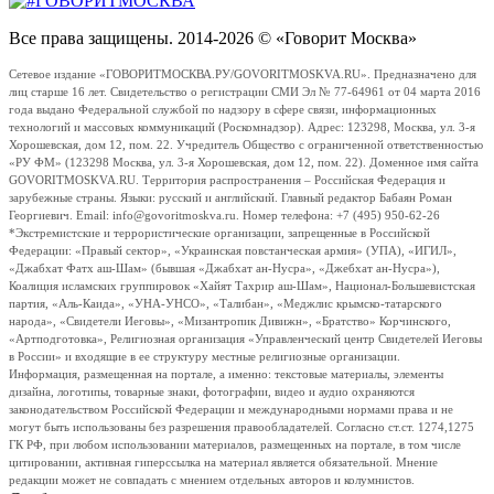
Все права защищены. 2014-2026 © «Говорит Москва»
Сетевое издание «ГОВОРИТМОСКВА.РУ/GOVORITMOSKVA.RU». Предназначено для
лиц старше 16 лет. Свидетельство о регистрации СМИ Эл № 77-64961 от 04 марта 2016
года выдано Федеральной службой по надзору в сфере связи, информационных
технологий и массовых коммуникаций (Роскомнадзор). Адрес: 123298, Москва, ул. 3-я
Хорошевская, дом 12, пом. 22. Учредитель Общество с ограниченной ответственностью
«РУ ФМ» (123298 Москва, ул. 3-я Хорошевская, дом 12, пом. 22). Доменное имя сайта
GOVORITMOSKVA.RU. Территория распространения – Российская Федерация и
зарубежные страны. Языки: русский и английский. Главный редактор Бабаян Роман
Георгиевич. Email: info@govoritmoskva.ru. Номер телефона: +7 (495) 950-62-26
*Экстремистские и террористические организации, запрещенные в Российской
Федерации: «Правый сектор», «Украинская повстанческая армия» (УПА), «ИГИЛ»,
«Джабхат Фатх аш-Шам» (бывшая «Джабхат ан-Нусра», «Джебхат ан-Нусра»),
Коалиция исламских группировок «Хайят Тахрир аш-Шам», Национал-Большевистская
партия, «Аль-Каида», «УНА-УНСО», «Талибан», «Меджлис крымско-татарского
народа», «Свидетели Иеговы», «Мизантропик Дивижн», «Братство» Корчинского,
«Артподготовка», Религиозная организация «Управленческий центр Свидетелей Иеговы
в России» и входящие в ее структуру местные религиозные организации.
Информация, размещенная на портале, а именно: текстовые материалы, элементы
дизайна, логотипы, товарные знаки, фотографии, видео и аудио охраняются
законодательством Российской Федерации и международными нормами права и не
могут быть использованы без разрешения правообладателей. Согласно ст.ст. 1274,1275
ГК РФ, при любом использовании материалов, размещенных на портале, в том числе
цитировании, активная гиперссылка на материал является обязательной. Мнение
редакции может не совпадать с мнением отдельных авторов и колумнистов.