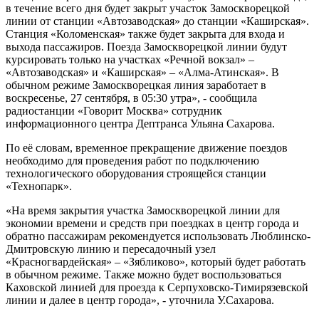
в течение всего дня будет закрыт участок Замоскворецкой
линии от станции «Автозаводская» до станции «Каширская».
Станция «Коломенская» также будет закрыта для входа и
выхода пассажиров. Поезда Замоскворецкой линии будут
курсировать только на участках «Речной вокзал» –
«Автозаводская» и «Каширская» – «Алма-Атинская». В
обычном режиме Замоскворецкая линия заработает в
воскресенье, 27 сентября, в 05:30 утра», - сообщила
радиостанции «Говорит Москва» сотрудник
информационного центра Дептранса Ульяна Сахарова.
По её словам, временное прекращение движение поездов
необходимо для проведения работ по подключению
технологического оборудования строящейся станции
«Технопарк».
«На время закрытия участка Замоскворецкой линии для
экономии времени и средств при поездках в центр города и
обратно пассажирам рекомендуется использовать Люблинско-
Дмитровскую линию и пересадочный узел
«Красногвардейская» – «Зябликово», который будет работать
в обычном режиме. Также можно будет воспользоваться
Каховской линией для проезда к Серпуховско-Тимирязевской
линии и далее в центр города», - уточнила У.Сахарова.