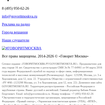
8 (495) 950-62-26
info@govoritmoskva.ru
Реклама на радио
Города вещания
Наши слушатели
Все права защищены. 2014-2026 © «Говорит Москва»
Сетевое издание «ГОВОРИТМОСКВА.РУ/GOVORITMOSKVA.RU». Предназначено для
лиц старше 16 лет. Свидетельство о регистрации СМИ Эл № 77-64961 от 04 марта 2016
года выдано Федеральной службой по надзору в сфере связи, информационных
технологий и массовых коммуникаций (Роскомнадзор). Адрес: 123298, Москва, ул. 3-я
Хорошевская, дом 12, пом. 22. Учредитель Общество с ограниченной ответственностью
«РУ ФМ» (123298 Москва, ул. 3-я Хорошевская, дом 12, пом. 22). Доменное имя сайта
GOVORITMOSKVA.RU. Территория распространения – Российская Федерация и
зарубежные страны. Языки: русский и английский. Главный редактор Бабаян Роман
Георгиевич. Email: info@govoritmoskva.ru. Номер телефона: +7 (495) 950-62-26
*Экстремистские и террористические организации, запрещенные в Российской
Федерации: «Правый сектор», «Украинская повстанческая армия» (УПА), «ИГИЛ»,