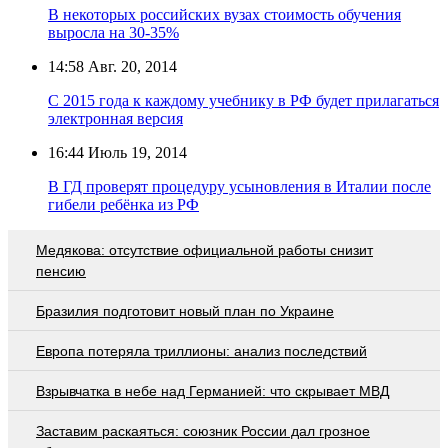
В некоторых российских вузах стоимость обучения
выросла на 30-35%
14:58
Авг. 20, 2014
С 2015 года к каждому учебнику в РФ будет прилагаться
электронная версия
16:44
Июль 19, 2014
В ГД проверят процедуру усыновления в Италии после
гибели ребёнка из РФ
Медякова: отсутствие официальной работы снизит
пенсию
Бразилия подготовит новый план по Украине
Европа потеряла триллионы: анализ последствий
Взрывчатка в небе над Германией: что скрывает МВД
Заставим раскаяться: союзник России дал грозное