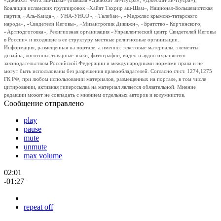
«Джабхат Фатх аш-Шам» (бывшая «Джабхат ан-Нусра», «Джебхат ан-Нусра»),
Коалиция исламских группировок «Хайят Тахрир аш-Шам», Национал-Большевистская
партия, «Аль-Каида», «УНА-УНСО», «Талибан», «Меджлис крымско-татарского
народа», «Свидетели Иеговы», «Мизантропик Дивижн», «Братство» Корчинского,
«Артподготовка», Религиозная организация «Управленческий центр Свидетелей Иеговы
в России» и входящие в ее структуру местные религиозные организации.
Информация, размещенная на портале, а именно: текстовые материалы, элементы
дизайна, логотипы, товарные знаки, фотографии, видео и аудио охраняются
законодательством Российской Федерации и международными нормами права и не
могут быть использованы без разрешения правообладателей. Согласно ст.ст. 1274,1275
ГК РФ, при любом использовании материалов, размещенных на портале, в том числе
цитировании, активная гиперссылка на материал является обязательной. Мнение
редакции может не совпадать с мнением отдельных авторов и колумнистов.
Сообщение отправлено
play
pause
mute
unmute
max volume
02:01
-01:27
repeat off