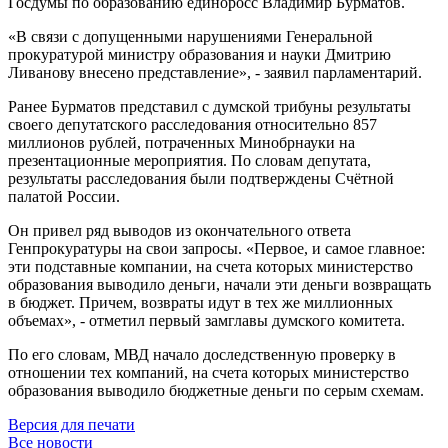
Госдумы по образованию единоросс Владимир Бурматов.
«В связи с допущенными нарушениями Генеральной
прокуратурой министру образования и науки Дмитрию
Ливанову внесено представление», - заявил парламентарий.
Ранее Бурматов представил с думской трибуны результаты
своего депутатского расследования относительно 857
миллионов рублей, потраченных Минобрнауки на
презентационные мероприятия. По словам депутата,
результаты расследования были подтверждены Счётной
палатой России.
Он привел ряд выводов из окончательного ответа
Генпрокуратуры на свои запросы. «Первое, и самое главное:
эти подставные компании, на счета которых министерство
образования выводило деньги, начали эти деньги возвращать
в бюджет. Причем, возвраты идут в тех же миллионных
объемах», - отметил первый замглавы думского комитета.
По его словам, МВД начало доследственную проверку в
отношении тех компаний, на счета которых министерство
образования выводило бюджетные деньги по серым схемам.
Версия для печати
Все новости