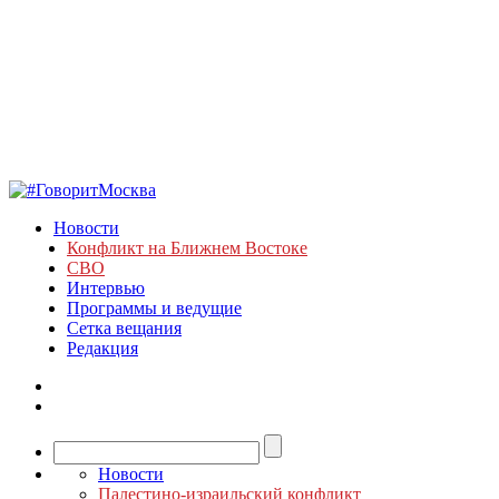
Новости
Конфликт на Ближнем Востоке
СВО
Интервью
Программы и ведущие
Сетка вещания
Редакция
Новости
Палестино-израильский конфликт