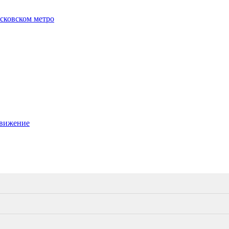
осковском метро
движение