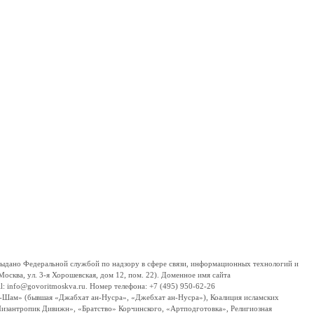
дано Федеральной службой по надзору в сфере связи, информационных технологий и
сква, ул. 3-я Хорошевская, дом 12, пом. 22). Доменное имя сайта
 info@govoritmoskva.ru. Номер телефона: +7 (495) 950-62-26
ш-Шам» (бывшая «Джабхат ан-Нусра», «Джебхат ан-Нусра»), Коалиция исламских
изантропик Дивижн», «Братство» Корчинского, «Артподготовка», Религиозная