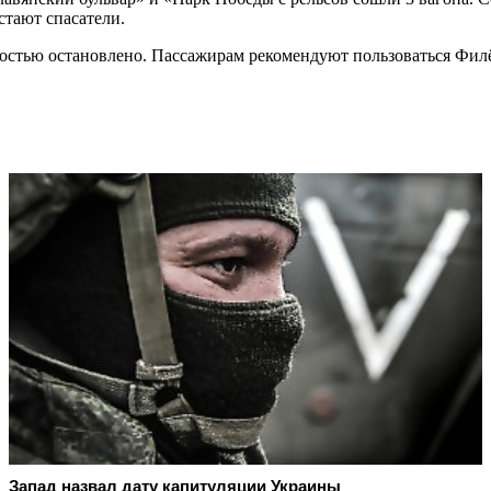
стают спасатели.
стью остановлено. Пассажирам рекомендуют пользоваться Филё
Запад назвал дату капитуляции Украины