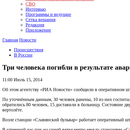
СВО
Интервью
Программы и ведущие
Сетка вещания
Редакция
Приложение
Главная
Новости
Происшествия
В России
Три человека погибли в результате ава
11:00
Июль 15, 2014
Об этом агентству «РИА Новости» сообщили в оперативном шт
По уточнённым данным, 30 человек ранены, 10 из них госпит
обратились 80 человек, 15 доставили в больницу. Состояние 
вертолёте.
Возле станции «Славянский бульвар» работает оперативный ш
В утренний час пик на синей ветке метро между станциями «С