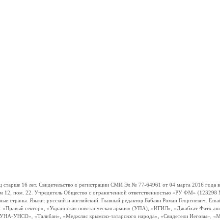
ше 16 лет. Свидетельство о регистрации СМИ Эл № 77-64961 от 04 марта 2016 года вы
ом 12, пом. 22. Учредитель Общество с ограниченной ответственностью «РУ ФМ» (123298 Мо
траны. Языки: русский и английский. Главный редактор Бабаян Роман Георгиевич. Email:
и: «Правый сектор», «Украинская повстанческая армия» (УПА), «ИГИЛ», «Джабхат Фатх а
«УНА-УНСО», «Талибан», «Меджлис крымско-татарского народа», «Свидетели Иеговы», «М