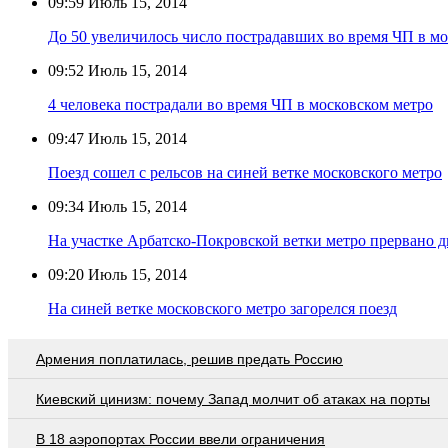
09:59
Июль 15, 2014
До 50 увеличилось число пострадавших во время ЧП в м
09:52
Июль 15, 2014
4 человека пострадали во время ЧП в московском метро
09:47
Июль 15, 2014
Поезд сошел с рельсов на синей ветке московского метро
09:34
Июль 15, 2014
На участке Арбатско-Покровской ветки метро прервано 
09:20
Июль 15, 2014
На синей ветке московского метро загорелся поезд
Армения поплатилась, решив предать Россию
Киевский цинизм: почему Запад молчит об атаках на порты
В 18 аэропортах России ввели ограничения