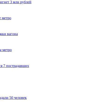
игнет 3 млн рублей
е метро
ежки вагона
м метро
ся 7 пострадавших
адали 50 человек