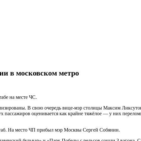
рии в московском метро
абе на месте ЧС.
ализированы. В свою очередь вице-мэр столицы Максим Ликсут
двух пассажиров оценивается как крайне тяжёлое — у них перел
таб. На место ЧП прибыл мэр Москвы Сергей Собянин.
лавянский бульвар» и «Парк Победы с рельсов сошли 3 вагона. 