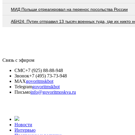
МИД Польши отреагировал на перенос посольства России
АБН24: Путин отправил 13 тысяч военных туда, где их никто 
Связь с эфиром
СМС
+7 (925) 88-88-948
Звонок
+7 (495) 73-73-948
MAX
govoritmskbot
Telegram
govoritmskbot
Письмо
info@govoritmoskva.ru
Новости
Интервью