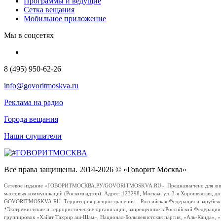
Программы и ведущие
Сетка вещания
Мобильное приложение
Мы в соцсетях
8 (495) 950-62-26
info@govoritmoskva.ru
Реклама на радио
Города вещания
Наши слушатели
Все права защищены. 2014-2026 © «Говорит Москва»
Сетевое издание «ГОВОРИТМОСКВА.РУ/GOVORITMOSKVA.RU». Предназначено для лиц стар
массовых коммуникаций (Роскомнадзор). Адрес: 123298, Москва, ул. 3-я Хорошевская, д
GOVORITMOSKVA.RU. Территория распространения – Российская Федерация и зарубежные с
*Экстремистские и террористические организации, запрещенные в Российской Федераци
группировок «Хайят Тахрир аш-Шам», Национал-Большевистская партия, «Аль-Каида», 