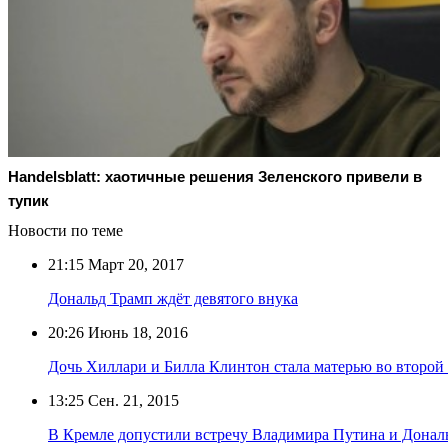
Handelsblatt: хаотичные решения Зеленского привели в
тупик
Новости по теме
21:15
Март 20, 2017
Дональд Трамп ждёт девятого внука
20:26
Июнь 18, 2016
Дочь Хиллари и Билла Клинтон стала матерью во второй 
13:25
Сен. 21, 2015
В Кремле допустили встречу Владимира Путина и Донал