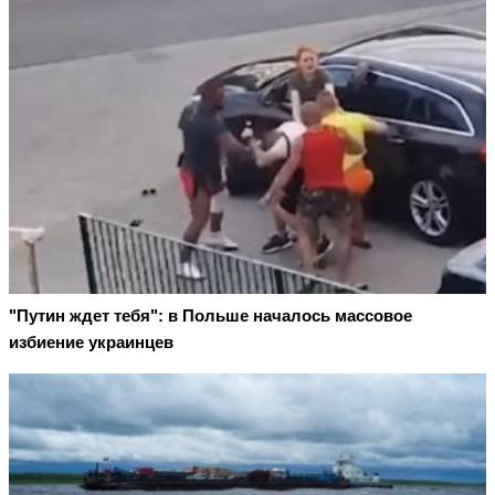
"Путин ждет тебя": в Польше началось массовое
избиение украинцев