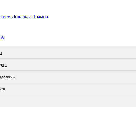
астием Дональда Трампа
ША
е
дар
вдовах»
угa