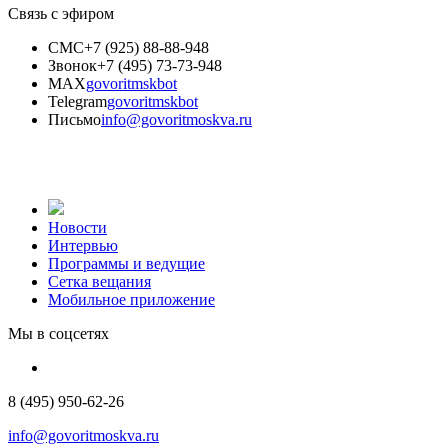
Связь с эфиром
СМС
+7 (925) 88-88-948
Звонок
+7 (495) 73-73-948
MAX
govoritmskbot
Telegram
govoritmskbot
Письмо
info@govoritmoskva.ru
Новости
Интервью
Программы и ведущие
Сетка вещания
Мобильное приложение
Мы в соцсетях
8 (495) 950-62-26
info@govoritmoskva.ru