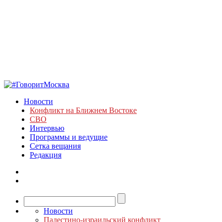
Новости
Конфликт на Ближнем Востоке
СВО
Интервью
Программы и ведущие
Сетка вещания
Редакция
Новости
Палестино-израильский конфликт