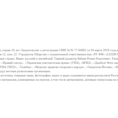
ше 16 лет. Свидетельство о регистрации СМИ Эл № 77-64961 от 04 марта 2016 года вы
ом 12, пом. 22. Учредитель Общество с ограниченной ответственностью «РУ ФМ» (123298 Мо
траны. Языки: русский и английский. Главный редактор Бабаян Роман Георгиевич. Email:
и: «Правый сектор», «Украинская повстанческая армия» (УПА), «ИГИЛ», «Джабхат Фатх а
«УНА-УНСО», «Талибан», «Меджлис крымско-татарского народа», «Свидетели Иеговы», «М
туру местные религиозные организации.
, логотипы, товарные знаки, фотографии, видео и аудио охраняются законодательством Ро
и материалов, размещенных на портале, в том числе цитировании, активная гиперссылка на 