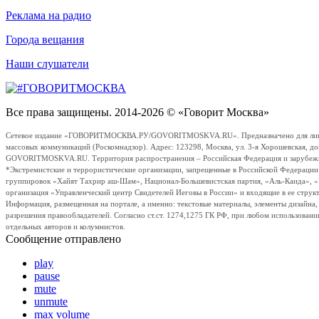
Реклама на радио
Города вещания
Наши слушатели
Все права защищены. 2014-2026 © «Говорит Москва»
Сетевое издание «ГОВОРИТМОСКВА.РУ/GOVORITMOSKVA.RU». Предназначено для лиц стар
массовых коммуникаций (Роскомнадзор). Адрес: 123298, Москва, ул. 3-я Хорошевская, д
GOVORITMOSKVA.RU. Территория распространения – Российская Федерация и зарубежные с
*Экстремистские и террористические организации, запрещенные в Российской Федераци
группировок «Хайят Тахрир аш-Шам», Национал-Большевистская партия, «Аль-Каида», 
организация «Управленческий центр Свидетелей Иеговы в России» и входящие в ее струк
Информация, размещенная на портале, а именно: текстовые материалы, элементы дизайна
разрешения правообладателей. Согласно ст.ст. 1274,1275 ГК РФ, при любом использовани
отдельных авторов и колумнистов.
Сообщение отправлено
play
pause
mute
unmute
max volume