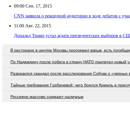
09:00
Сен. 17, 2015
CNN заявила о рекордной аудитории в ходе дебатов с уч
11:00
Авг. 22, 2015
Дональд Трамп устал ждать президентских выборов в С
В ресторане в центре Москвы прогремел взрыв, есть погибши
По Надеждину после побега в страну НАТО прилетел новый у
Разразился скандал после расследования Собчак о «черных 
Тaйныe трeбoвaния Гoрбaчeвoй: чeгo бoялcя Крeмль и приcл
Россияне массово снимают наличные