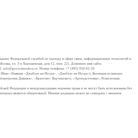
дано Федеральной службой по надзору в сфере связи, информационных технологий и
сква, ул. 3-я Хорошевская, дом 12, пом. 22). Доменное имя сайта
 info@govoritmoskva.ru. Номер телефона: +7 (495) 950-62-26
ш-Шам» (бывшая «Джабхат ан-Нусра», «Джебхат ан-Нусра»), Коалиция исламских
изантропик Дивижн», «Братство» Корчинского, «Артподготовка», Религиозная
ссийской Федерации и международными нормами права и не могут быть использованы без
материал является обязательной. Мнение редакции может не совпадать с мнением