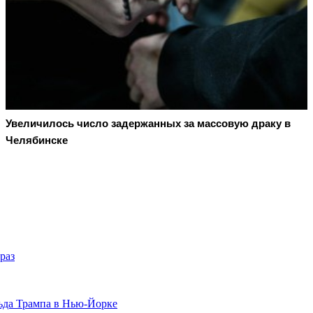
Увеличилось число задержанных за массовую драку в
Челябинске
раз
ьда Трампа в Нью-Йорке