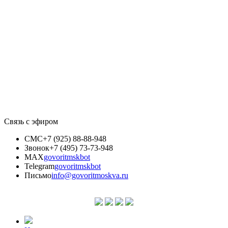
Связь с эфиром
СМС
+7 (925) 88-88-948
Звонок
+7 (495) 73-73-948
MAX
govoritmskbot
Telegram
govoritmskbot
Письмо
info@govoritmoskva.ru