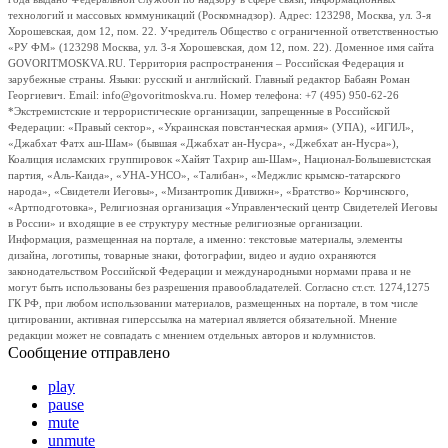
технологий и массовых коммуникаций (Роскомнадзор). Адрес: 123298, Москва, ул. 3-я
Хорошевская, дом 12, пом. 22. Учредитель Общество с ограниченной ответственностью
«РУ ФМ» (123298 Москва, ул. 3-я Хорошевская, дом 12, пом. 22). Доменное имя сайта
GOVORITMOSKVA.RU. Территория распространения – Российская Федерация и
зарубежные страны. Языки: русский и английский. Главный редактор Бабаян Роман
Георгиевич. Email: info@govoritmoskva.ru. Номер телефона: +7 (495) 950-62-26
*Экстремистские и террористические организации, запрещенные в Российской
Федерации: «Правый сектор», «Украинская повстанческая армия» (УПА), «ИГИЛ»,
«Джабхат Фатх аш-Шам» (бывшая «Джабхат ан-Нусра», «Джебхат ан-Нусра»),
Коалиция исламских группировок «Хайят Тахрир аш-Шам», Национал-Большевистская
партия, «Аль-Каида», «УНА-УНСО», «Талибан», «Меджлис крымско-татарского
народа», «Свидетели Иеговы», «Мизантропик Дивижн», «Братство» Корчинского,
«Артподготовка», Религиозная организация «Управленческий центр Свидетелей Иеговы
в России» и входящие в ее структуру местные религиозные организации.
Информация, размещенная на портале, а именно: текстовые материалы, элементы
дизайна, логотипы, товарные знаки, фотографии, видео и аудио охраняются
законодательством Российской Федерации и международными нормами права и не
могут быть использованы без разрешения правообладателей. Согласно ст.ст. 1274,1275
ГК РФ, при любом использовании материалов, размещенных на портале, в том числе
цитировании, активная гиперссылка на материал является обязательной. Мнение
редакции может не совпадать с мнением отдельных авторов и колумнистов.
Сообщение отправлено
play
pause
mute
unmute