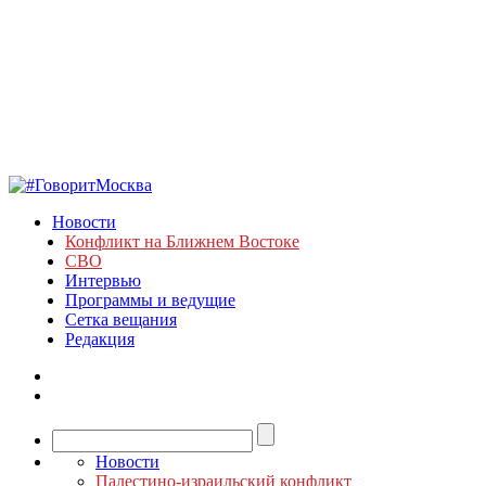
Новости
Конфликт на Ближнем Востоке
СВО
Интервью
Программы и ведущие
Сетка вещания
Редакция
Новости
Палестино-израильский конфликт