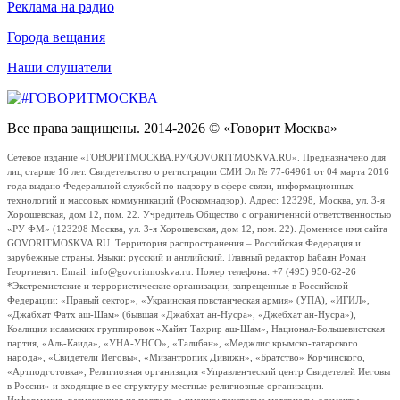
Реклама на радио
Города вещания
Наши слушатели
Все права защищены. 2014-2026 © «Говорит Москва»
Сетевое издание «ГОВОРИТМОСКВА.РУ/GOVORITMOSKVA.RU». Предназначено для
лиц старше 16 лет. Свидетельство о регистрации СМИ Эл № 77-64961 от 04 марта 2016
года выдано Федеральной службой по надзору в сфере связи, информационных
технологий и массовых коммуникаций (Роскомнадзор). Адрес: 123298, Москва, ул. 3-я
Хорошевская, дом 12, пом. 22. Учредитель Общество с ограниченной ответственностью
«РУ ФМ» (123298 Москва, ул. 3-я Хорошевская, дом 12, пом. 22). Доменное имя сайта
GOVORITMOSKVA.RU. Территория распространения – Российская Федерация и
зарубежные страны. Языки: русский и английский. Главный редактор Бабаян Роман
Георгиевич. Email: info@govoritmoskva.ru. Номер телефона: +7 (495) 950-62-26
*Экстремистские и террористические организации, запрещенные в Российской
Федерации: «Правый сектор», «Украинская повстанческая армия» (УПА), «ИГИЛ»,
«Джабхат Фатх аш-Шам» (бывшая «Джабхат ан-Нусра», «Джебхат ан-Нусра»),
Коалиция исламских группировок «Хайят Тахрир аш-Шам», Национал-Большевистская
партия, «Аль-Каида», «УНА-УНСО», «Талибан», «Меджлис крымско-татарского
народа», «Свидетели Иеговы», «Мизантропик Дивижн», «Братство» Корчинского,
«Артподготовка», Религиозная организация «Управленческий центр Свидетелей Иеговы
в России» и входящие в ее структуру местные религиозные организации.