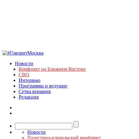
Новости
Конфликт на Ближнем Востоке
СВО
Интервью
Программы и ведущие
Сетка вещания
Редакция
Новости
Палестино-израильский конфликт