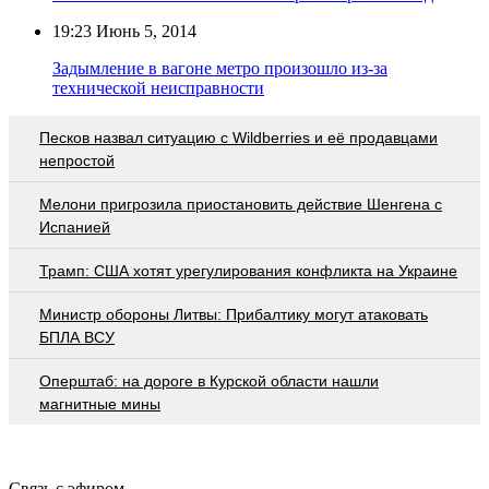
19:23
Июнь 5, 2014
Задымление в вагоне метро произошло из-за
технической неисправности
Песков назвал ситуацию с Wildberries и её продавцами
непростой
Мелони пригрозила приостановить действие Шенгена с
Испанией
Трамп: США хотят урегулирования конфликта на Украине
Министр обороны Литвы: Прибалтику могут атаковать
БПЛА ВСУ
Оперштаб: на дороге в Курской области нашли
магнитные мины
Связь с эфиром