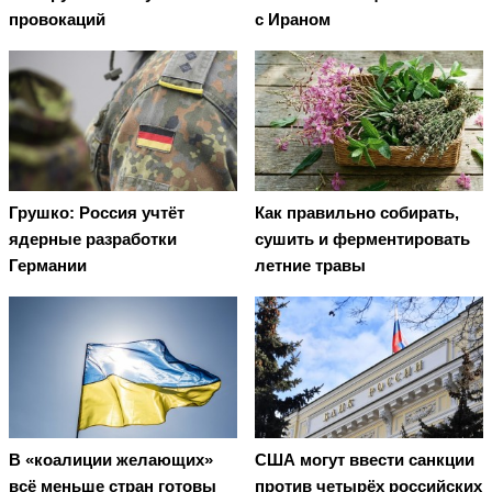
провокаций
с Ираном
Грушко: Россия учтёт
Как правильно собирать,
ядерные разработки
сушить и ферментировать
Германии
летние травы
В «коалиции желающих»
США могут ввести санкции
всё меньше стран готовы
против четырёх российских