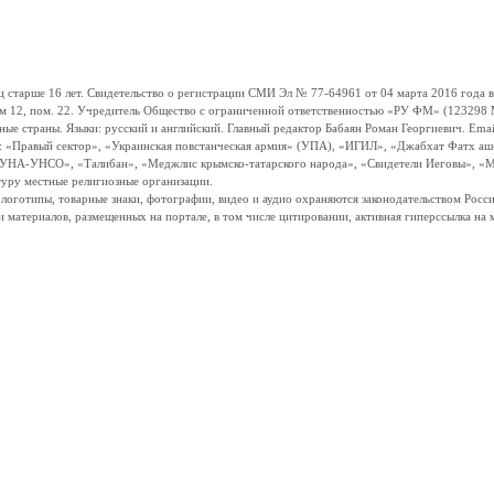
ше 16 лет. Свидетельство о регистрации СМИ Эл № 77-64961 от 04 марта 2016 года вы
ом 12, пом. 22. Учредитель Общество с ограниченной ответственностью «РУ ФМ» (123298 Мо
траны. Языки: русский и английский. Главный редактор Бабаян Роман Георгиевич. Email:
и: «Правый сектор», «Украинская повстанческая армия» (УПА), «ИГИЛ», «Джабхат Фатх а
«УНА-УНСО», «Талибан», «Меджлис крымско-татарского народа», «Свидетели Иеговы», «М
туру местные религиозные организации.
, логотипы, товарные знаки, фотографии, видео и аудио охраняются законодательством Ро
и материалов, размещенных на портале, в том числе цитировании, активная гиперссылка на 