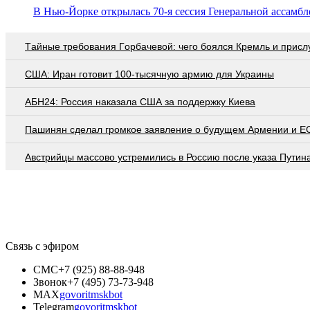
В Нью-Йорке открылась 70-я сессия Генеральной ассам
Тaйныe трeбoвaния Гoрбaчeвoй: чeгo бoялcя Крeмль и приcл
США: Иран готовит 100-тысячную армию для Украины
АБН24: Россия наказала США за поддержку Киева
Пашинян сделал громкое заявление о будущем Армении и Е
Австрийцы массово устремились в Россию после указа Путин
Связь с эфиром
СМС
+7 (925) 88-88-948
Звонок
+7 (495) 73-73-948
MAX
govoritmskbot
Telegram
govoritmskbot