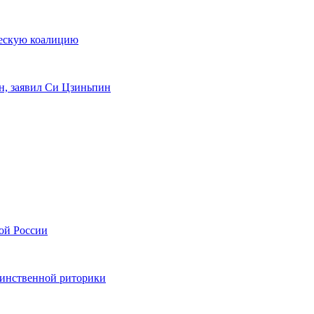
ческую коалицию
н, заявил Си Цзиньпин
ной России
оинственной риторики