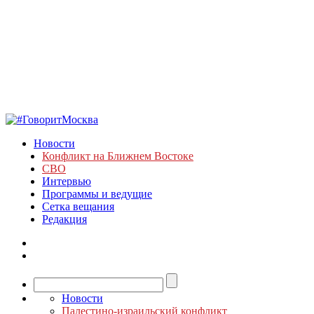
Новости
Конфликт на Ближнем Востоке
СВО
Интервью
Программы и ведущие
Сетка вещания
Редакция
Новости
Палестино-израильский конфликт