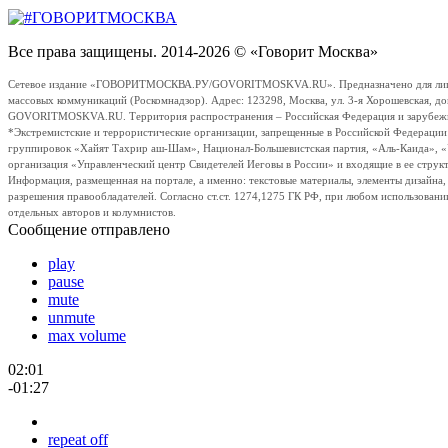
Все права защищены. 2014-2026 © «Говорит Москва»
Сетевое издание «ГОВОРИТМОСКВА.РУ/GOVORITMOSKVA.RU». Предназначено для лиц стар
массовых коммуникаций (Роскомнадзор). Адрес: 123298, Москва, ул. 3-я Хорошевская, д
GOVORITMOSKVA.RU. Территория распространения – Российская Федерация и зарубежные с
*Экстремистские и террористические организации, запрещенные в Российской Федераци
группировок «Хайят Тахрир аш-Шам», Национал-Большевистская партия, «Аль-Каида», 
организация «Управленческий центр Свидетелей Иеговы в России» и входящие в ее струк
Информация, размещенная на портале, а именно: текстовые материалы, элементы дизайна
разрешения правообладателей. Согласно ст.ст. 1274,1275 ГК РФ, при любом использовани
отдельных авторов и колумнистов.
Сообщение отправлено
play
pause
mute
unmute
max volume
02:01
-01:27
repeat off