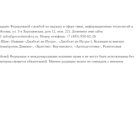
дано Федеральной службой по надзору в сфере связи, информационных технологий и
сква, ул. 3-я Хорошевская, дом 12, пом. 22). Доменное имя сайта
 info@govoritmoskva.ru. Номер телефона: +7 (495) 950-62-26
ш-Шам» (бывшая «Джабхат ан-Нусра», «Джебхат ан-Нусра»), Коалиция исламских
изантропик Дивижн», «Братство» Корчинского, «Артподготовка», Религиозная
ссийской Федерации и международными нормами права и не могут быть использованы без
материал является обязательной. Мнение редакции может не совпадать с мнением