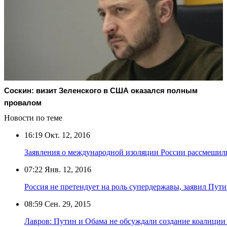
Соскин: визит Зеленского в США оказался полным
провалом
Новости по теме
16:19
Окт. 12, 2016
Заявления о международной изоляции России рассмешил
07:22
Янв. 12, 2016
Россия не претендует на роль супердержавы, заявил Пут
08:59
Сен. 29, 2015
Лавров: Путин и Обама не обсуждали создание коалиции