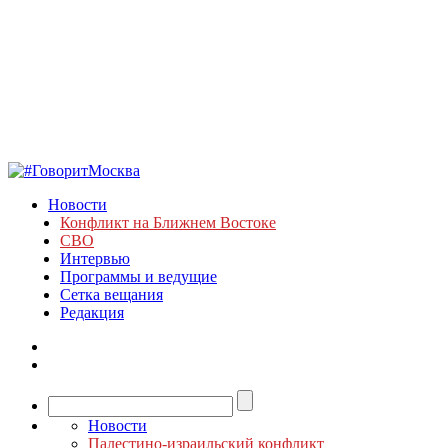
Новости
Конфликт на Ближнем Востоке
СВО
Интервью
Программы и ведущие
Сетка вещания
Редакция
Новости
Палестино-израильский конфликт