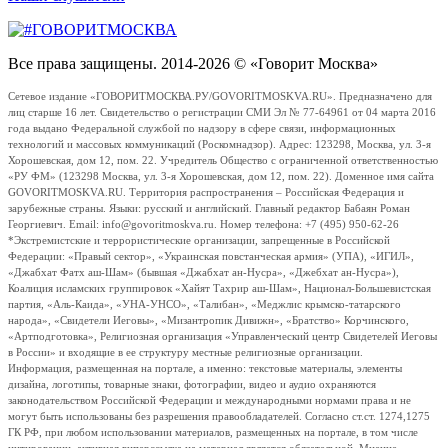
Все права защищены. 2014-2026 © «Говорит Москва»
Сетевое издание «ГОВОРИТМОСКВА.РУ/GOVORITMOSKVA.RU». Предназначено для
лиц старше 16 лет. Свидетельство о регистрации СМИ Эл № 77-64961 от 04 марта 2016
года выдано Федеральной службой по надзору в сфере связи, информационных
технологий и массовых коммуникаций (Роскомнадзор). Адрес: 123298, Москва, ул. 3-я
Хорошевская, дом 12, пом. 22. Учредитель Общество с ограниченной ответственностью
«РУ ФМ» (123298 Москва, ул. 3-я Хорошевская, дом 12, пом. 22). Доменное имя сайта
GOVORITMOSKVA.RU. Территория распространения – Российская Федерация и
зарубежные страны. Языки: русский и английский. Главный редактор Бабаян Роман
Георгиевич. Email: info@govoritmoskva.ru. Номер телефона: +7 (495) 950-62-26
*Экстремистские и террористические организации, запрещенные в Российской
Федерации: «Правый сектор», «Украинская повстанческая армия» (УПА), «ИГИЛ»,
«Джабхат Фатх аш-Шам» (бывшая «Джабхат ан-Нусра», «Джебхат ан-Нусра»),
Коалиция исламских группировок «Хайят Тахрир аш-Шам», Национал-Большевистская
партия, «Аль-Каида», «УНА-УНСО», «Талибан», «Меджлис крымско-татарского
народа», «Свидетели Иеговы», «Мизантропик Дивижн», «Братство» Корчинского,
«Артподготовка», Религиозная организация «Управленческий центр Свидетелей Иеговы
в России» и входящие в ее структуру местные религиозные организации.
Информация, размещенная на портале, а именно: текстовые материалы, элементы
дизайна, логотипы, товарные знаки, фотографии, видео и аудио охраняются
законодательством Российской Федерации и международными нормами права и не
могут быть использованы без разрешения правообладателей. Согласно ст.ст. 1274,1275
ГК РФ, при любом использовании материалов, размещенных на портале, в том числе