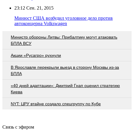
23:12
Сен. 21, 2015
Минюст США возбудил уголовное дело против
автоконцерна Volkswagen
Министр обороны Литвы: Прибалтику могут атаковать
БПЛА ВСУ
Акции «Русагро» рухнули
В Ярославле перекрыли выезд в сторону Москвы из-за
БПЛА
«40 дней адаптации»: Дмитрий Гнап оценил стратегию
Киева
NYT: ЦРУ втайне создало спецгруппу по Кубе
Связь с эфиром