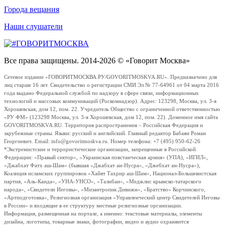
Города вещания
Наши слушатели
Все права защищены. 2014-2026 © «Говорит Москва»
Сетевое издание «ГОВОРИТМОСКВА.РУ/GOVORITMOSKVA.RU». Предназначено для
лиц старше 16 лет. Свидетельство о регистрации СМИ Эл № 77-64961 от 04 марта 2016
года выдано Федеральной службой по надзору в сфере связи, информационных
технологий и массовых коммуникаций (Роскомнадзор). Адрес: 123298, Москва, ул. 3-я
Хорошевская, дом 12, пом. 22. Учредитель Общество с ограниченной ответственностью
«РУ ФМ» (123298 Москва, ул. 3-я Хорошевская, дом 12, пом. 22). Доменное имя сайта
GOVORITMOSKVA.RU. Территория распространения – Российская Федерация и
зарубежные страны. Языки: русский и английский. Главный редактор Бабаян Роман
Георгиевич. Email: info@govoritmoskva.ru. Номер телефона: +7 (495) 950-62-26
*Экстремистские и террористические организации, запрещенные в Российской
Федерации: «Правый сектор», «Украинская повстанческая армия» (УПА), «ИГИЛ»,
«Джабхат Фатх аш-Шам» (бывшая «Джабхат ан-Нусра», «Джебхат ан-Нусра»),
Коалиция исламских группировок «Хайят Тахрир аш-Шам», Национал-Большевистская
партия, «Аль-Каида», «УНА-УНСО», «Талибан», «Меджлис крымско-татарского
народа», «Свидетели Иеговы», «Мизантропик Дивижн», «Братство» Корчинского,
«Артподготовка», Религиозная организация «Управленческий центр Свидетелей Иеговы
в России» и входящие в ее структуру местные религиозные организации.
Информация, размещенная на портале, а именно: текстовые материалы, элементы
дизайна, логотипы, товарные знаки, фотографии, видео и аудио охраняются