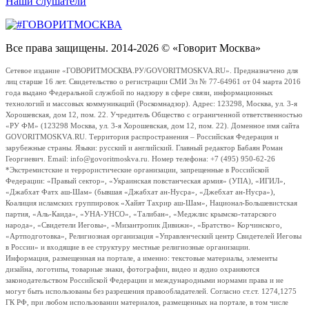
Наши слушатели
Все права защищены. 2014-2026 © «Говорит Москва»
Сетевое издание «ГОВОРИТМОСКВА.РУ/GOVORITMOSKVA.RU». Предназначено для
лиц старше 16 лет. Свидетельство о регистрации СМИ Эл № 77-64961 от 04 марта 2016
года выдано Федеральной службой по надзору в сфере связи, информационных
технологий и массовых коммуникаций (Роскомнадзор). Адрес: 123298, Москва, ул. 3-я
Хорошевская, дом 12, пом. 22. Учредитель Общество с ограниченной ответственностью
«РУ ФМ» (123298 Москва, ул. 3-я Хорошевская, дом 12, пом. 22). Доменное имя сайта
GOVORITMOSKVA.RU. Территория распространения – Российская Федерация и
зарубежные страны. Языки: русский и английский. Главный редактор Бабаян Роман
Георгиевич. Email: info@govoritmoskva.ru. Номер телефона: +7 (495) 950-62-26
*Экстремистские и террористические организации, запрещенные в Российской
Федерации: «Правый сектор», «Украинская повстанческая армия» (УПА), «ИГИЛ»,
«Джабхат Фатх аш-Шам» (бывшая «Джабхат ан-Нусра», «Джебхат ан-Нусра»),
Коалиция исламских группировок «Хайят Тахрир аш-Шам», Национал-Большевистская
партия, «Аль-Каида», «УНА-УНСО», «Талибан», «Меджлис крымско-татарского
народа», «Свидетели Иеговы», «Мизантропик Дивижн», «Братство» Корчинского,
«Артподготовка», Религиозная организация «Управленческий центр Свидетелей Иеговы
в России» и входящие в ее структуру местные религиозные организации.
Информация, размещенная на портале, а именно: текстовые материалы, элементы
дизайна, логотипы, товарные знаки, фотографии, видео и аудио охраняются
законодательством Российской Федерации и международными нормами права и не
могут быть использованы без разрешения правообладателей. Согласно ст.ст. 1274,1275
ГК РФ, при любом использовании материалов, размещенных на портале, в том числе