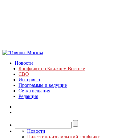
Новости
Конфликт на Ближнем Востоке
СВО
Интервью
Программы и ведущие
Сетка вещания
Редакция
Новости
Палестино-израильский конфликт