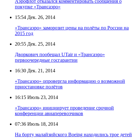
Аэрофлот отказался комментировать сообщения о
покупке «Трансаэро»
15:54
Дек. 26, 2014
«Трансаэро» заморозит цены на полёты по России на
2015 год
20:55
Дек. 25, 2014
Дворкович пообещал UTair и «Трансаэро»
первоочередные госгарантии
16:30
Дек. 21, 2014
«Трансаэро» опровергла информацию о возможной
приостановке полётов
16:15
Июль 23, 2014
«Трансаэро» инициирует проведение срочной
конференции авиаперевозчиков
07:36
Июль 18, 2014
На борту малайзийского Boeing находились трое детей