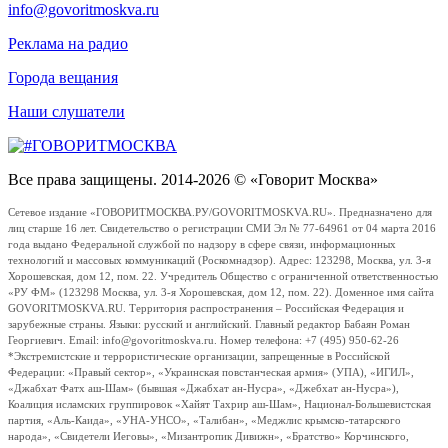
info@govoritmoskva.ru
Реклама на радио
Города вещания
Наши слушатели
Все права защищены. 2014-2026 © «Говорит Москва»
Сетевое издание «ГОВОРИТМОСКВА.РУ/GOVORITMOSKVA.RU». Предназначено для
лиц старше 16 лет. Свидетельство о регистрации СМИ Эл № 77-64961 от 04 марта 2016
года выдано Федеральной службой по надзору в сфере связи, информационных
технологий и массовых коммуникаций (Роскомнадзор). Адрес: 123298, Москва, ул. 3-я
Хорошевская, дом 12, пом. 22. Учредитель Общество с ограниченной ответственностью
«РУ ФМ» (123298 Москва, ул. 3-я Хорошевская, дом 12, пом. 22). Доменное имя сайта
GOVORITMOSKVA.RU. Территория распространения – Российская Федерация и
зарубежные страны. Языки: русский и английский. Главный редактор Бабаян Роман
Георгиевич. Email: info@govoritmoskva.ru. Номер телефона: +7 (495) 950-62-26
*Экстремистские и террористические организации, запрещенные в Российской
Федерации: «Правый сектор», «Украинская повстанческая армия» (УПА), «ИГИЛ»,
«Джабхат Фатх аш-Шам» (бывшая «Джабхат ан-Нусра», «Джебхат ан-Нусра»),
Коалиция исламских группировок «Хайят Тахрир аш-Шам», Национал-Большевистская
партия, «Аль-Каида», «УНА-УНСО», «Талибан», «Меджлис крымско-татарского
народа», «Свидетели Иеговы», «Мизантропик Дивижн», «Братство» Корчинского,