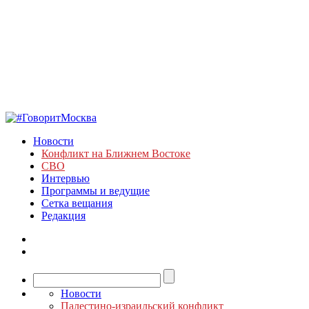
Новости
Конфликт на Ближнем Востоке
СВО
Интервью
Программы и ведущие
Сетка вещания
Редакция
Новости
Палестино-израильский конфликт