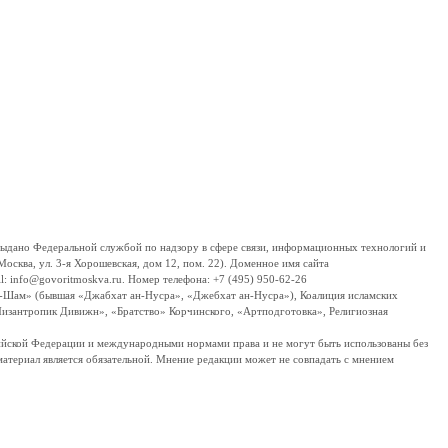
дано Федеральной службой по надзору в сфере связи, информационных технологий и
сква, ул. 3-я Хорошевская, дом 12, пом. 22). Доменное имя сайта
 info@govoritmoskva.ru. Номер телефона: +7 (495) 950-62-26
ш-Шам» (бывшая «Джабхат ан-Нусра», «Джебхат ан-Нусра»), Коалиция исламских
изантропик Дивижн», «Братство» Корчинского, «Артподготовка», Религиозная
ссийской Федерации и международными нормами права и не могут быть использованы без
материал является обязательной. Мнение редакции может не совпадать с мнением