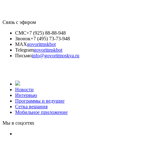
Связь с эфиром
СМС
+7 (925) 88-88-948
Звонок
+7 (495) 73-73-948
MAX
govoritmskbot
Telegram
govoritmskbot
Письмо
info@govoritmoskva.ru
Новости
Интервью
Программы и ведущие
Сетка вещания
Мобильное приложение
Мы в соцсетях