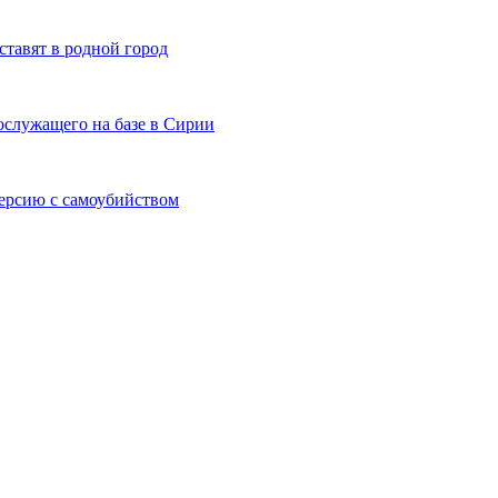
ставят в родной город
ослужащего на базе в Сирии
ерсию с самоубийством