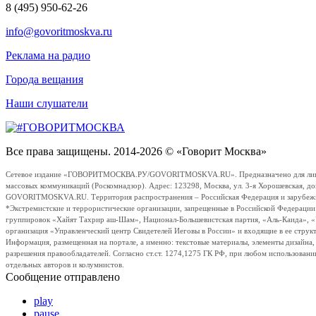
8 (495) 950-62-26
info@govoritmoskva.ru
Реклама на радио
Города вещания
Наши слушатели
Все права защищены. 2014-2026 © «Говорит Москва»
Сетевое издание «ГОВОРИТМОСКВА.РУ/GOVORITMOSKVA.RU». Предназначено для лиц стар
массовых коммуникаций (Роскомнадзор). Адрес: 123298, Москва, ул. 3-я Хорошевская, д
GOVORITMOSKVA.RU. Территория распространения – Российская Федерация и зарубежные с
*Экстремистские и террористические организации, запрещенные в Российской Федераци
группировок «Хайят Тахрир аш-Шам», Национал-Большевистская партия, «Аль-Каида», 
организация «Управленческий центр Свидетелей Иеговы в России» и входящие в ее струк
Информация, размещенная на портале, а именно: текстовые материалы, элементы дизайна
разрешения правообладателей. Согласно ст.ст. 1274,1275 ГК РФ, при любом использовани
отдельных авторов и колумнистов.
Сообщение отправлено
play
pause