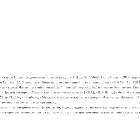
ше 16 лет. Свидетельство о регистрации СМИ Эл № 77-64961 от 04 марта 2016 года вы
ом 12, пом. 22. Учредитель Общество с ограниченной ответственностью «РУ ФМ» (123298 Мо
траны. Языки: русский и английский. Главный редактор Бабаян Роман Георгиевич. Email:
и: «Правый сектор», «Украинская повстанческая армия» (УПА), «ИГИЛ», «Джабхат Фатх а
«УНА-УНСО», «Талибан», «Меджлис крымско-татарского народа», «Свидетели Иеговы», «М
туру местные религиозные организации.
, логотипы, товарные знаки, фотографии, видео и аудио охраняются законодательством Ро
и материалов, размещенных на портале, в том числе цитировании, активная гиперссылка на 