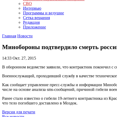
СВО
Интервью
Программы и ведущие
Сетка вещания
Редакция
Приложение
Главная
Новости
Минобороны подтвердило смерть росси
14:33
Окт. 27, 2015
В оборонном ведомстве заявили, что контрактник покончил с 
Военнослужащий, проходивший службу в качестве технического
Как сообщает управление пресс-службы и информации Минобор
числе на основе анализа sms-сообщений, причиной гибели воен
Ранее стало известно о гибели 19-летнего контрактника из Кр
что тело погибшего доставлено в Моздок.
Версия для печати
Все новости