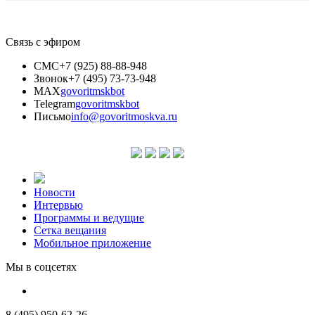
Связь с эфиром
СМС
+7 (925) 88-88-948
Звонок
+7 (495) 73-73-948
MAX
govoritmskbot
Telegram
govoritmskbot
Письмо
info@govoritmoskva.ru
Новости
Интервью
Программы и ведущие
Сетка вещания
Мобильное приложение
Мы в соцсетях
8 (495) 950-62-26