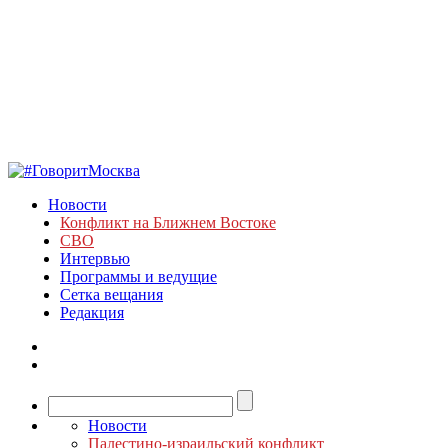
Новости
Конфликт на Ближнем Востоке
СВО
Интервью
Программы и ведущие
Сетка вещания
Редакция
Новости
Палестино-израильский конфликт