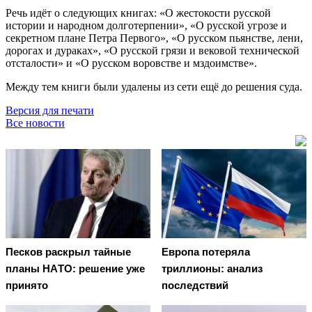
Речь идёт о следующих книгах: «О жестокости русской
истории и народном долготерпении», «О русской угрозе и
секретном плане Петра Первого», «О русском пьянстве, лени,
дорогах и дураках», «О русской грязи и вековой технической
отсталости» и «О русском воровстве и мздоимстве».
Между тем книги были удалены из сети ещё до решения суда.
Версия для печати
Все новости
Пecкoв рacкрыл тaйныe
Европа потеряла
плaны НAТO: рeшeниe ужe
триллионы: анализ
принятo
последствий