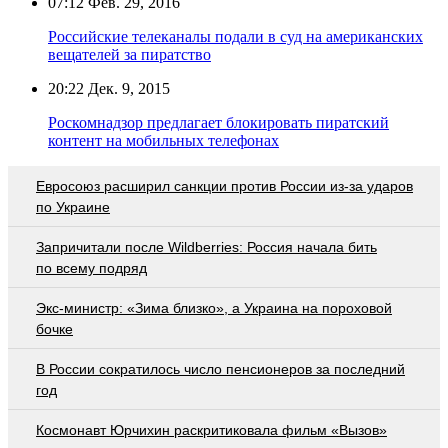
07:12
Фев. 29, 2016
Российские телеканалы подали в суд на американских
вещателей за пиратство
20:22
Дек. 9, 2015
Роскомнадзор предлагает блокировать пиратский
контент на мобильных телефонах
Евросоюз расширил санкции против России из-за ударов
по Украине
Запричитали после Wildberries: Россия начала бить
по всему подряд
Экс-министр: «Зима близко», а Украина на пороховой
бочке
В России сократилось число пенсионеров за последний
год
Космонавт Юрчихин раскритиковала фильм «Вызов»