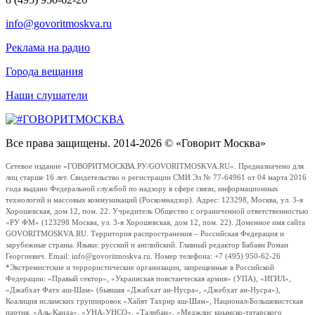
info@govoritmoskva.ru
Реклама на радио
Города вещания
Наши слушатели
Все права защищены. 2014-2026 © «Говорит Москва»
Сетевое издание «ГОВОРИТМОСКВА.РУ/GOVORITMOSKVA.RU». Предназначено для
лиц старше 16 лет. Свидетельство о регистрации СМИ Эл № 77-64961 от 04 марта 2016
года выдано Федеральной службой по надзору в сфере связи, информационных
технологий и массовых коммуникаций (Роскомнадзор). Адрес: 123298, Москва, ул. 3-я
Хорошевская, дом 12, пом. 22. Учредитель Общество с ограниченной ответственностью
«РУ ФМ» (123298 Москва, ул. 3-я Хорошевская, дом 12, пом. 22). Доменное имя сайта
GOVORITMOSKVA.RU. Территория распространения – Российская Федерация и
зарубежные страны. Языки: русский и английский. Главный редактор Бабаян Роман
Георгиевич. Email: info@govoritmoskva.ru. Номер телефона: +7 (495) 950-62-26
*Экстремистские и террористические организации, запрещенные в Российской
Федерации: «Правый сектор», «Украинская повстанческая армия» (УПА), «ИГИЛ»,
«Джабхат Фатх аш-Шам» (бывшая «Джабхат ан-Нусра», «Джебхат ан-Нусра»),
Коалиция исламских группировок «Хайят Тахрир аш-Шам», Национал-Большевистская
партия, «Аль-Каида», «УНА-УНСО», «Талибан», «Меджлис крымско-татарского