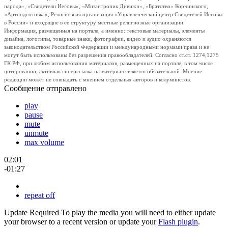
народа», «Свидетели Иеговы», «Мизантропик Дивижн», «Братство» Корчинского,
«Артподготовка», Религиозная организация «Управленческий центр Свидетелей Иеговы
в России» и входящие в ее структуру местные религиозные организации.
Информация, размещенная на портале, а именно: текстовые материалы, элементы
дизайна, логотипы, товарные знаки, фотографии, видео и аудио охраняются
законодательством Российской Федерации и международными нормами права и не
могут быть использованы без разрешения правообладателей. Согласно ст.ст. 1274,1275
ГК РФ, при любом использовании материалов, размещенных на портале, в том числе
цитировании, активная гиперссылка на материал является обязательной. Мнение
редакции может не совпадать с мнением отдельных авторов и колумнистов.
Сообщение отправлено
play
pause
mute
unmute
max volume
02:01
-01:27
repeat off
Update Required
To play the media you will need to either update
your browser to a recent version or update your
Flash plugin
.