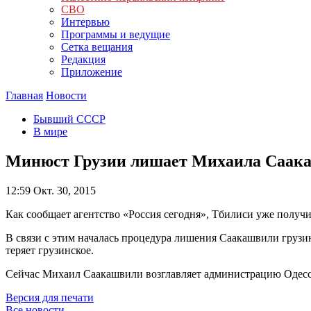
СВО
Интервью
Программы и ведущие
Сетка вещания
Редакция
Приложение
Главная
Новости
Бывший СССР
В мире
Минюст Грузии лишает Михаила Саака
12:59
Окт. 30, 2015
Как сообщает агентство «Россия сегодня», Тбилиси уже получи
В связи с этим началась процедура лишения Саакашвили грузи
теряет грузинское.
Сейчас Михаил Саакашвили возглавляет администрацию Одесс
Версия для печати
Все новости