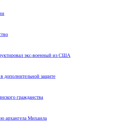
ии
ство
труктировал экс-военный из США
 в дополнительной защите
инского гражданства
ню архангела Михаила