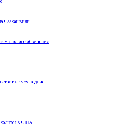
ло
ла Саакашвили
стями нового обвинения
 стоит не моя подпись
аходится в США