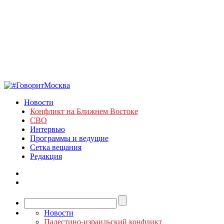
Новости
Конфликт на Ближнем Востоке
СВО
Интервью
Программы и ведущие
Сетка вещания
Редакция
Новости
Палестино-израильский конфликт