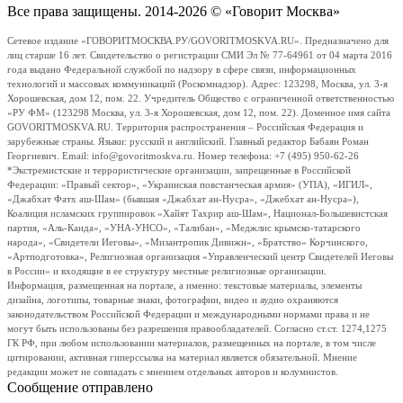
Все права защищены. 2014-2026 © «Говорит Москва»
Сетевое издание «ГОВОРИТМОСКВА.РУ/GOVORITMOSKVA.RU». Предназначено для
лиц старше 16 лет. Свидетельство о регистрации СМИ Эл № 77-64961 от 04 марта 2016
года выдано Федеральной службой по надзору в сфере связи, информационных
технологий и массовых коммуникаций (Роскомнадзор). Адрес: 123298, Москва, ул. 3-я
Хорошевская, дом 12, пом. 22. Учредитель Общество с ограниченной ответственностью
«РУ ФМ» (123298 Москва, ул. 3-я Хорошевская, дом 12, пом. 22). Доменное имя сайта
GOVORITMOSKVA.RU. Территория распространения – Российская Федерация и
зарубежные страны. Языки: русский и английский. Главный редактор Бабаян Роман
Георгиевич. Email: info@govoritmoskva.ru. Номер телефона: +7 (495) 950-62-26
*Экстремистские и террористические организации, запрещенные в Российской
Федерации: «Правый сектор», «Украинская повстанческая армия» (УПА), «ИГИЛ»,
«Джабхат Фатх аш-Шам» (бывшая «Джабхат ан-Нусра», «Джебхат ан-Нусра»),
Коалиция исламских группировок «Хайят Тахрир аш-Шам», Национал-Большевистская
партия, «Аль-Каида», «УНА-УНСО», «Талибан», «Меджлис крымско-татарского
народа», «Свидетели Иеговы», «Мизантропик Дивижн», «Братство» Корчинского,
«Артподготовка», Религиозная организация «Управленческий центр Свидетелей Иеговы
в России» и входящие в ее структуру местные религиозные организации.
Информация, размещенная на портале, а именно: текстовые материалы, элементы
дизайна, логотипы, товарные знаки, фотографии, видео и аудио охраняются
законодательством Российской Федерации и международными нормами права и не
могут быть использованы без разрешения правообладателей. Согласно ст.ст. 1274,1275
ГК РФ, при любом использовании материалов, размещенных на портале, в том числе
цитировании, активная гиперссылка на материал является обязательной. Мнение
редакции может не совпадать с мнением отдельных авторов и колумнистов.
Сообщение отправлено