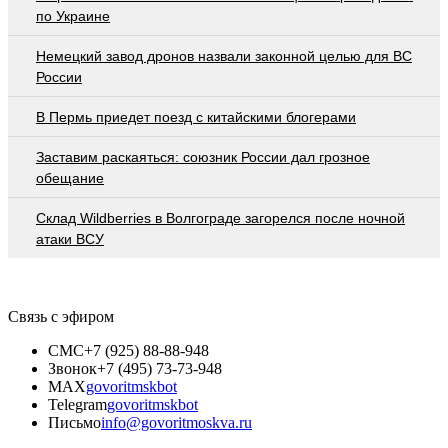
по Украине
Немецкий завод дронов назвали законной целью для ВС
России
В Пермь приедет поезд с китайскими блогерами
Заставим раскаяться: союзник России дал грозное
обещание
Склад Wildberries в Волгограде загорелся после ночной
атаки ВСУ
Связь с эфиром
СМС
+7 (925) 88-88-948
Звонок
+7 (495) 73-73-948
MAX
govoritmskbot
Telegram
govoritmskbot
Письмо
info@govoritmoskva.ru