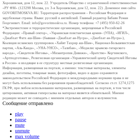
Хорошевская, дом 12, пом. 22. Учредитель Общество с ограниченной ответственностью
«РУ ФМ» (123298 Москва, ул. 3-я Хорошевская, дом 12, пом. 22). Доменное имя сайта
GOVORITMOSKVA.RU. Территория распространения – Российская Федерация и
зарубежные страны. Языки: русский и английский. Главный редактор Бабаян Роман
Георгиевич. Email: info@govoritmoskva.ru. Номер телефона: +7 (495) 950-62-26
*Экстремистские и террористические организации, запрещенные в Российской
Федерации: «Правый сектор», «Украинская повстанческая армия» (УПА), «ИГИЛ»,
«Джабхат Фатх аш-Шам» (бывшая «Джабхат ан-Нусра», «Джебхат ан-Нусра»),
Коалиция исламских группировок «Хайят Тахрир аш-Шам», Национал-Большевистская
партия, «Аль-Каида», «УНА-УНСО», «Талибан», «Меджлис крымско-татарского
народа», «Свидетели Иеговы», «Мизантропик Дивижн», «Братство» Корчинского,
«Артподготовка», Религиозная организация «Управленческий центр Свидетелей Иеговы
в России» и входящие в ее структуру местные религиозные организации.
Информация, размещенная на портале, а именно: текстовые материалы, элементы
дизайна, логотипы, товарные знаки, фотографии, видео и аудио охраняются
законодательством Российской Федерации и международными нормами права и не
могут быть использованы без разрешения правообладателей. Согласно ст.ст. 1274,1275
ГК РФ, при любом использовании материалов, размещенных на портале, в том числе
цитировании, активная гиперссылка на материал является обязательной. Мнение
редакции может не совпадать с мнением отдельных авторов и колумнистов.
Сообщение отправлено
play
pause
mute
unmute
max volume