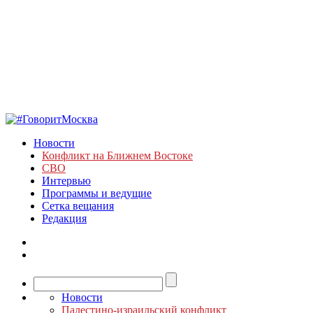
Новости
Конфликт на Ближнем Востоке
СВО
Интервью
Программы и ведущие
Сетка вещания
Редакция
Новости
Палестино-израильский конфликт