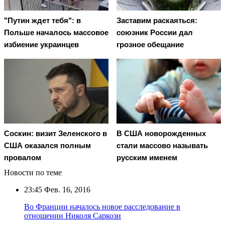
"Путин ждет тебя": в
Заставим раскаяться:
Польше началось массовое
союзник России дал
избиение украинцев
грозное обещание
Соскин: визит Зеленского в
В США новорожденных
США оказался полным
стали массово называть
провалом
русским именем
Новости по теме
23:45
Фев. 16, 2016
Во Франции началось новое расследование в
отношении Николя Саркози