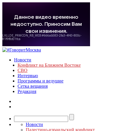
Новости
Конфликт на Ближнем Востоке
СВО
Интервью
Программы и ведущие
Сетка вещания
Редакция
Новости
Палестино-израильский конфликт