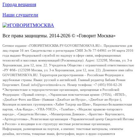
Города вещания
Наши слушатели
Все права защищены. 2014-2026 © «Говорит Москва»
Сетевое издание «ГОВОРИТМОСКВА.РУ/GOVORITMOSKVA.RU». Предназначено для
лиц старше 16 лет. Свидетельство о регистрации СМИ Эл № 77-64961 от 04 марта 2016
года выдано Федеральной службой по надзору в сфере связи, информационных
технологий и массовых коммуникаций (Роскомнадзор). Адрес: 123298, Москва, ул. 3-я
Хорошевская, дом 12, пом. 22. Учредитель Общество с ограниченной ответственностью
«РУ ФМ» (123298 Москва, ул. 3-я Хорошевская, дом 12, пом. 22). Доменное имя сайта
GOVORITMOSKVA.RU. Территория распространения – Российская Федерация и
зарубежные страны. Языки: русский и английский. Главный редактор Бабаян Роман
Георгиевич. Email: info@govoritmoskva.ru. Номер телефона: +7 (495) 950-62-26
*Экстремистские и террористические организации, запрещенные в Российской
Федерации: «Правый сектор», «Украинская повстанческая армия» (УПА), «ИГИЛ»,
«Джабхат Фатх аш-Шам» (бывшая «Джабхат ан-Нусра», «Джебхат ан-Нусра»),
Коалиция исламских группировок «Хайят Тахрир аш-Шам», Национал-Большевистская
партия, «Аль-Каида», «УНА-УНСО», «Талибан», «Меджлис крымско-татарского
народа», «Свидетели Иеговы», «Мизантропик Дивижн», «Братство» Корчинского,
«Артподготовка», Религиозная организация «Управленческий центр Свидетелей Иеговы
в России» и входящие в ее структуру местные религиозные организации.
Информация, размещенная на портале, а именно: текстовые материалы, элементы
дизайна, логотипы, товарные знаки, фотографии, видео и аудио охраняются