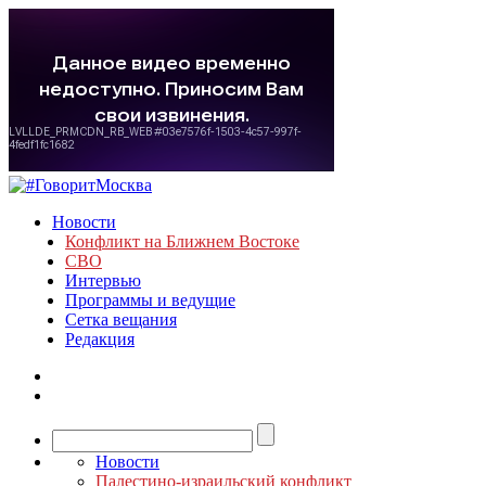
Новости
Конфликт на Ближнем Востоке
СВО
Интервью
Программы и ведущие
Сетка вещания
Редакция
Новости
Палестино-израильский конфликт