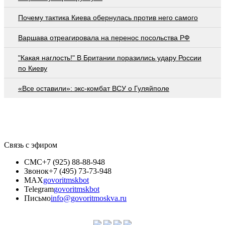
Почему тактика Киева обернулась против него самого
Варшава отреагировала на перенос посольства РФ
"Какая наглость!" В Британии поразились удару России
по Киеву
«Все оставили»: экс-комбат ВСУ о Гуляйполе
Связь с эфиром
СМС
+7 (925) 88-88-948
Звонок
+7 (495) 73-73-948
MAX
govoritmskbot
Telegram
govoritmskbot
Письмо
info@govoritmoskva.ru