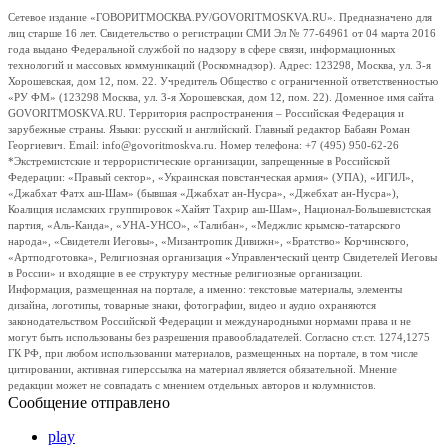
Сетевое издание «ГОВОРИТМОСКВА.РУ/GOVORITMOSKVA.RU». Предназначено для
лиц старше 16 лет. Свидетельство о регистрации СМИ Эл № 77-64961 от 04 марта 2016
года выдано Федеральной службой по надзору в сфере связи, информационных
технологий и массовых коммуникаций (Роскомнадзор). Адрес: 123298, Москва, ул. 3-я
Хорошевская, дом 12, пом. 22. Учредитель Общество с ограниченной ответственностью
«РУ ФМ» (123298 Москва, ул. 3-я Хорошевская, дом 12, пом. 22). Доменное имя сайта
GOVORITMOSKVA.RU. Территория распространения – Российская Федерация и
зарубежные страны. Языки: русский и английский. Главный редактор Бабаян Роман
Георгиевич. Email: info@govoritmoskva.ru. Номер телефона: +7 (495) 950-62-26
*Экстремистские и террористические организации, запрещенные в Российской
Федерации: «Правый сектор», «Украинская повстанческая армия» (УПА), «ИГИЛ»,
«Джабхат Фатх аш-Шам» (бывшая «Джабхат ан-Нусра», «Джебхат ан-Нусра»),
Коалиция исламских группировок «Хайят Тахрир аш-Шам», Национал-Большевистская
партия, «Аль-Каида», «УНА-УНСО», «Талибан», «Меджлис крымско-татарского
народа», «Свидетели Иеговы», «Мизантропик Дивижн», «Братство» Корчинского,
«Артподготовка», Религиозная организация «Управленческий центр Свидетелей Иеговы
в России» и входящие в ее структуру местные религиозные организации.
Информация, размещенная на портале, а именно: текстовые материалы, элементы
дизайна, логотипы, товарные знаки, фотографии, видео и аудио охраняются
законодательством Российской Федерации и международными нормами права и не
могут быть использованы без разрешения правообладателей. Согласно ст.ст. 1274,1275
ГК РФ, при любом использовании материалов, размещенных на портале, в том числе
цитировании, активная гиперссылка на материал является обязательной. Мнение
редакции может не совпадать с мнением отдельных авторов и колумнистов.
Сообщение отправлено
play