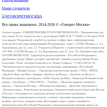
Города вещания
Наши слушатели
Все права защищены. 2014-2026 © «Говорит Москва»
Сетевое издание «ГОВОРИТМОСКВА.РУ/GOVORITMOSKVA.RU». Предназначено для
лиц старше 16 лет. Свидетельство о регистрации СМИ Эл № 77-64961 от 04 марта 2016
года выдано Федеральной службой по надзору в сфере связи, информационных
технологий и массовых коммуникаций (Роскомнадзор). Адрес: 123298, Москва, ул. 3-я
Хорошевская, дом 12, пом. 22. Учредитель Общество с ограниченной ответственностью
«РУ ФМ» (123298 Москва, ул. 3-я Хорошевская, дом 12, пом. 22). Доменное имя сайта
GOVORITMOSKVA.RU. Территория распространения – Российская Федерация и
зарубежные страны. Языки: русский и английский. Главный редактор Бабаян Роман
Георгиевич. Email: info@govoritmoskva.ru. Номер телефона: +7 (495) 950-62-26
*Экстремистские и террористические организации, запрещенные в Российской
Федерации: «Правый сектор», «Украинская повстанческая армия» (УПА), «ИГИЛ»,
«Джабхат Фатх аш-Шам» (бывшая «Джабхат ан-Нусра», «Джебхат ан-Нусра»),
Коалиция исламских группировок «Хайят Тахрир аш-Шам», Национал-Большевистская
партия, «Аль-Каида», «УНА-УНСО», «Талибан», «Меджлис крымско-татарского
народа», «Свидетели Иеговы», «Мизантропик Дивижн», «Братство» Корчинского,
«Артподготовка», Религиозная организация «Управленческий центр Свидетелей Иеговы
в России» и входящие в ее структуру местные религиозные организации.
Информация, размещенная на портале, а именно: текстовые материалы, элементы
дизайна, логотипы, товарные знаки, фотографии, видео и аудио охраняются
законодательством Российской Федерации и международными нормами права и не