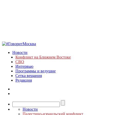
Новости
Конфликт на Ближнем Востоке
СВО
Интервью
Программы и ведущие
Сетка вещания
Редакция
Новости
Палестино-израильский конфликт