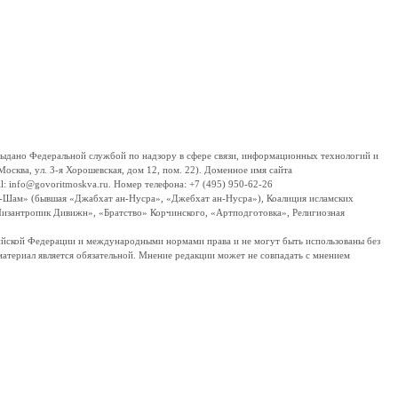
дано Федеральной службой по надзору в сфере связи, информационных технологий и
сква, ул. 3-я Хорошевская, дом 12, пом. 22). Доменное имя сайта
 info@govoritmoskva.ru. Номер телефона: +7 (495) 950-62-26
ш-Шам» (бывшая «Джабхат ан-Нусра», «Джебхат ан-Нусра»), Коалиция исламских
изантропик Дивижн», «Братство» Корчинского, «Артподготовка», Религиозная
ссийской Федерации и международными нормами права и не могут быть использованы без
материал является обязательной. Мнение редакции может не совпадать с мнением