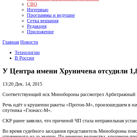
СВО
Интервью
Программы и ведущие
Сетка вещания
Редакция
Приложение
Главная
Новости
Технологии
В России
У Центра имени Хруничева отсудили 1,
13:20
Дек. 14, 2015
Соответствующий иск Минобороны рассмотрел Арбитражный 
Речь идёт о крушении ракеты «Протон-М», произошедшем в нача
спутника «Глонасс-М».
СКР ранее заявлял, что причиной ЧП стала неправильная устан
Во время судебного заседания представитель Минобороны поясн
утраченного из-за аварии. По мнению ведомства, крушение про