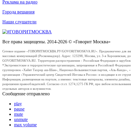
Реклама на радио
Города вещания
Наши слушатели
Все права защищены. 2014-2026 © «Говорит Москва»
Сетевое издание «ГОВОРИТМОСКВА.РУ/GOVORITMOSKVA.RU». Предназначено для лиц стар
массовых коммуникаций (Роскомнадзор). Адрес: 123298, Москва, ул. 3-я Хорошевская, д
GOVORITMOSKVA.RU. Территория распространения – Российская Федерация и зарубежные с
*Экстремистские и террористические организации, запрещенные в Российской Федераци
группировок «Хайят Тахрир аш-Шам», Национал-Большевистская партия, «Аль-Каида», 
организация «Управленческий центр Свидетелей Иеговы в России» и входящие в ее струк
Информация, размещенная на портале, а именно: текстовые материалы, элементы дизайна
разрешения правообладателей. Согласно ст.ст. 1274,1275 ГК РФ, при любом использовани
отдельных авторов и колумнистов.
Сообщение отправлено
play
pause
mute
unmute
max volume