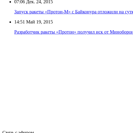
07:06
Дек. 24, 2015
Запуск ракеты «Протон-М» с Байконура отложили на сутк
14:51
Май 19, 2015
Разработчик ракеты «Протон» получил иск от Миноборон
Связь с эфиром