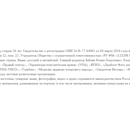
ше 16 лет. Свидетельство о регистрации СМИ Эл № 77-64961 от 04 марта 2016 года вы
ом 12, пом. 22. Учредитель Общество с ограниченной ответственностью «РУ ФМ» (123298 Мо
траны. Языки: русский и английский. Главный редактор Бабаян Роман Георгиевич. Email:
и: «Правый сектор», «Украинская повстанческая армия» (УПА), «ИГИЛ», «Джабхат Фатх а
«УНА-УНСО», «Талибан», «Меджлис крымско-татарского народа», «Свидетели Иеговы», «М
туру местные религиозные организации.
, логотипы, товарные знаки, фотографии, видео и аудио охраняются законодательством Ро
и материалов, размещенных на портале, в том числе цитировании, активная гиперссылка на 