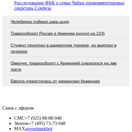
Расследование ФБК о семье Чайки прокомментировал
секретарь Совбеза
Челябинец поймал царь-щуку
Товарооборот России и Армении рухнул на 21%
Студент проиграл в шахматном турнире, но выиграл в
лотерею
Оверчук: товарооборот с Арменией сократился на две
трети
Европа открестилась от украинских беженцев
Связь с эфиром
СМС
+7 (925) 88-88-948
Звонок
+7 (495) 73-73-948
MAX
govoritmskbot