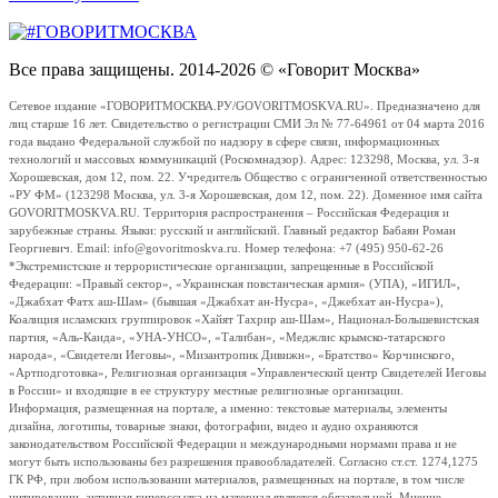
Все права защищены. 2014-2026 © «Говорит Москва»
Сетевое издание «ГОВОРИТМОСКВА.РУ/GOVORITMOSKVA.RU». Предназначено для
лиц старше 16 лет. Свидетельство о регистрации СМИ Эл № 77-64961 от 04 марта 2016
года выдано Федеральной службой по надзору в сфере связи, информационных
технологий и массовых коммуникаций (Роскомнадзор). Адрес: 123298, Москва, ул. 3-я
Хорошевская, дом 12, пом. 22. Учредитель Общество с ограниченной ответственностью
«РУ ФМ» (123298 Москва, ул. 3-я Хорошевская, дом 12, пом. 22). Доменное имя сайта
GOVORITMOSKVA.RU. Территория распространения – Российская Федерация и
зарубежные страны. Языки: русский и английский. Главный редактор Бабаян Роман
Георгиевич. Email: info@govoritmoskva.ru. Номер телефона: +7 (495) 950-62-26
*Экстремистские и террористические организации, запрещенные в Российской
Федерации: «Правый сектор», «Украинская повстанческая армия» (УПА), «ИГИЛ»,
«Джабхат Фатх аш-Шам» (бывшая «Джабхат ан-Нусра», «Джебхат ан-Нусра»),
Коалиция исламских группировок «Хайят Тахрир аш-Шам», Национал-Большевистская
партия, «Аль-Каида», «УНА-УНСО», «Талибан», «Меджлис крымско-татарского
народа», «Свидетели Иеговы», «Мизантропик Дивижн», «Братство» Корчинского,
«Артподготовка», Религиозная организация «Управленческий центр Свидетелей Иеговы
в России» и входящие в ее структуру местные религиозные организации.
Информация, размещенная на портале, а именно: текстовые материалы, элементы
дизайна, логотипы, товарные знаки, фотографии, видео и аудио охраняются
законодательством Российской Федерации и международными нормами права и не
могут быть использованы без разрешения правообладателей. Согласно ст.ст. 1274,1275
ГК РФ, при любом использовании материалов, размещенных на портале, в том числе
цитировании, активная гиперссылка на материал является обязательной. Мнение