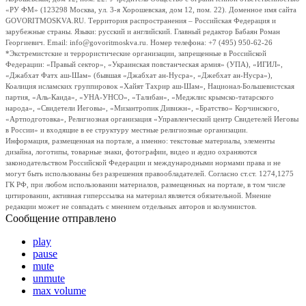
«РУ ФМ» (123298 Москва, ул. 3-я Хорошевская, дом 12, пом. 22). Доменное имя сайта
GOVORITMOSKVA.RU. Территория распространения – Российская Федерация и
зарубежные страны. Языки: русский и английский. Главный редактор Бабаян Роман
Георгиевич. Email: info@govoritmoskva.ru. Номер телефона: +7 (495) 950-62-26
*Экстремистские и террористические организации, запрещенные в Российской
Федерации: «Правый сектор», «Украинская повстанческая армия» (УПА), «ИГИЛ»,
«Джабхат Фатх аш-Шам» (бывшая «Джабхат ан-Нусра», «Джебхат ан-Нусра»),
Коалиция исламских группировок «Хайят Тахрир аш-Шам», Национал-Большевистская
партия, «Аль-Каида», «УНА-УНСО», «Талибан», «Меджлис крымско-татарского
народа», «Свидетели Иеговы», «Мизантропик Дивижн», «Братство» Корчинского,
«Артподготовка», Религиозная организация «Управленческий центр Свидетелей Иеговы
в России» и входящие в ее структуру местные религиозные организации.
Информация, размещенная на портале, а именно: текстовые материалы, элементы
дизайна, логотипы, товарные знаки, фотографии, видео и аудио охраняются
законодательством Российской Федерации и международными нормами права и не
могут быть использованы без разрешения правообладателей. Согласно ст.ст. 1274,1275
ГК РФ, при любом использовании материалов, размещенных на портале, в том числе
цитировании, активная гиперссылка на материал является обязательной. Мнение
редакции может не совпадать с мнением отдельных авторов и колумнистов.
Сообщение отправлено
play
pause
mute
unmute
max volume