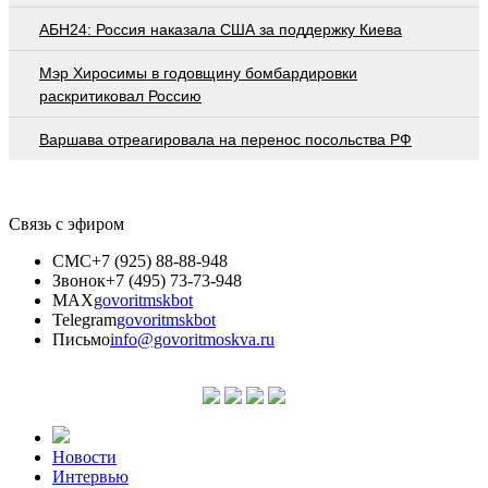
АБН24: Россия наказала США за поддержку Киева
Мэр Хиросимы в годовщину бомбардировки
раскритиковал Россию
Варшава отреагировала на перенос посольства РФ
Связь с эфиром
СМС
+7 (925) 88-88-948
Звонок
+7 (495) 73-73-948
MAX
govoritmskbot
Telegram
govoritmskbot
Письмо
info@govoritmoskva.ru
Новости
Интервью