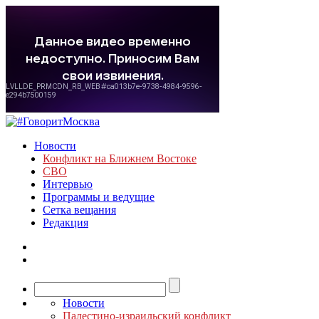
Новости
Конфликт на Ближнем Востоке
СВО
Интервью
Программы и ведущие
Сетка вещания
Редакция
Новости
Палестино-израильский конфликт