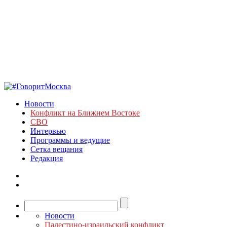
Новости
Конфликт на Ближнем Востоке
СВО
Интервью
Программы и ведущие
Сетка вещания
Редакция
Новости
Палестино-израильский конфликт