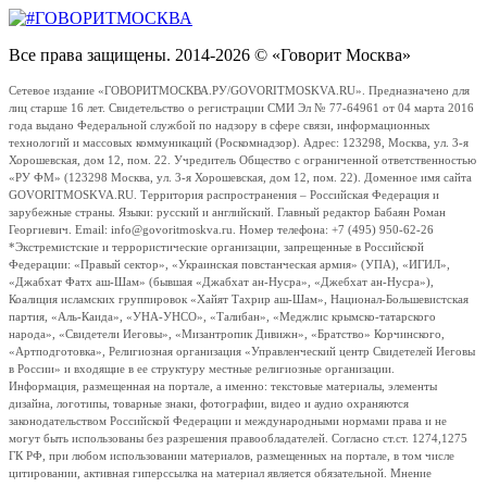
Все права защищены. 2014-2026 © «Говорит Москва»
Сетевое издание «ГОВОРИТМОСКВА.РУ/GOVORITMOSKVA.RU». Предназначено для
лиц старше 16 лет. Свидетельство о регистрации СМИ Эл № 77-64961 от 04 марта 2016
года выдано Федеральной службой по надзору в сфере связи, информационных
технологий и массовых коммуникаций (Роскомнадзор). Адрес: 123298, Москва, ул. 3-я
Хорошевская, дом 12, пом. 22. Учредитель Общество с ограниченной ответственностью
«РУ ФМ» (123298 Москва, ул. 3-я Хорошевская, дом 12, пом. 22). Доменное имя сайта
GOVORITMOSKVA.RU. Территория распространения – Российская Федерация и
зарубежные страны. Языки: русский и английский. Главный редактор Бабаян Роман
Георгиевич. Email: info@govoritmoskva.ru. Номер телефона: +7 (495) 950-62-26
*Экстремистские и террористические организации, запрещенные в Российской
Федерации: «Правый сектор», «Украинская повстанческая армия» (УПА), «ИГИЛ»,
«Джабхат Фатх аш-Шам» (бывшая «Джабхат ан-Нусра», «Джебхат ан-Нусра»),
Коалиция исламских группировок «Хайят Тахрир аш-Шам», Национал-Большевистская
партия, «Аль-Каида», «УНА-УНСО», «Талибан», «Меджлис крымско-татарского
народа», «Свидетели Иеговы», «Мизантропик Дивижн», «Братство» Корчинского,
«Артподготовка», Религиозная организация «Управленческий центр Свидетелей Иеговы
в России» и входящие в ее структуру местные религиозные организации.
Информация, размещенная на портале, а именно: текстовые материалы, элементы
дизайна, логотипы, товарные знаки, фотографии, видео и аудио охраняются
законодательством Российской Федерации и международными нормами права и не
могут быть использованы без разрешения правообладателей. Согласно ст.ст. 1274,1275
ГК РФ, при любом использовании материалов, размещенных на портале, в том числе
цитировании, активная гиперссылка на материал является обязательной. Мнение